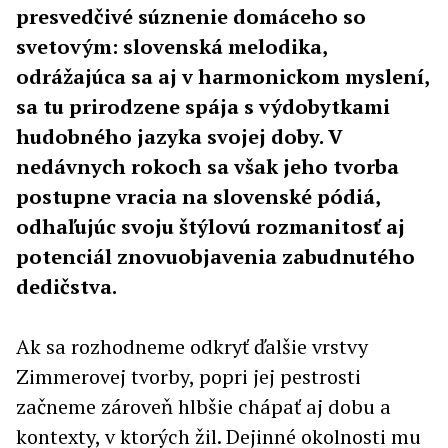
presvedčivé súznenie domáceho so
svetovým: slovenská melodika,
odrážajúca sa aj v harmonickom myslení,
sa tu prirodzene spája s výdobytkami
hudobného jazyka svojej doby. V
nedávnych rokoch sa však jeho tvorba
postupne vracia na slovenské pódiá,
odhaľujúc svoju štýlovú rozmanitosť aj
potenciál znovuobjavenia zabudnutého
dedičstva.
Ak sa rozhodneme odkryť ďalšie vrstvy
Zimmerovej tvorby, popri jej pestrosti
začneme zároveň hlbšie chápať aj dobu a
kontexty, v ktorých žil. Dejinné okolnosti mu