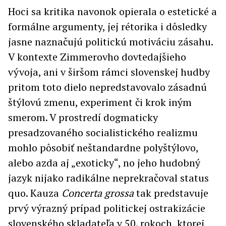
Hoci sa kritika navonok opierala o estetické a
formálne argumenty, jej rétorika i dôsledky
jasne naznačujú politickú motiváciu zásahu.
V kontexte Zimmerovho dovtedajšieho
vývoja, ani v širšom rámci slovenskej hudby
pritom toto dielo nepredstavovalo zásadnú
štýlovú zmenu, experiment či krok iným
smerom. V prostredí dogmaticky
presadzovaného socialistického realizmu
mohlo pôsobiť neštandardne polyštýlovo,
alebo azda aj „exoticky“, no jeho hudobný
jazyk nijako radikálne neprekračoval status
quo. Kauza
Concerta grossa
tak predstavuje
prvý výrazný prípad politickej ostrakizácie
slovenského skladateľa v 50. rokoch, ktorej