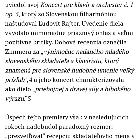
uviedol svoj
Koncert pre klavír a orchester č. 1
op. 5
, ktorý so Slovenskou filharmóniou
naštudoval Ľudovít Rajter. Uvedenie diela
vyvolalo mimoriadne priaznivý ohlas a veľmi
pozitívne kritiky. Dobová recenzia označila
Zimmera za „
výnimočne nadaného mladého
slovenského skladateľa a klaviristu, ktorý
znamená pre slovenské hudobné umenie veľký
prísľub
“,4 a jeho koncert charakterizovala
ako dielo „
priebojnej a dravej sily a hlbokého
výrazu
.“5
Úspech tejto premiéry však v nasledujúcich
rokoch nadobudol paradoxný rozmer:
„presvetľoval“ recepciu skladateľovho mena v