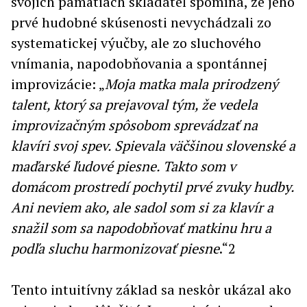
svojich pamätiach skladateľ spomína, že jeho
prvé hudobné skúsenosti nevychádzali zo
systematickej výučby, ale zo sluchového
vnímania, napodobňovania a spontánnej
improvizácie: „
Moja matka mala prirodzený
talent, ktorý sa prejavoval tým, že vedela
improvizačným spôsobom sprevádzať na
klavíri svoj spev. Spievala väčšinou slovenské a
maďarské ľudové piesne. Takto som v
domácom prostredí pochytil prvé zvuky hudby.
Ani neviem ako, ale sadol som si za klavír a
snažil som sa napodobňovať matkinu hru a
podľa sluchu harmonizovať piesne
.“2
Tento intuitívny základ sa neskôr ukázal ako