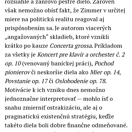
rozsiahle a žánrovo pestré dielo. Zároveň
však nemožno obísť fakt, že Zimmer v určitej
miere na politickú realitu reagoval aj
prispôsobením sa. Je autorom viacerých
„angažovaných“ skladieb, ktoré vznikli
krátko po kauze
Concerta grossa
. Príkladom
za všetky je
Koncert pre klavír a orchester č. 2
op. 10
(venovaný baníckej práci),
Pochod
pionierov
či neskoršie diela ako
Mier op. 14
,
Povstanie op. 17
či
Oslobodenie op. 78
.
Motivácie k ich vzniku dnes nemožno
jednoznačne interpretovať — mohlo ísť o
snahu zmierniť ostrakizáciu, ale aj o
pragmatickú existenčnú stratégiu, keďže
takéto diela boli dobre finančne odmeňované.