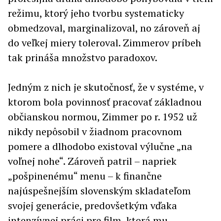
režimu, ktorý jeho tvorbu systematicky
obmedzoval, marginalizoval, no zároveň aj
do veľkej miery toleroval. Zimmerov príbeh
tak prináša množstvo paradoxov.
Jedným z nich je skutočnosť, že v systéme, v
ktorom bola povinnosť pracovať základnou
občianskou normou, Zimmer po r. 1952 už
nikdy nepôsobil v žiadnom pracovnom
pomere a dlhodobo existoval výlučne „na
voľnej nohe“. Zároveň patril – napriek
„pošpinenému“ menu – k finančne
najúspešnejším slovenským skladateľom
svojej generácie, predovšetkým vďaka
intenzívnej práci pre film, ktorá mu