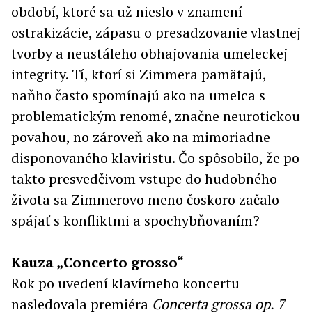
období, ktoré sa už nieslo v znamení
ostrakizácie, zápasu o presadzovanie vlastnej
tvorby a neustáleho obhajovania umeleckej
integrity. Tí, ktorí si Zimmera pamätajú,
naňho často spomínajú ako na umelca s
problematickým renomé, značne neurotickou
povahou, no zároveň ako na mimoriadne
disponovaného klaviristu. Čo spôsobilo, že po
takto presvedčivom vstupe do hudobného
života sa Zimmerovo meno čoskoro začalo
spájať s konfliktmi a spochybňovaním?
Kauza „Concerto grosso“
Rok po uvedení klavírneho koncertu
nasledovala premiéra
Concerta grossa op. 7