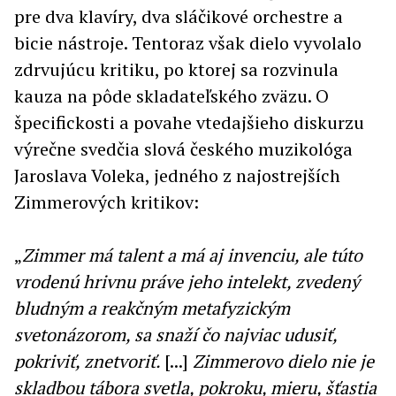
pre dva klavíry, dva sláčikové orchestre a
bicie nástroje. Tentoraz však dielo vyvolalo
zdrvujúcu kritiku, po ktorej sa rozvinula
kauza na pôde skladateľského zväzu. O
špecifickosti a povahe vtedajšieho diskurzu
výrečne svedčia slová českého muzikológa
Jaroslava Voleka, jedného z najostrejších
Zimmerových kritikov:
„
Zimmer má talent a má aj invenciu, ale túto
vrodenú hrivnu práve jeho intelekt, zvedený
bludným a reakčným metafyzickým
svetonázorom, sa snaží čo najviac udusiť,
pokriviť, znetvoriť.
[...]
Zimmerovo dielo nie je
skladbou tábora svetla, pokroku, mieru, šťastia