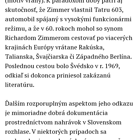
(motív vrany). K paradoxom doby patrí aj
skutočnosť, že Zimmer vlastnil Tatru 603,
automobil spájaný s vysokými funkcionármi
režimu, a že v 60. rokoch mohol so synom
Richardom Zimmerom cestovať po viacerých
krajinách Európy vrátane Rakúska,
Talianska, Švajčiarska či Západného Berlína.
Poslednou cestou bolo Švédsko v r. 1969,
odkiaľ si dokonca priniesol zakázanú
literatúru.
Ďalším rozporuplným aspektom jeho odkazu
je mimoriadne dobrá dokumentácia
prostredníctvom nahrávok v Slovenskom
rozhlase. V niektorých prípadoch sa