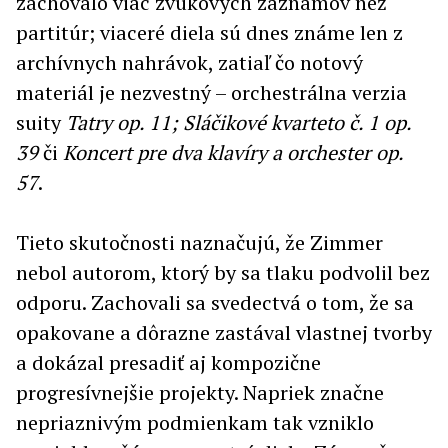
zachovalo viac zvukových záznamov než
partitúr; viaceré diela sú dnes známe len z
archívnych nahrávok, zatiaľ čo notový
materiál je nezvestný – orchestrálna verzia
suity
Tatry op. 11; Sláčikové kvarteto č. 1 op.
39
či
Koncert pre dva klavíry a orchester op.
57
.
Tieto skutočnosti naznačujú, že Zimmer
nebol autorom, ktorý by sa tlaku podvolil bez
odporu. Zachovali sa svedectvá o tom, že sa
opakovane a dôrazne zastával vlastnej tvorby
a dokázal presadiť aj kompozične
progresívnejšie projekty. Napriek značne
nepriaznivým podmienkam tak vzniklo