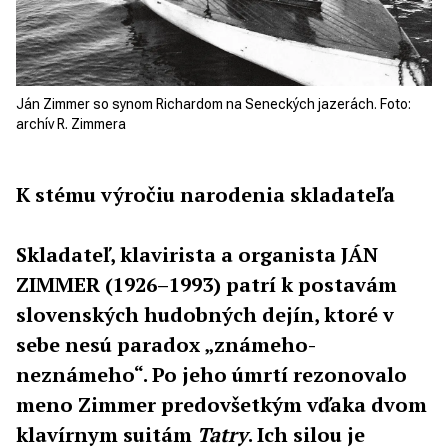
Ján Zimmer so synom Richardom na Seneckých jazerách. Foto:
archív R. Zimmera
K stému výročiu narodenia skladateľa
Skladateľ, klavirista a organista JÁN
ZIMMER (1926–1993) patrí k postavám
slovenských hudobných dejín, ktoré v
sebe nesú paradox „známeho-
neznámeho“. Po jeho úmrtí rezonovalo
meno Zimmer predovšetkým vďaka dvom
klavírnym suitám
Tatry
. Ich silou je