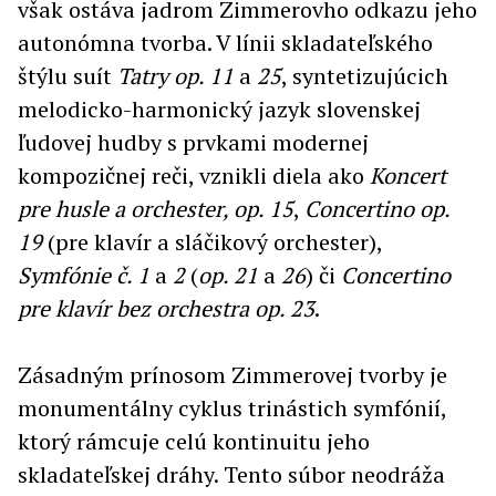
však ostáva jadrom Zimmerovho odkazu jeho
autonómna tvorba. V línii skladateľského
štýlu suít
Tatry op. 11
a
25
, syntetizujúcich
melodicko-harmonický jazyk slovenskej
ľudovej hudby s prvkami modernej
kompozičnej reči, vznikli diela ako
Koncert
pre husle a orchester, op. 15
,
Concertino op.
19
(pre klavír a sláčikový orchester),
Symfónie č. 1
a
2
(
op. 21
a
26
) či
Concertino
pre klavír bez orchestra op. 23
.
Zásadným prínosom Zimmerovej tvorby je
monumentálny cyklus trinástich symfónií,
ktorý rámcuje celú kontinuitu jeho
skladateľskej dráhy. Tento súbor neodráža