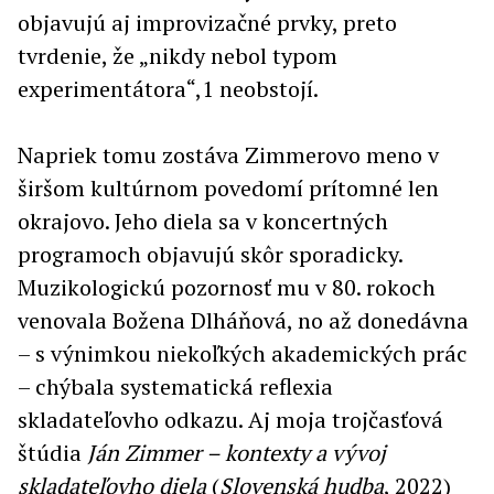
objavujú aj improvizačné prvky, preto
tvrdenie, že „nikdy nebol typom
experimentátora“,1 neobstojí.
Napriek tomu zostáva Zimmerovo meno v
širšom kultúrnom povedomí prítomné len
okrajovo. Jeho diela sa v koncertných
programoch objavujú skôr sporadicky.
Muzikologickú pozornosť mu v 80. rokoch
venovala Božena Dlháňová, no až donedávna
– s výnimkou niekoľkých akademických prác
– chýbala systematická reflexia
skladateľovho odkazu. Aj moja trojčasťová
štúdia
Ján Zimmer – kontexty a vývoj
skladateľovho diela
(
Slovenská hudba
, 2022)