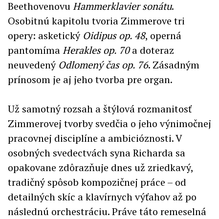
Beethovenovu
Hammerklavier sonátu
.
Osobitnú kapitolu tvoria Zimmerove tri
opery: asketický
Oidipus op. 48
, operná
pantomíma
Herakles op. 70
a doteraz
neuvedený
Odlomený čas op. 76
. Zásadným
prínosom je aj jeho tvorba pre organ.
Už samotný rozsah a štýlová rozmanitosť
Zimmerovej tvorby svedčia o jeho výnimočnej
pracovnej disciplíne a ambicióznosti. V
osobných svedectvách syna Richarda sa
opakovane zdôrazňuje dnes už zriedkavý,
tradičný spôsob kompozičnej práce – od
detailných skíc a klavírnych výťahov až po
následnú orchestráciu. Práve táto remeselná