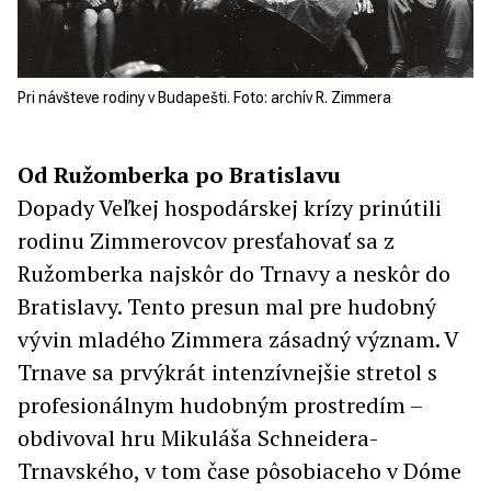
Pri návšteve rodiny v Budapešti. Foto: archív R. Zimmera
Od Ružomberka po Bratislavu
Dopady Veľkej hospodárskej krízy prinútili
rodinu Zimmerovcov presťahovať sa z
Ružomberka najskôr do Trnavy a neskôr do
Bratislavy. Tento presun mal pre hudobný
vývin mladého Zimmera zásadný význam. V
Trnave sa prvýkrát intenzívnejšie stretol s
profesionálnym hudobným prostredím –
obdivoval hru Mikuláša Schneidera-
Trnavského, v tom čase pôsobiaceho v Dóme