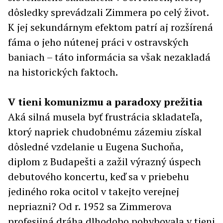
dôsledky sprevádzali Zimmera po celý život.
K jej sekundárnym efektom patrí aj rozšírená
fáma o jeho nútenej práci v ostravských
baniach – táto informácia sa však nezakladá
na historických faktoch.
V tieni komunizmu a paradoxy prežitia
Aká silná musela byť frustrácia skladateľa,
ktorý napriek chudobnému zázemiu získal
dôsledné vzdelanie u Eugena Suchoňa,
diplom z Budapešti a zažil výrazný úspech
debutového koncertu, keď sa v priebehu
jediného roka ocitol v takejto verejnej
nepriazni? Od r. 1952 sa Zimmerova
profesijná dráha dlhodobo pohybovala v tieni