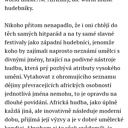
hudebníky.
Nikoho přitom nenapadlo, že i oni chtějí do
těch samých hitparád a na ty samé slavné
festivaly jako západní hudebníci, jenomže
koho by zajímali naprosto neznámí umělci s
divnými jmény, hrající na podivné nástroje
hudbu, která prý pozbývá atributy vysokého
umění. Vytahovat z ohromujícího seznamu
dějiny převracejících afrických osobností
jednotlivá jména nemohu, to je opravdu na
dlouhé povídání. Africká hudba, jako úplně
každá jiná, ale inovativně následuje moderní
dobu, přijímá její výzvy a je v dobré umělecké
kondici. Abychom si to však uvědomili, je