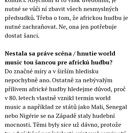
nutné se vůči ní zbavit všech nesmyslných
předsudků. Třeba o tom, že africkou hudbu je
nutné zachraňovat. Ne, ona jen potřebuje
dostat šanci.
Nestala sa práve scéna / hnutie world
music tou šancou pre africkú hudbu?
Do značné míry a v širším hledisku
nepochybně ano. Ostatně za nebývalým
přílivem africké hudby hledejme důvod, proč
v 80. letech vlastně vznikl termín world
music a například ze států jako Mali, Senegal
nebo Nigérie se na Západě staly hudební
mocnosti. Těmi byly sice už dávno, protože