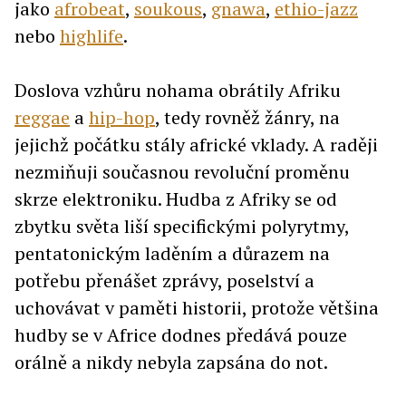
jako
afrobeat
,
soukous
,
gnawa
,
ethio-jazz
nebo
highlife
.
Doslova vzhůru nohama obrátily Afriku
reggae
a
hip-hop
, tedy rovněž žánry, na
jejichž počátku stály africké vklady. A raději
nezmiňuji současnou revoluční proměnu
skrze elektroniku. Hudba z Afriky se od
zbytku světa liší specifickými polyrytmy,
pentatonickým laděním a důrazem na
potřebu přenášet zprávy, poselství a
uchovávat v paměti historii, protože většina
hudby se v Africe dodnes předává pouze
orálně a nikdy nebyla zapsána do not.