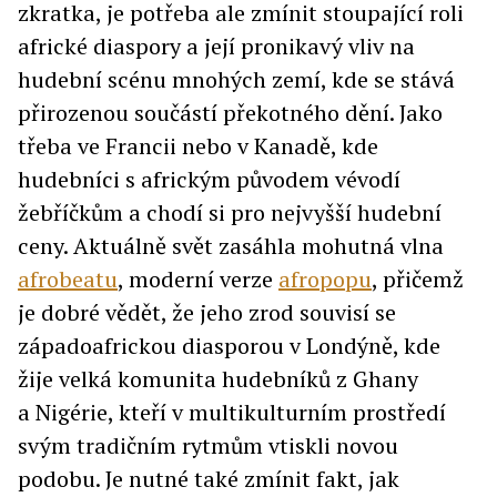
zkratka, je potřeba ale zmínit stoupající roli
africké diaspory a její pronikavý vliv na
hudební scénu mnohých zemí, kde se stává
přirozenou součástí překotného dění. Jako
třeba ve Francii nebo v Kanadě, kde
hudebníci s africkým původem vévodí
žebříčkům a chodí si pro nejvyšší hudební
ceny. Aktuálně svět zasáhla mohutná vlna
afrobeatu
, moderní verze
afropopu
, přičemž
je dobré vědět, že jeho zrod souvisí se
západoafrickou diasporou v Londýně, kde
žije velká komunita hudebníků z Ghany
a Nigérie, kteří v multikulturním prostředí
svým tradičním rytmům vtiskli novou
podobu. Je nutné také zmínit fakt, jak