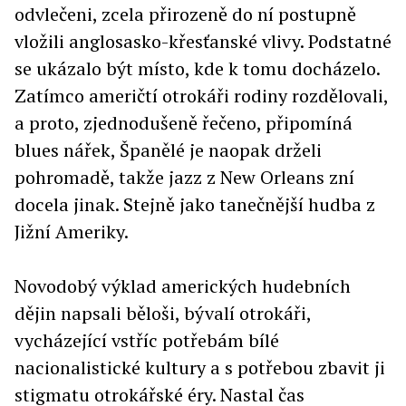
odvlečeni, zcela přirozeně do ní postupně
vložili anglosasko-křesťanské vlivy. Podstatné
se ukázalo být místo, kde k tomu docházelo.
Zatímco američtí otrokáři rodiny rozdělovali,
a proto, zjednodušeně řečeno, připomíná
blues nářek, Španělé je naopak drželi
pohromadě, takže jazz z New Orleans zní
docela jinak. Stejně jako tanečnější hudba z
Jižní Ameriky.
Novodobý výklad amerických hudebních
dějin napsali běloši, bývalí otrokáři,
vycházející vstříc potřebám bílé
nacionalistické kultury a s potřebou zbavit ji
stigmatu otrokářské éry. Nastal čas