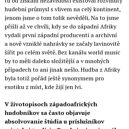
tu od získání nezávislosti existoval rozvinutý
hudební průmysl s vlivem na celý kontinent,
jenom jsme o tom tolik nevěděli. Na to jsme
přišli až ve chvíli, kdy se do západní Afriky
vydali první západní producenti a archivní
a nově vzniklé nahrávky se začaly lavinovitě
šířit po celém světě. Bez kanálu world music
by to měli daleko složitější a v mnohých
případech to ani jinak nešlo. Hudba z Afriky
byla totiž pořád ještě synonymem pro
exotiku z míst, kde žijí jen lvi.
V životopisoch západoafrických
hudobníkov sa často objavuje
absolvovanie štúdia u príslušníkov