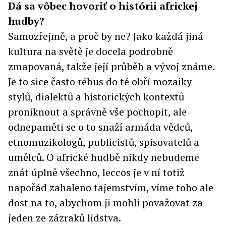
Dá sa vôbec hovoriť o histórii africkej
hudby?
Samozřejmě, a proč by ne? Jako každá jiná
kultura na světě je docela podrobně
zmapovaná, takže její průběh a vývoj známe.
Je to sice často rébus do té obří mozaiky
stylů, dialektů a historických kontextů
proniknout a správně vše pochopit, ale
odnepaměti se o to snaží armáda vědců,
etnomuzikologů, publicistů, spisovatelů a
umělců. O africké hudbě nikdy nebudeme
znát úplně všechno, leccos je v ní totiž
napořád zahaleno tajemstvím, víme toho ale
dost na to, abychom ji mohli považovat za
jeden ze zázraků lidstva.