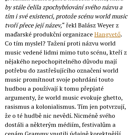
by stále čelila zpochybňování svého názvu a
tím i své existenci, protože scénu world music
tvoří přece její název,
“ řekl Balász Weyer z
maďarské produkční organizace
Hangvető
.
Co tím myslel? Tažení proti názvu world
music vedené lidmi mimo tuto scénu, kteří z
nějakého nepochopitelného důvodu mají
potřebu do zastřešujícího označení world
music promítnout svoje pohrdání touto
hudbou a používají k tomu přepjaté
argumenty, že world music evokuje ghetto,
rasismus a kolonialismus. Tím jen potvrzují,
že o té hudbě nic nevědí. Nicméně svého
dostáli a některým médiím, festivalům a
cenám Grammy vnutili údajně korektnější