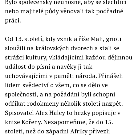
Bylo společensky neúnosné, aby se šlechtici
nebo majitelé půdy věnovali tak podřadné
práci.
Od 13. století, kdy vznikla říše Mali, grioti
sloužili na královských dvorech a stali se
strážci kultury, vkládajícími každou dějinnou
událost do písní a navěky ji tak
uchovávajícími v paměti národa. Přinášeli
lidem svědectví o všem, co se dělo ve
společnosti, a na požádání byli schopní
odříkat rodokmeny několik století nazpět.
Spisovatel Alex Haley to hezky popisuje v
knize Kořeny. Nezapomeňme, že do 15.
století, než do západní Afriky přivezli