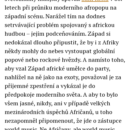
letech při průniku moderního afropopu na
západní scénu. Narážel tím na dodnes
setrvávající problém spojovaný s africkou
hudbou – jejím podceňováním. Západ si
nedokázal dlouho připustit, že by i z Afriky
někdy mohly do nebes vystoupat globální
popové nebo rockové hvězdy. A namísto toho,
aby vzal Západ africké umělce do party,
nahlížel na ně jako na exoty, považoval je za
příjemné zpestření a vykázal je do
předpokoje moderního světa. A aby to bylo
všem jasné, nikdy, ani v případě velkých
mezinárodních úspěchů Afričanů, u toho
nezapomněl připomenout, že jde o zástupce
world music. Ne Afričany, ale world music