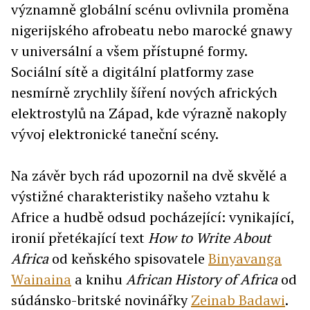
významně globální scénu ovlivnila proměna
nigerijského afrobeatu nebo marocké gnawy
v universální a všem přístupné formy.
Sociální sítě a digitální platformy zase
nesmírně zrychlily šíření nových afrických
elektrostylů na Západ, kde výrazně nakoply
vývoj elektronické taneční scény.
Na závěr bych rád upozornil na dvě skvělé a
výstižné charakteristiky našeho vztahu k
Africe a hudbě odsud pocházející: vynikající,
ironií přetékající text
How to Write About
Africa
od keňského spisovatele
Binyavanga
Wainaina
a knihu
African History of Africa
od
súdánsko-britské novinářky
Zeinab Badawi
.