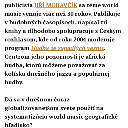
publicista
JIŘÍ MORAVČÍK
sa téme world
music venuje viac než 30 rokov. Publikuje
v hudobných časopisoch, napísal tri
knihy a dlhodobo spolupracuje s Českým
rozhlasom, kde od roku 2004 moderuje
program
Hudba ze zapadlých vesnic
.
Centrom jeho pozornosti je africká
hudba, ktorú môžeme považovať za
kolísku dnešného jazzu a populárnej
hudby.
Dá sa v dnešnom čoraz
globalizovanejšom svete použiť na
systematizáciu world music geografické
hľadisko?