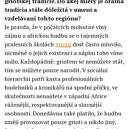
griotskej tradície. Do akej miery je orálna
tradícia stále dôležitá v umení a
vzdelávaní tohto regiónu?
Je pravda, že v počátcích mohutné vlny
zájmu o africkou hudbu se o tajemných
pralesních školách
griotů
dost často mluvilo,
nicméně o jejich existenci a náplni toho víme
málo. Každopádně: griotem se nemůžete stát,
tím se můžete pouze narodit. V sociální
hierarchii patří kasta profesionálních
hudebníků a kronikářů na spodní příčky, ve
skutečnosti nenajdete v západní Africe
váženější, respektovanější a slavnější
osobnosti. Donedávna také platilo, že hudbu
smějí provozovat pouze grioti a nikdo jiný.