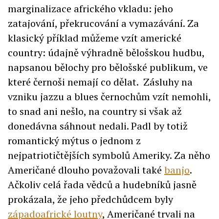
marginalizace afrického vkladu: jeho
zatajování, překrucování a vymazávání. Za
klasický příklad můžeme vzít americké
country: údajně výhradně bělošskou hudbu,
napsanou bělochy pro bělošské publikum, ve
které černoši nemají co dělat. Zásluhy na
vzniku jazzu a blues černochům vzít nemohli,
to snad ani nešlo, na country si však až
donedávna sáhnout nedali. Padl by totiž
romantický mýtus o jednom z
nejpatriotičtějších symbolů Ameriky. Za něho
Američané dlouho považovali také
banjo
.
Ačkoliv celá řada vědců a hudebníků jasně
prokázala, že jeho předchůdcem byly
západoafrické loutny
, Američané trvali na