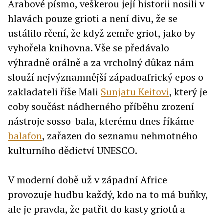
Arabové písmo, veškerou její historii nosili v
hlavách pouze grioti a není divu, že se
ustálilo rčení, že když zemře griot, jako by
vyhořela knihovna. Vše se předávalo
výhradně orálně a za vrcholný důkaz nám
slouží nejvýznamnější západoafrický epos o
zakladateli říše Mali
Sunjatu Keitovi
, který je
coby součást nádherného příběhu zrození
nástroje sosso-bala, kterému dnes říkáme
balafon
, zařazen do seznamu nehmotného
kulturního dědictví UNESCO.
V moderní době už v západní Africe
provozuje hudbu každý, kdo na to má buňky,
ale je pravda, že patřit do kasty griotů a