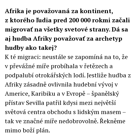
Afrika je považovaná za kontinent,
z ktorého ľudia pred 200 000 rokmi začali
migrovať na všetky svetové strany. Dá sa
aj hudba Afriky považovať za archetyp
hudby ako takej?
K té migraci: neustále se zapomíná na to, že
v převážné míře probíhala v řetězech a
podpalubí otrokářských lodí. Jestliže hudba z
Afriky zásadně ovlivnila hudební vývoj v
Americe, Karibiku a v Evropě – španělský
přístav Sevilla patřil kdysi mezi největší
světová centra obchodu s lidským masem –
tak ve značné míře nedobrovolně. Řekněme
mimo boží plán.