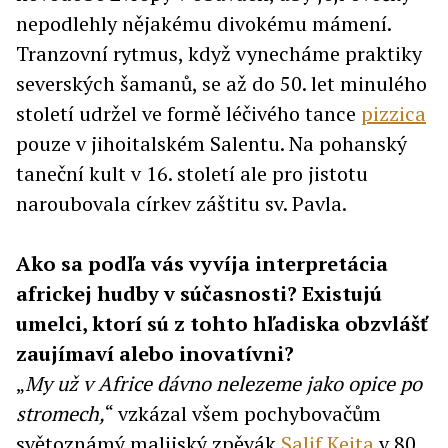
nepodlehly nějakému divokému mámení.
Tranzovní rytmus, když vynecháme praktiky
severských šamanů, se až do 50. let minulého
století udržel ve formě léčivého tance
pizzica
pouze v jihoitalském Salentu. Na pohanský
taneční kult v 16. století ale pro jistotu
naroubovala církev záštitu sv. Pavla.
Ako sa podľa vás vyvíja interpretácia
africkej hudby v súčasnosti? Existujú
umelci, ktorí sú z tohto hľadiska obzvlášť
zaujímaví alebo inovatívni?
„
My už v Africe dávno nelezeme jako opice po
stromech,
“ vzkázal všem pochybovačům
světoznámý malijský zpěvák
Salif Keita
v 80.