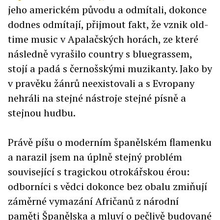
jeho americkém původu a odmítali, dokonce
dodnes odmítají, přijmout fakt, že vznik old-
time music v Apalačských horách, ze které
následně vyrašilo country s bluegrassem,
stojí a padá s černošskými muzikanty. Jako by
v pravěku žánrů neexistovali a s Evropany
nehráli na stejné nástroje stejné písně a
stejnou hudbu.
Právě píšu o moderním španělském flamenku
a narazil jsem na úplně stejný problém
související s tragickou otrokářskou érou:
odborníci s vědci dokonce bez obalu zmiňují
záměrné vymazání Afričanů z národní
paměti Španělska a mluví o pečlivě budované