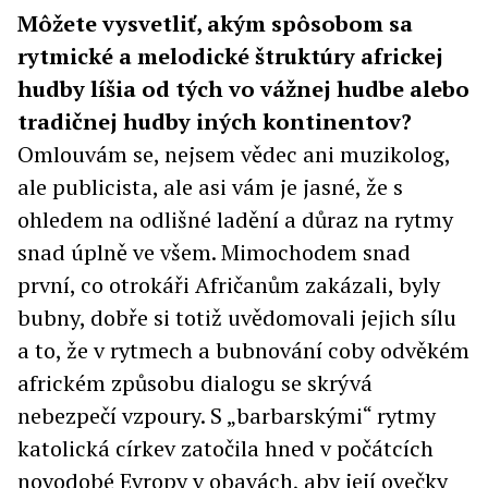
Môžete vysvetliť, akým spôsobom sa
rytmické a melodické štruktúry africkej
hudby líšia od tých vo vážnej hudbe alebo
tradičnej hudby iných kontinentov?
Omlouvám se, nejsem vědec ani muzikolog,
ale publicista, ale asi vám je jasné, že s
ohledem na odlišné ladění a důraz na rytmy
snad úplně ve všem. Mimochodem snad
první, co otrokáři Afričanům zakázali, byly
bubny, dobře si totiž uvědomovali jejich sílu
a to, že v rytmech a bubnování coby odvěkém
africkém způsobu dialogu se skrývá
nebezpečí vzpoury. S „barbarskými“ rytmy
katolická církev zatočila hned v počátcích
novodobé Evropy v obavách, aby její ovečky