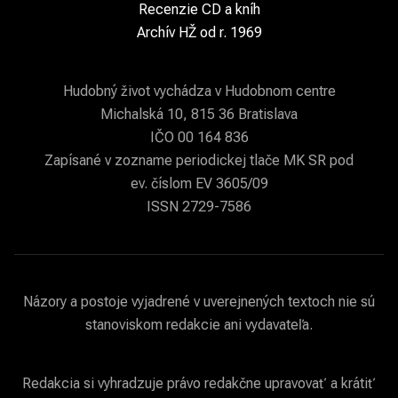
Recenzie CD a kníh
Archív HŽ od r. 1969
Hudobný život vychádza v Hudobnom centre
Michalská 10, 815 36 Bratislava
IČO 00 164 836
Zapísané v zozname periodickej tlače MK SR pod
ev. číslom EV 3605/09
ISSN 2729-7586
Názory a postoje vyjadrené v uverejnených textoch nie sú
stanoviskom redakcie ani vydavateľa.
Redakcia si vyhradzuje právo redakčne upravovať a krátiť