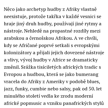
Něco jako archetyp hudby z Afriky vlastně
neexistuje, protože takřka v každé vesnici se
hraje jiný druh hudby, používají jiné rytmy a
nástroje. Nehledě na propastné rozdíly mezi
arabskou a černošskou Afrikou. A ve chvíli,
kdy se Afričané poprvé setkali s evropskými
kolonizátory a přijali jejich dovezené nástroje
a vlivy, vývoj hudby v Africe se dramaticky
změnil. Srážka tisíciletých afrických tradic s
Evropou a hudbou, která se jako bumerang
vracela do Afriky z Ameriky v podobě blues,
jazz, funky, cumbie nebo salsy, pak od 50. let
minulého století vedla ke zrodu moderní
africké popmusic a vzniku panafrických stylů