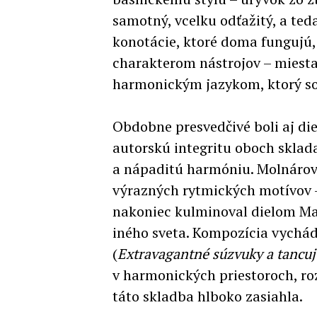
samotný, vcelku odťažitý, a te
konotácie, ktoré doma fungujú,
charakterom nástrojov – miesta
harmonickým jazykom, ktorý so
Obdobne presvedčivé boli aj di
autorskú integritu oboch sklad
a nápaditú harmóniu. Molnárova
výrazných rytmických motívov –
nakoniec kulminoval dielom M
iného sveta. Kompozícia vychád
(
Extravagantné súzvuky a tancuj
v harmonických priestoroch, ro
táto skladba hlboko zasiahla.