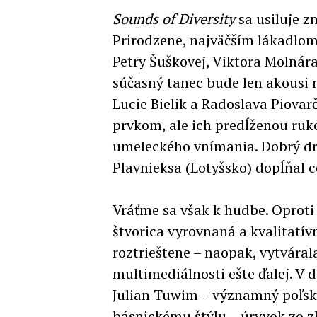
Sounds of Diversity
sa usiluje z
Prirodzene, najväčším lákadlom
Petry Šuškovej, Viktora Molnár
súčasný tanec bude len akousi 
Lucie Bielik a Radoslava Piova
prvkom, ale ich predĺženou ruko
umeleckého vnímania. Dobrý dra
Plavnieksa (Lotyšsko) dopĺňal c
Vráťme sa však k hudbe. Oproti
štvorica vyrovnaná a kvalitatív
roztrieštene – naopak, vytváral
multimediálnosti ešte ďalej. V d
Julian Tuwim – významný poľský
básnickému štýlu – úryvok zo 