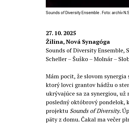
Sounds of Diversity Ensemble . Foto: archív N.S
27. 10. 2025
Žilina, Nová Synagóga
Sounds of Diversity Ensemble,
Scheller – Šuško – Molnár – Slo
Mám pocit, že slovom synergia s
ktorý lovci grantov hádžu o ste
ukrývajúce sa za synergiou, už 
posledný októbrový pondelok, ke
projektu
Sounds of Diversity
. Ú
päty z domu. Čakal ma večer pl