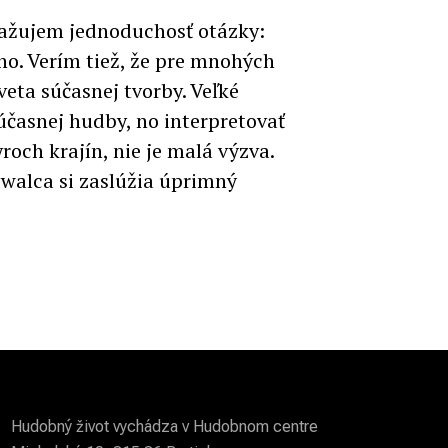
važujem jednoduchosť otázky:
no. Verím tiež, že pre mnohých
veta súčasnej tvorby. Veľké
účasnej hudby, no interpretovať
och krajín, nie je malá výzva.
walca si zaslúžia úprimný
Hudobný život vychádza v Hudobnom centre