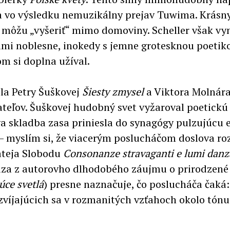
da vo výsledku nemuzikálny prejav Tuwima. Krásn
 môžu „vyšeriť“ mimo domoviny. Scheller však vyn
mi noblesne, inokedy s jemne grotesknou poetiko
m si doplna užíval.
ela Petry Šuškovej
Šiesty zmysel
a Viktora Molnár
ateľov. Šuškovej hudobný svet vyžaroval poetickú
 skladba zasa priniesla do synagógy pulzujúcu e
 myslím si, že viacerým poslucháčom doslova rozp
ateja Slobodu
Consonanze stravaganti e lumi danz
za z autorovho dlhodobého záujmu o prirodzené l
úce svetlá
) presne naznačuje, čo poslucháča čaká
zvíjajúcich sa v rozmanitých vzťahoch okolo tónu