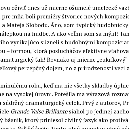
novu oživiť dnes už mierne ošumelé umelecké väz
 pre mňa boli premiéry štvorice nových kompozíc
a a Mateja Slobodu. Áno, som typický hudobnícky 
nálepkou na hudbe. A ako veľmi som sa mýlil! Tan
rčiho vynikajúco súzneli s hudobnými kompozícia
u – formou, ktorá poslucháčov efektívne vťahoval
maturgický ťah! Rovnako aj mierne „cukríkový“ s
elkový percepčný dojem, no z prirodzenosti veci z
 minulému roku, keď ma nie všetky skladby úplne 
ne na vysokej úrovni. Potešila ma výrazová rozma
a súdržný dramaturgický celok. Prvý z autorov, Pr
iele
Grande Valse Brillante
siahol po jedinej zacho
 básnik, ktorý priniesol civilný jazyk ako prot
zbierky
Poľské kvety
. Tento silný mimohudobný ná