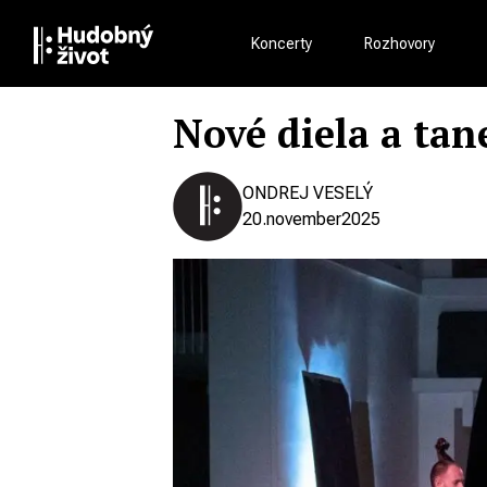
Koncerty
Rozhovory
Nové diela a tan
ONDREJ VESELÝ
20.
november
2025