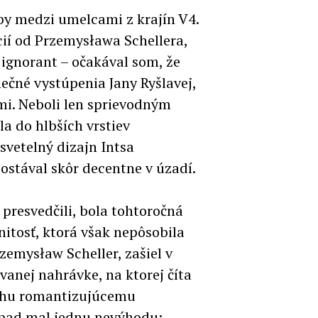
by medzi umelcami z krajín V4.
ií od Przemysława Schellera,
ignorant – očakával som, že
ečné vystúpenia Jany Ryšlavej,
mi. Neboli len sprievodným
a do hlbších vrstiev
vetelný dizajn Intsa
ostával skôr decentne v úzadí.
presvedčili, bola tohtoročná
nitosť, ktorá však nepôsobila
zemysław Scheller, zašiel v
vanej nahrávke, na ktorej číta
iváhu romantizujúcemu
pad mal jednu nevýhodu: