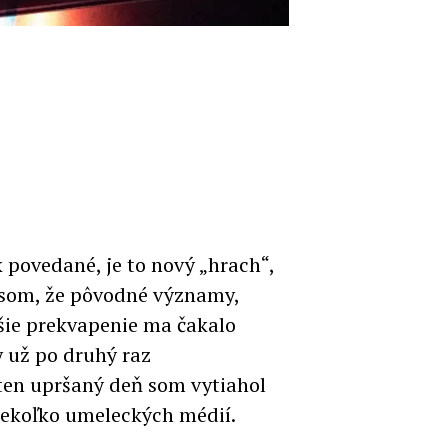
k povedané, je to nový „hrach“,
y som, že pôvodné významy,
čšie prekvapenie ma čakalo
y už po druhý raz
 ten upršaný deň som vytiahol
niekoľko umeleckých médií.