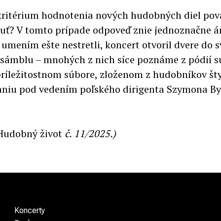
 kritérium hodnotenia nových hudobných diel po
čuť? V tomto prípade odpoveď znie jednoznačne á
 umením ešte nestretli, koncert otvoril dvere do s
nsámblu – mnohých z nich síce poznáme z pódií s
ríležitostnom súbore, zloženom z hudobníkov štyr
niu pod vedením poľského dirigenta Szymona By
Hudobný život
č. 11/2025.)
Koncerty