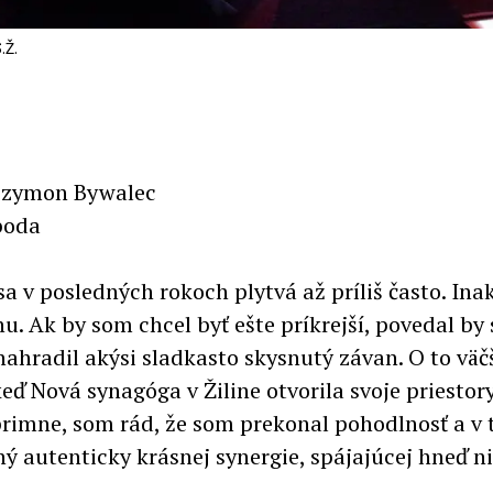
.Ž.
 Szymon Bywalec
boda
a v posledných rokoch plytvá až príliš často. Ina
nu. Ak by som chcel byť ešte príkrejší, povedal b
nahradil akýsi sladkasto skysnutý závan. O to vä
ď Nová synagóga v Žiline otvorila svoje priestor
primne, som rád, že som prekonal pohodlnosť a v
ný autenticky krásnej synergie, spájajúcej hneď 