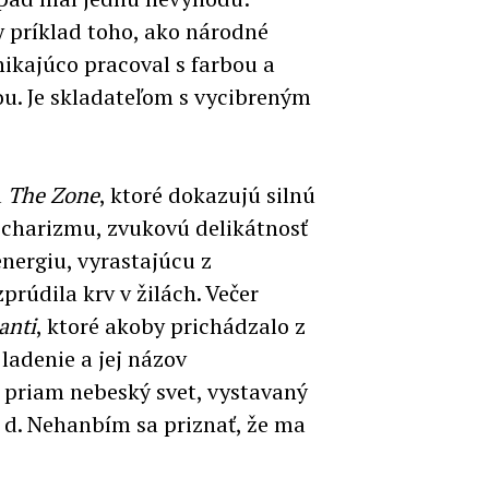
y príklad toho, ako národné
ikajúco pracoval s farbou a
u. Je skladateľom s vycibreným
a
The Zone
, ktoré dokazujú silnú
 charizmu, zvukovú delikátnosť
nergiu, vyrastajúcu z
rúdila krv v žilách. Večer
anti
, ktoré akoby prichádzalo z
adenie a jej názov
: priam nebeský svet, vystavaný
 d. Nehanbím sa priznať, že ma