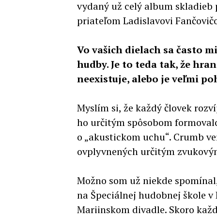
vydaný už celý album skladieb 
priateľom Ladislavovi Fančovičo
Vo vašich dielach sa často m
hudby. Je to teda tak, že hr
neexistuje, alebo je veľmi po
Myslím si, že každý človek rozv
ho určitým spôsobom formovalo,
o „akustickom uchu“. Crumb veri
ovplyvnených určitým zvukový
Možno som už niekde spomínal,
na Špeciálnej hudobnej škole v 
Mariinskom divadle. Skoro každý