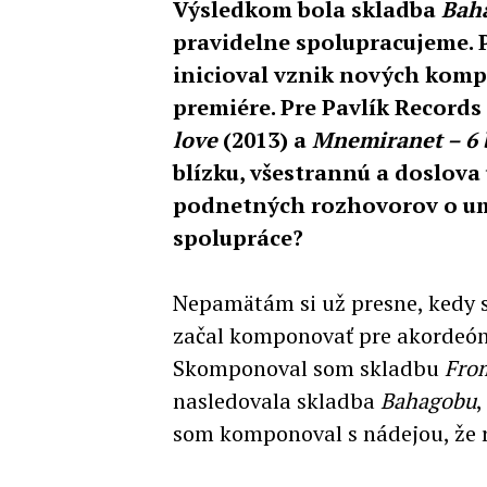
Výsledkom bola skladba
Bah
pravidelne spolupracujeme. P
inicioval vznik nových kompoz
premiére. Pre Pavlík Record
love
(2013) a
Mnemiranet – 6 
blízku, všestrannú a doslova
podnetných rozhovorov o umen
spolupráce?
Nepamätám si už presne, kedy sm
začal komponovať pre akordeón 
Skomponoval som skladbu
Fro
nasledovala skladba
Bahagobu
,
som komponoval s nádejou, že ra