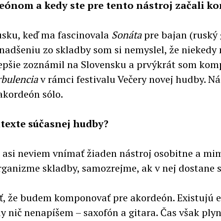
deónom a kedy ste pre tento nástroj začali 
Rusku, keď ma fascinovala
Sonáta
pre bajan (rusk
nadšeniu zo skladby som si nemyslel, že niekedy 
epšie zoznámil na Slovensku a prvýkrát som komp
rbulencia
v rámci festivalu Večery novej hudby. 
akordeón sólo.
texte súčasnej hudby?
a asi neviem vnímať žiaden nástroj osobitne a mi
ganizme skladby, samozrejme, ak v nej dostane sv
ť, že budem komponovať pre akordeón. Existujú eš
kdy nič nenapíšem – saxofón a gitara. Čas však ply