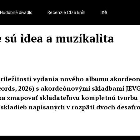
Iné
Hudobné divadlo
Recenzie CD a kníh
 sú idea a muzikalita
príležitosti vydania nového albumu akordeon
cords, 2026) s akordeónovými skladbami JEVG
nka zmapovať skladateľovu kompletnú tvorbu 
skladieb napísaných v rozpätí dvoch desaťroč