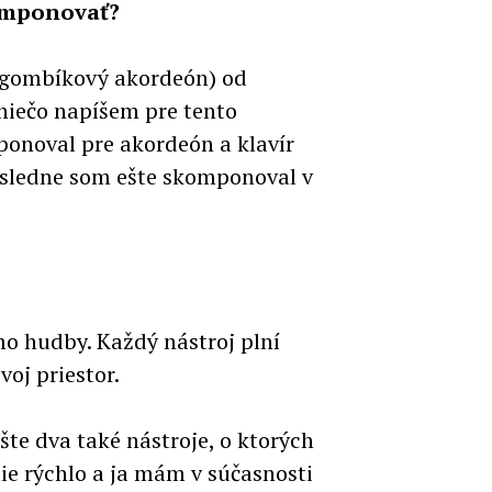
komponovať?
ý gombíkový akordeón) od
niečo napíšem pre tento
onoval pre akordeón a klavír
Následne som ešte skomponoval v
mo hudby. Každý nástroj plní
oj priestor.
te dva také nástroje, o ktorých
nie rýchlo a ja mám v súčasnosti