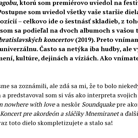
agobu
, ktorú som premiérovo uviedol na fest
ostupne som uviedol všetky vaše staršie die
ícií – celkovo ide o šestnásť skladieb, z toh
s som sa podieľal na dvoch albumoch s vašou 
bratislavských koncertov
(2019). Preto vníma
 univerzálnu. Často sa netýka iba hudby, ale 
í, kultúre, dejinách a víziách. Ako vnímate
e sa zoznámili, ale zdá sa mi, že to bolo nieked
a predstavoval som si vás ako interpreta svojich
m nowhere with love
a neskôr
Soundquake
pre ako
Koncert pre akordeón a sláčiky Mnemiranet
a ďalš
z toto dielo skompletizujete a stalo sa!