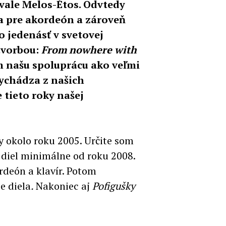
ivale Melos-Étos. Odvtedy
la pre akordeón a zároveň
o jedenásť v svetovej
tvorbou:
From nowhere with
m našu spoluprácu ako veľmi
vychádza z našich
 tieto roky našej
y okolo roku 2005. Určite som
 diel minimálne od roku 2008.
rdeón a klavír. Potom
ie diela
.
Nakoniec aj
Pofigušky