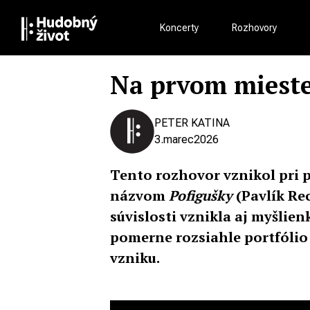
Koncerty
Rozhovory
Na prvom mieste
PETER KATINA
3.
marec
2026
Tento rozhovor vznikol pri 
názvom
Pofigušky
(Pavlík Re
súvislosti vznikla aj myšlie
pomerne rozsiahle portfólio 
vzniku.