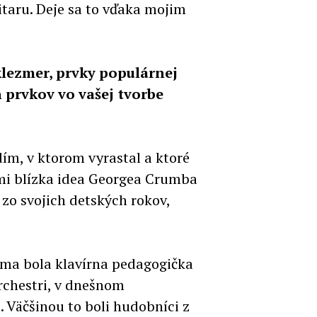
taru. Deje sa to vďaka mojim
klezmer, prvky populárnej
 prvkov vo vašej tvorbe
dím, v ktorom vyrastal a ktoré
ľmi blízka idea Georgea Crumba
 zo svojich detských rokov,
ma bola klavírna pedagogička
rchestri, v dnešnom
. Väčšinou to boli hudobníci z