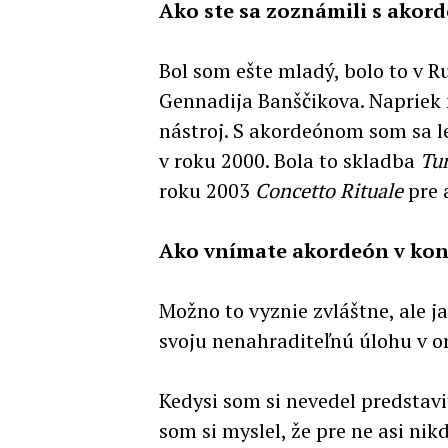
Ako ste sa zoznámili s akor
Bol som ešte mladý, bolo to v 
Gennadija Banščikova. Napriek 
nástroj. S akordeónom som sa l
v roku 2000. Bola to skladba
Tu
roku 2003
Concetto Rituale
pre 
Ako vnímate akordeón v kon
Možno to vyznie zvláštne, ale j
svoju nenahraditeľnú úlohu v or
Kedysi som si nevedel predstavi
som si myslel, že pre ne asi ni