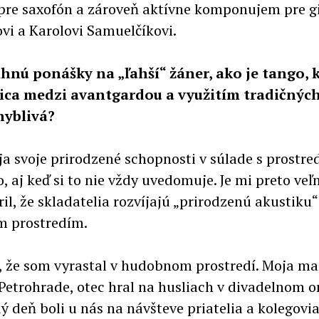
pre saxofón a zároveň aktívne komponujem pre gi
vi a Karolovi Samuelčíkovi.
ihnú ponášky na „ľahší“ žáner, ako je tango, 
anica medzi avantgardou a využitím tradičných
hyblivá?
íja svoje prirodzené schopnosti v súlade s prostre
 aj keď si to nie vždy uvedomuje. Je mi preto ve
l, že skladatelia rozvíjajú „prirodzenú akustiku“
m prostredím.
 že som vyrastal v hudobnom prostredí. Moja ma
Petrohrade, otec hral na husliach v divadelnom o
 deň boli u nás na návšteve priatelia a kolegovia