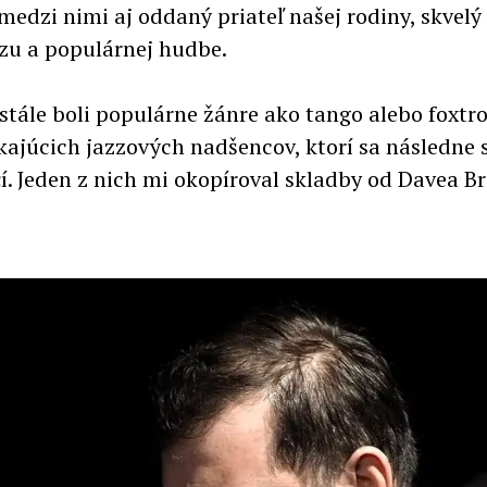
 medzi nimi aj oddaný priateľ našej rodiny, skvelý
azzu a populárnej hudbe.
stále boli populárne žánre ako tango alebo foxtr
ikajúcich jazzových nadšencov, ktorí sa následne
ičí. Jeden z nich mi okopíroval skladby od Davea 