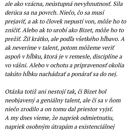
ale ako vzácna, neústupná nevyhnutnosť. Sila
derúca sa na povrch. Niečo, čo sa musí
prejaviť, a ak to človek nepustí von, môže ho to
zničiť. Alebo ak to urobí ako Bizet, môže ho to
prežiť. Žil krátko, ale podľa všetkého hĺbavo. A
ak neveríme v talent, potom môžeme veriť
aspoň v hĺbku, ktorá je v remesle, disciplíne a
vo vášni. Alebo v ochotu a pripravenosť okolia
takúto hĺbku nachádzať a ponárať sa do nej.
Otázka totiž ani nestojí tak, či Bizet bol
neobjavený a geniálny talent, ale či sa v ňom
niečo zrodilo a on tomu dal priestor vyjsť.
A my dnes vieme, že napriek odmietnutiu,
napriek osobným útrapám a existenciálnej