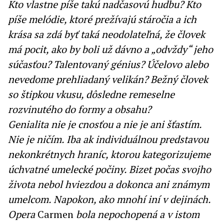
Kto vlastne píše takú nadčasovú hudbu? Kto
píše melódie, ktoré prežívajú stáročia a ich
krása sa zdá byť taká neodolateľná, že človek
má pocit, ako by boli už dávno a „odvždy“ jeho
súčasťou? Talentovaný génius? Účelovo alebo
nevedome prehliadaný velikán? Bežný človek
so štipkou vkusu, dôsledne remeselne
rozvinutého do formy a obsahu?
Genialita nie je cnosťou a nie je ani šťastím.
Nie je ničím. Iba ak individuálnou predstavou
nekonkrétnych hraníc, ktorou kategorizujeme
úchvatné umelecké počiny. Bizet počas svojho
života nebol hviezdou a dokonca ani známym
umelcom. Napokon, ako mnohí iní v dejinách.
Opera
Carmen
bola nepochopená a v istom