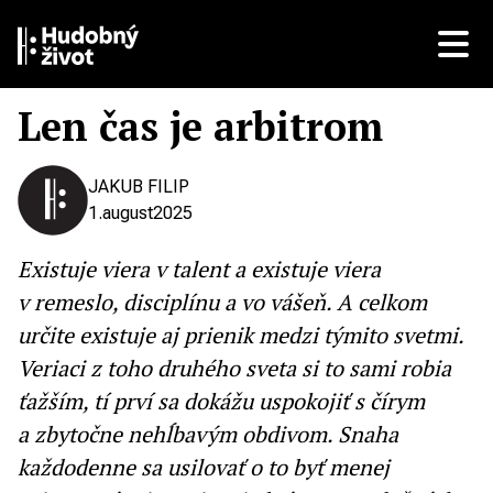
Len čas je arbitrom
JAKUB FILIP
1.
august
2025
Existuje viera v talent a existuje viera
v remeslo, disciplínu a vo vášeň. A celkom
určite existuje aj prienik medzi týmito svetmi.
Veriaci z toho druhého sveta si to sami robia
ťažším, tí prví sa dokážu uspokojiť s čírym
a zbytočne nehĺbavým obdivom. Snaha
každodenne sa usilovať o to byť menej