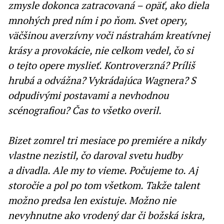
zmysle dokonca zatracovaná – opäť, ako diela
mnohých pred ním i po ňom. Svet opery,
väčšinou averzívny voči nástrahám kreatívnej
krásy a provokácie, nie celkom vedel, čo si
o tejto opere myslieť. Kontroverzná? Príliš
hrubá a odvážna? Vykrádajúca Wagnera? S
odpudivými postavami a nevhodnou
scénografiou? Čas to všetko overil.
Bizet zomrel tri mesiace po premiére a nikdy
vlastne nezistil, čo daroval svetu hudby
a divadla. Ale my to vieme. Počujeme to. Aj
storočie a pol po tom všetkom. Takže talent
možno predsa len existuje. Možno nie
nevyhnutne ako vrodený dar či božská iskra,