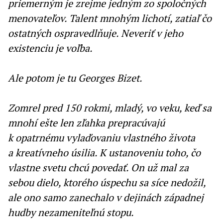
priemerným je zrejme jedným zo spoločných
menovateľov. Talent mnohým lichotí, zatiaľ čo
ostatných ospravedlňuje. Neveriť v jeho
existenciu je voľba.
Ale potom je tu Georges Bizet.
Zomrel pred 150 rokmi, mladý, vo veku, keď sa
mnohí ešte len zľahka prepracúvajú
k opatrnému vylaďovaniu vlastného života
a kreatívneho úsilia. K ustanoveniu toho, čo
vlastne svetu chcú povedať. On už mal za
sebou dielo, ktorého úspechu sa síce nedožil,
ale ono samo zanechalo v dejinách západnej
hudby nezameniteľnú stopu.