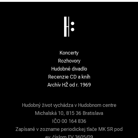
Koncerty
Rozhovory
Hudobné divadlo
Recenzie CD a kníh
Archív HŽ od r. 1969
Hudobný život vychádza v Hudobnom centre
Michalská 10, 815 36 Bratislava
IČO 00 164 836
Zapísané v zozname periodickej tlače MK SR pod
ev. číslom EV 3605/09