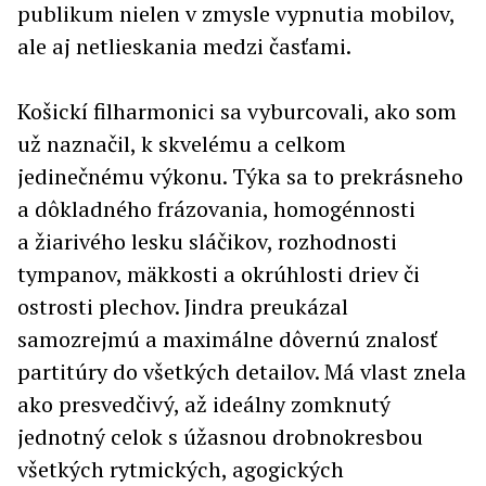
publikum nielen v zmysle vypnutia mobilov,
ale aj netlieskania medzi časťami.
Košickí filharmonici sa vyburcovali, ako som
už naznačil, k skvelému a celkom
jedinečnému výkonu. Týka sa to prekrásneho
a dôkladného frázovania, homogénnosti
a žiarivého lesku sláčikov, rozhodnosti
tympanov, mäkkosti a okrúhlosti driev či
ostrosti plechov. Jindra preukázal
samozrejmú a maximálne dôvernú znalosť
partitúry do všetkých detailov. Má vlast znela
ako presvedčivý, až ideálny zomknutý
jednotný celok s úžasnou drobnokresbou
všetkých rytmických, agogických