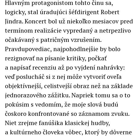
Hlavným protagonistom tohto činu sa,
logicky, stal úradujúci šéfdirigent Robert
Jindra. Koncert bol už niekoľko mesiacov pred
termínom realizácie vypredaný a netrpezlivo
očakávaný s patričným vzrušením.
Pravdupovediac, najpohodlnejšie by bolo
rezignovať na písanie kritiky, počkať
a napísať recenziu až po vyjdení nahrávky:
veď poslucháč si z nej môže vytvoriť oveľa
objektívnejší, celistvejší obraz než na základe
jednorazového zážitku. Napriek tomu sa o to
pokúsim s vedomím, že moje slová budú
čoskoro konfrontované so záznamom zvuku.
Niet zrejme fanúšika klasickej hudby,
a kultúrneho človeka vôbec, ktorý by dôverne