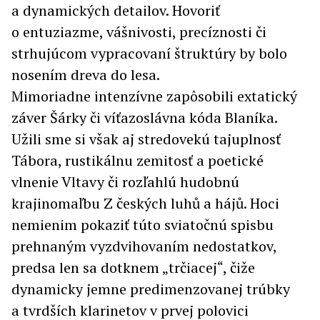
a dynamických detailov. Hovoriť
o entuziazme, vášnivosti, precíznosti či
strhujúcom vypracovaní štruktúry by bolo
nosením dreva do lesa.
Mimoriadne intenzívne zapôsobili extatický
záver Šárky či víťazoslávna kóda Blaníka.
Užili sme si však aj stredovekú tajuplnosť
Tábora, rustikálnu zemitosť a poetické
vlnenie Vltavy či rozľahlú hudobnú
krajinomaľbu Z českých luhů a hájů. Hoci
nemienim pokaziť túto sviatočnú spisbu
prehnaným vyzdvihovaním nedostatkov,
predsa len sa dotknem „trčiacej“, čiže
dynamicky jemne predimenzovanej trúbky
a tvrdších klarinetov v prvej polovici