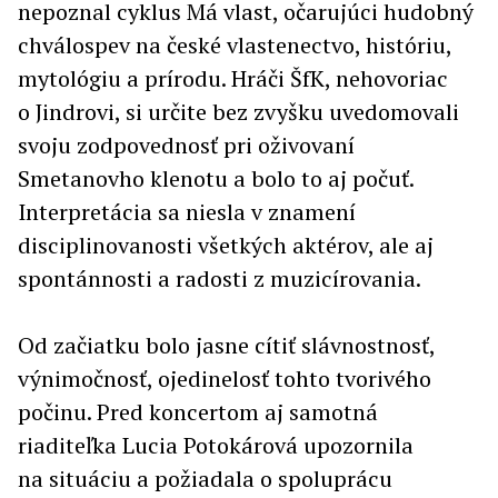
nepoznal cyklus Má vlast, očarujúci hudobný
chválospev na české vlastenectvo, históriu,
mytológiu a prírodu. Hráči ŠfK, nehovoriac
o Jindrovi, si určite bez zvyšku uvedomovali
svoju zodpovednosť pri oživovaní
Smetanovho klenotu a bolo to aj počuť.
Interpretácia sa niesla v znamení
disciplinovanosti všetkých aktérov, ale aj
spontánnosti a radosti z muzicírovania.
Od začiatku bolo jasne cítiť slávnostnosť,
výnimočnosť, ojedinelosť tohto tvorivého
počinu. Pred koncertom aj samotná
riaditeľka Lucia Potokárová upozornila
na situáciu a požiadala o spoluprácu