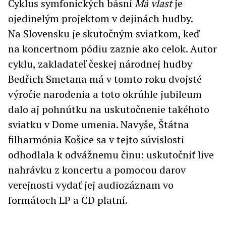
Cyklus symfonických básní
Má vlast
je
ojedinelým projektom v dejinách hudby.
Na Slovensku je skutočným sviatkom, keď
na koncertnom pódiu zaznie ako celok. Autor
cyklu, zakladateľ českej národnej hudby
Bedřich Smetana má v tomto roku dvojsté
výročie narodenia a toto okrúhle jubileum
dalo aj pohnútku na uskutočnenie takéhoto
sviatku v Dome umenia. Navyše, Štátna
filharmónia Košice sa v tejto súvislosti
odhodlala k odvážnemu činu: uskutočniť live
nahrávku z koncertu a pomocou darov
verejnosti vydať jej audiozáznam vo
formátoch LP a CD platní.