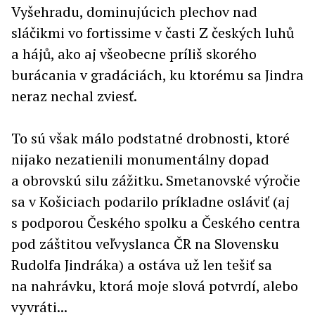
Vyšehradu, dominujúcich plechov nad
sláčikmi vo fortissime v časti Z českých luhů
a hájů, ako aj všeobecne príliš skorého
burácania v gradáciách, ku ktorému sa Jindra
neraz nechal zviesť.
To sú však málo podstatné drobnosti, ktoré
nijako nezatienili monumentálny dopad
a obrovskú silu zážitku. Smetanovské výročie
sa v Košiciach podarilo príkladne osláviť (aj
s podporou Českého spolku a Českého centra
pod záštitou veľvyslanca ČR na Slovensku
Rudolfa Jindráka) a ostáva už len tešiť sa
na nahrávku, ktorá moje slová potvrdí, alebo
vyvráti...