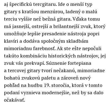
aj špecifickú tercgitaru. Ide o menší typ
gitary s kratšou menzúrou, ladený o malú
terciu vyššie než bežná gitara. Vďaka tomu
má jasnejší, ostrejší a brilantnejší zvuk, ktorý
umožňuje lepšie presadenie nástroja popri
klavíri a dodáva spoločným skladbám
mimoriadnu farebnosť. Ak ste ešte nepočuli
takúto kombináciu historických nástrojov, jej
zvuk vás prekvapí. Súznenie fortepiana
a tercovej gitary tvorí nečakanú, mimoriadne
bohatú zvukovú paletu a zároveň nový
pohľad na hudbu 19. storočia, ktorá v tomto
podaní vyznieva modernejšie, než by sa dalo
očakávať.