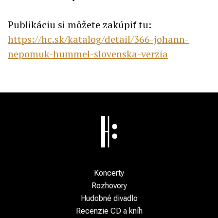
Publikáciu si môžete zakúpiť tu:
https://hc.sk/katalog/detail/366-johann-
nepomuk-hummel-slovenska-verzia
Koncerty
Rozhovory
Hudobné divadlo
Recenzie CD a kníh