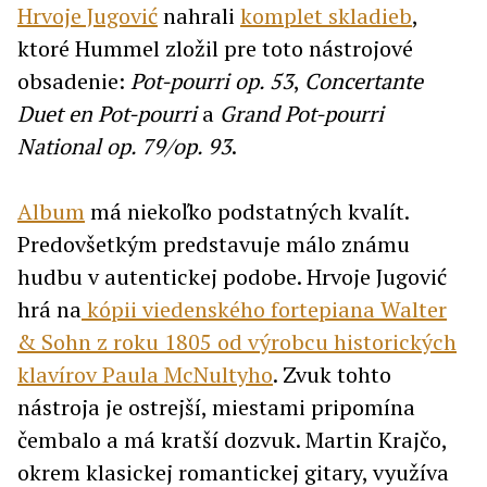
Hrvoje Jugović
nahrali
komplet skladieb
,
ktoré Hummel zložil pre toto nástrojové
obsadenie:
Pot-pourri op. 53
,
Concertante
Duet en Pot-pourri
a
Grand Pot-pourri
National op. 79/op. 93
.
Album
má niekoľko podstatných kvalít.
Predovšetkým predstavuje málo známu
hudbu v autentickej podobe. Hrvoje Jugović
hrá na
kópii viedenského fortepiana Walter
& Sohn z roku 1805 od výrobcu historických
klavírov Paula McNultyho
. Zvuk tohto
nástroja je ostrejší, miestami pripomína
čembalo a má kratší dozvuk. Martin Krajčo,
okrem klasickej romantickej gitary, využíva