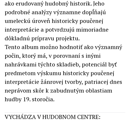
ako erudovaný hudobný historik. Jeho
podrobné analýzy významne dopĺňajú
umeleckú úroveň historicky poučenej
interpretácie a potvrdzujú mimoriadne
dôkladnú prípravu projektu.
Tento album možno hodnotiť ako významný
počin, ktorý má, v porovnaní s inými
nahrávkami týchto skladieb, potenciál byť
predmetom výskumu historicky poučenej
interpretácie žánrovej tvorby, patriacej dnes
neprávom skôr k zabudnutým oblastiam
hudby 19. storočia.
VYCHÁDZA V HUDOBNOM CENTRE: