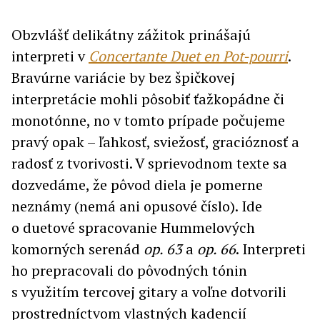
Obzvlášť delikátny zážitok prinášajú
interpreti v
Concertante Duet en Pot-pourri
.
Bravúrne variácie by bez špičkovej
interpretácie mohli pôsobiť ťažkopádne či
monotónne, no v tomto prípade počujeme
pravý opak – ľahkosť, sviežosť, gracióznosť a
radosť z tvorivosti. V sprievodnom texte sa
dozvedáme, že pôvod diela je pomerne
neznámy (nemá ani opusové číslo). Ide
o duetové spracovanie Hummelových
komorných serenád
op. 63
a
op. 66
. Interpreti
ho prepracovali do pôvodných tónin
s využitím tercovej gitary a voľne dotvorili
prostredníctvom vlastných kadencií