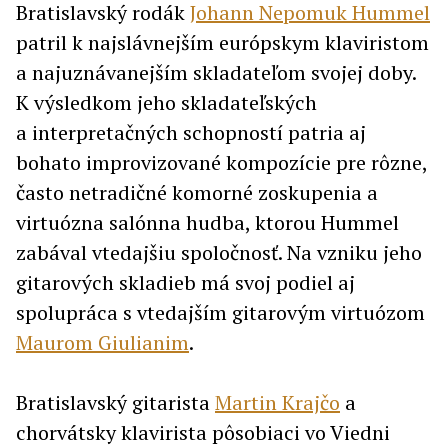
Bratislavský rodák
Johann Nepomuk Hummel
patril k najslávnejším európskym klaviristom
a najuznávanejším skladateľom svojej doby.
K výsledkom jeho skladateľských
a interpretačných schopností patria aj
bohato improvizované kompozície pre rôzne,
často netradičné komorné zoskupenia a
virtuózna salónna hudba, ktorou Hummel
zabával vtedajšiu spoločnosť. Na vzniku jeho
gitarových skladieb má svoj podiel aj
spolupráca s vtedajším gitarovým virtuózom
Maurom Giulianim
.
Bratislavský gitarista
Martin Krajčo
a
chorvátsky klavirista pôsobiaci vo Viedni