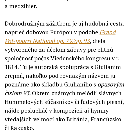
a medzihier.
Dobrodružným zážitkom je aj hudobná cesta
naprieč dobovou Európou v podobe
Grand
Pot-pourri National op. 79/op. 93
, diela
vytvoreného za účelom zábavy pre elitnú
spoločnosť počas Viedenského kongresu v r.
1814. Tu je autorská spolupráca s Giulianim
zrejmá, nakoľko pod rovnakým názvom ju
poznáme ako skladbu Giulianiho s
opusovým
číslom
93
. Okrem známych melódií slávnych
Hummelových súčasníkov či ľudových piesní,
nájde poslucháč v kompozícii aj hymny
vtedajších veľmocí ako Británia, Francúzsko
či Rakúsko.