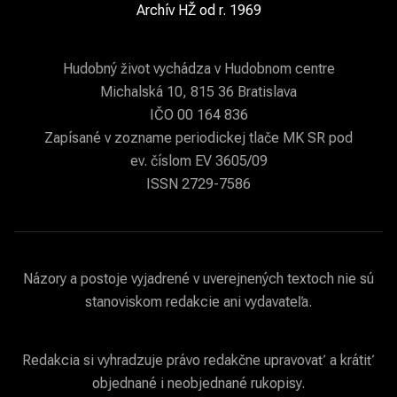
Archív HŽ od r. 1969
Hudobný život vychádza v Hudobnom centre
Michalská 10, 815 36 Bratislava
IČO 00 164 836
Zapísané v zozname periodickej tlače MK SR pod
ev. číslom EV 3605/09
ISSN 2729-7586
Názory a postoje vyjadrené v uverejnených textoch nie sú
stanoviskom redakcie ani vydavateľa.
Redakcia si vyhradzuje právo redakčne upravovať a krátiť
objednané i neobjednané rukopisy.