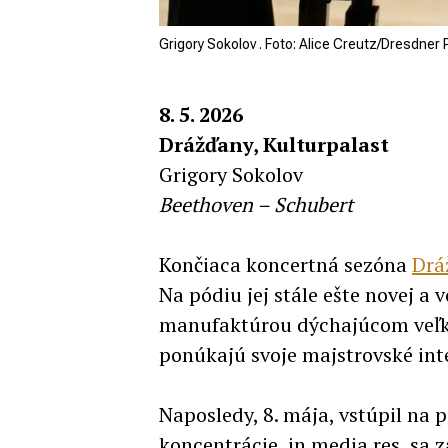
Grigory Sokolov . Foto: Alice Creutz/Dresdner
8. 5. 2026
Drážďany, Kulturpalast
Grigory Sokolov
Beethoven – Schubert
Končiaca koncertná sezóna
Drá
Na pódiu jej stále ešte novej a 
manufaktúrou dýchajúcom veľko
ponúkajú svoje majstrovské int
Naposledy, 8. mája, vstúpil n
koncentrácie, in media res, sa z