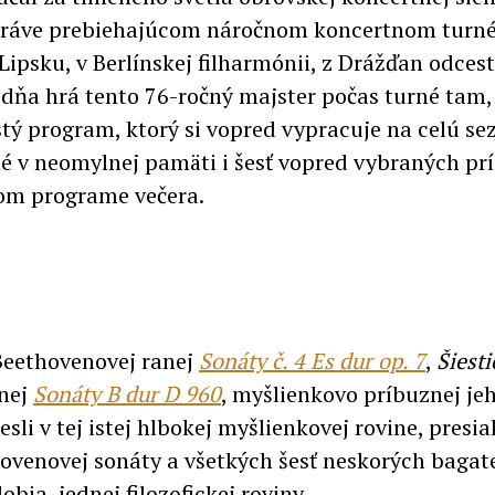
 práve prebiehajúcom náročnom koncertnom turn
ipsku, v Berlínskej filharmónii, z Drážďan odces
 dňa hrá tento 76-ročný majster počas turné tam,
stý program, ktorý si vopred vypracuje na celú s
né v neomylnej pamäti i šesť vopred vybraných pr
m programe večera.
 Beethovenovej ranej
Sonáty č. 4 Es dur op. 7
,
Šiesti
rnej
Sonáty B dur D 960
, myšlienkovo príbuznej je
esli v tej istej hlbokej myšlienkovej rovine, presi
hovenovej sonáty a všetkých šesť neskorých bagat
ia, jednej filozofickej roviny.