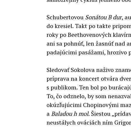
Schubertovou
Sonátou B dur
, a
do kresiel. Takt po takte pripomí
roky po Beethovenových klavírn
ani sa pohnúť, len žasnúť nad 
padajúcimi pasážami, hrozivo 
Sledovať Sokolova naživo znam
príprava na koncert otvára dve
s publikom. Ten bol po burácajú
To, čo odznelo, by som nenazval
okúzľujúcimi Chopinovými maz
a
Baladou h mol
. Šiestou „príd
neustálych ováciách ním Grigory