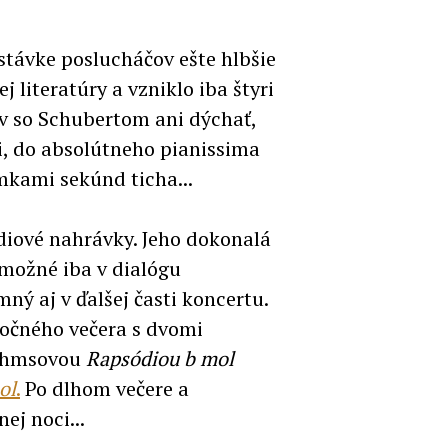
estávke poslucháčov ešte hlbšie
j literatúry a vzniklo iba štyri
v so Schubertom ani dýchať,
i, do absolútneho pianissima
mkami sekúnd ticha...
iové nahrávky. Jeho dokonalá
 možné iba v dialógu
ý aj v ďalšej časti koncertu.
áročného večera s dvomi
ahmsovou
Rapsódiou b mol
ol
.
Po dlhom večere a
ej noci...