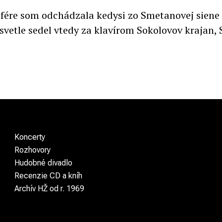
ére som odchádzala kedysi zo Smetanovej siene v 
vetle sedel vtedy za klavírom Sokolovov krajan, S
Koncerty
Rozhovory
Hudobné divadlo
Recenzie CD a kníh
Archív HŽ od r. 1969