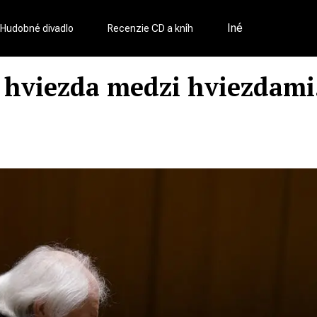
Iné
Hudobné divadlo
Recenzie CD a kníh
 hviezda medzi hviezdami.