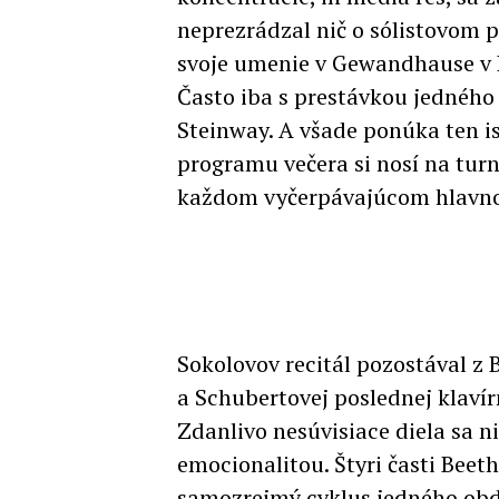
neprezrádzal nič o sólistovom
svoje umenie v Gewandhause v L
Často iba s prestávkou jedného
Steinway. A všade ponúka ten i
programu večera si nosí na tur
každom vyčerpávajúcom hlavno
Sokolovov recitál pozostával z
a Schubertovej poslednej klaví
Zdanlivo nesúvisiace diela sa ni
emocionalitou. Štyri časti Beet
samozrejmý cyklus jedného obdob