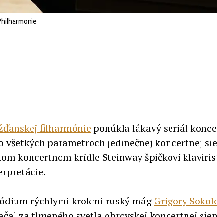
 Philharmonie
žďanskej filharmónie
ponúkla lákavý seriál konce
vo všetkých parametroch jedinečnej koncertnej sie
m koncertnom krídle Steinway špičkoví klaviris
erpretácie.
a pódium rýchlymi krokmi ruský mág
Grigory Sokol
ačal za tlmeného svetla obrovskej koncertnej sien