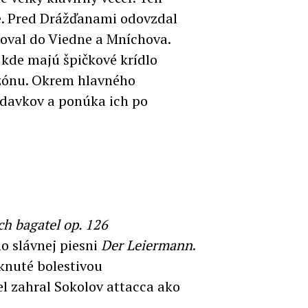
é. Pred Drážďanami odovzdal
toval do Viedne a Mníchova.
 kde majú špičkové krídlo
ezónu. Okrem hlavného
ídavkov a ponúka ich po
ch bagatel op. 126
ho slávnej piesni
Der Leiermann
.
aknuté bolestivou
el zahral Sokolov attacca ako