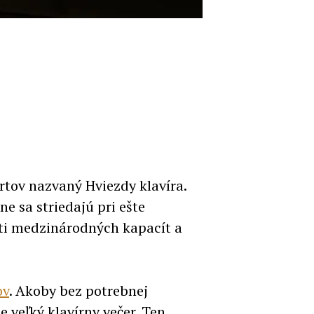
rtov nazvaný Hviezdy klavíra.
ne sa striedajú pri ešte
ti medzinárodných kapacít a
ov
. Akoby bez potrebnej
e veľký klavírny večer. Ten