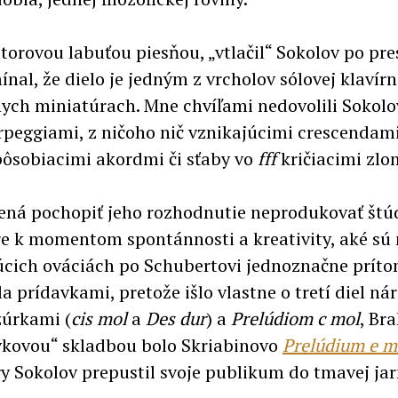
utorovou labuťou piesňou, „vtlačil“ Sokolov po pr
nal, že dielo je jedným z vrcholov sólovej klavírne
ych miniatúrach. Mne chvíľami nedovolili Sokolo
arpeggiami, z ničoho nič vznikajúcimi crescendam
pôsobiacimi akordmi či sťaby vo
fff
kričiacimi zlo
ená pochopiť jeho rozhodnutie neprodukovať štúd
re k momentom spontánnosti a kreativity, aké sú
cich ováciách po Schubertovi jednoznačne prítomn
a prídavkami, pretože išlo vlastne o tretí diel n
úrkami (
cis mol
a
Des dur
) a
Prelúdiom c mol
, Br
avkovou“ skladbou bolo Skriabinovo
Prelúdium e m
 Sokolov prepustil svoje publikum do tmavej jarn