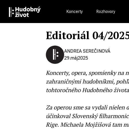
Koncerty
Rozhovory
Editoriál 04/202
ANDREA SEREČINOVÁ
29.
máj
2025
Koncerty, opera, spomienky na ne
zahraničnými hudobníkmi, pohľady
tohtoročného Hudobného života
Za operou sme sa vydali nielen 
účinkoval Slovenský filharmonick
Rige. Michaela Mojžišová tam mal