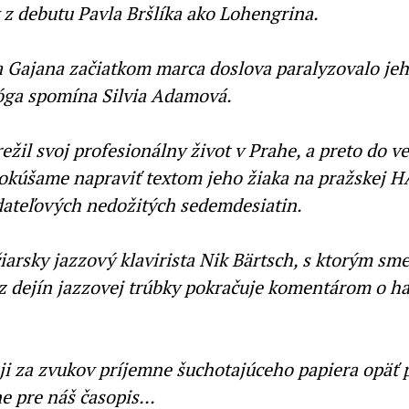
z debutu Pavla Bršlíka ako Lohengrina.
a Gajana začiatkom marca doslova paralyzovalo jeho
óga spomína Silvia Adamová.
režil svoj profesionálny život v Prahe, a preto do 
pokúšame napraviť textom jeho žiaka na pražskej 
ladateľových nedožitých sedemdesiatin.
jčiarsky jazzový klavirista Nik Bärtsch, s ktorým sm
 z dejín jazzovej trúbky pokračuje komentárom o h
i za zvukov príjemne šuchotajúceho papiera opäť
e pre náš časopis...