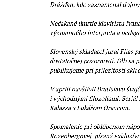
Drážďan, kde zaznamenal dojmy 
Nečakané úmrtie klaviristu Ivan
významného interpreta a pedag
Slovenský skladateľ Juraj Filas p
dostatočnej pozornosti. Dlh sa 
publikujeme pri príležitosti sk
V apríli navštívil Bratislavu šva
i východnými filozofiami. Seriál
Kalásza s Lukášom Oravcom.
Spomalenie pri obľúbenom nápoj
Rozenbergovej, písaná exkluzívn