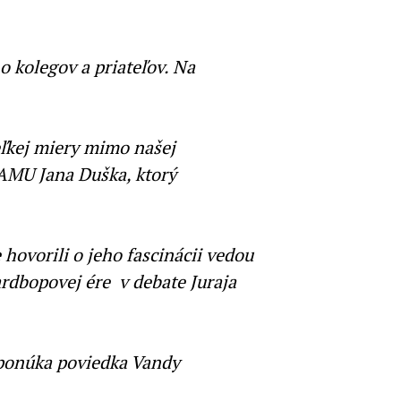
 kolegov a priateľov. Na
veľkej miery mimo našej
HAMU Jana Duška, ktorý
e hovorili o jeho fascinácii vedou
ardbopovej ére v debate Juraja
 ponúka poviedka Vandy