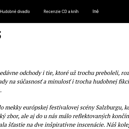
Iné
Hudobné divadlo
Recenzie CD a kníh
5
dávne odchody i tie, ktoré už trochu preboleli, r
 na súčasnosť a minulosť i trocha hudobnej fikcie
.
do mekky európskej festivalovej scény Salzburgu, k
ý zbor, ale aj do u nás málo reflektovaných končín
a šťastie na dve inšpiratívne inscenácie. Náš kole