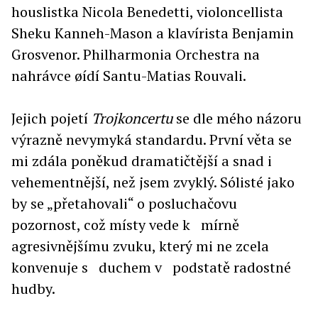
houslistka Nicola Benedetti, violoncellista
Sheku Kanneh-Mason a klavírista Benjamin
Grosvenor. Philharmonia Orchestra na
nahrávce øídí Santu-Matias Rouvali.
Jejich pojetí
Trojkoncertu
se dle mého názoru
výrazně nevymyká standardu. První věta se
mi zdála poněkud dramatičtější a snad i
vehementnější, než jsem zvyklý. Sólisté jako
by se „přetahovali“ o posluchačovu
pozornost, což místy vede k mírně
agresivnějšímu zvuku, který mi ne zcela
konvenuje s duchem v podstatě radostné
hudby.