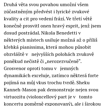
Druhá věta svou povahou umožní všem
zúčastněným předvést i lyrické zvukové
kvality a cit pro vedení frází. Ve třetí větě
konečně prosvitl onen hravý esprit, jenž jsem
dosud postrádal. Nikola Benedetti v
některých místech usiluje možná až o příliš
křehká pianissima, která mohou působit
obzvláště v nejvyšších polohách zvukově
poněkud nečistě či „nerozezvučeně“.
Grosvenor oproti tomu v jemných
dynamikách exceluje, zatímco některá forte
pojímá na můj vkus trochu tvrdě. Sheku
Kanneh-Mason pak demonstruje nejen svou
virtuozitu (violoncellový part je v tomto
koncertu poměrně exponovaný), ale i širokou