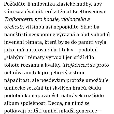
Požádáte-li milovníka klasické hudby, aby
vám zazpíval nìkteré z témat Beethovenova
Trojkoncertu pro housle, violoncello a
orchestr
, vìtšinou asi nepoøídíte. Skladba
naneštìstí neexponuje výrazná a obdivuhodnì
invenèní témata, která by se do pamìti vryla
jako jiná autorova díla. I tak v podobnì
„slabými“ tématy vytvoøil jen stìží dílo
tohoto rozsahu a kvality.
Trojkoncert
se proto
nehrává ani tak pro jeho výsostnou
nápaditost, ale pøedevším protože umožòuje
umìlecké setkání tøí skvìlých hráèù. Øadu
podobnì koncipovaných nahrávek rozšíøilo
album spoleènosti Decca, na nìmž se
potkávají britští umìlci mladší generace –