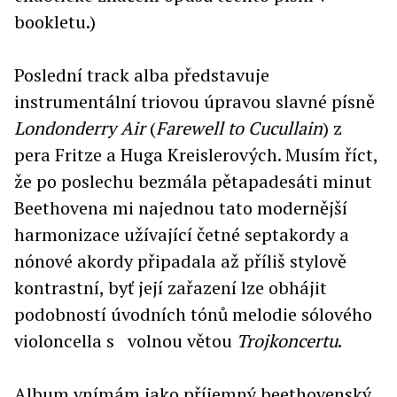
bookletu.)
Poslední track alba představuje
instrumentální triovou úpravou slavné písně
Londonderry Air
(
Farewell to Cucullain
) z
pera Fritze a Huga Kreislerových. Musím říct,
že po poslechu bezmála pětapadesáti minut
Beethovena mi najednou tato modernější
harmonizace užívající četné septakordy a
nónové akordy připadala až příliš stylově
kontrastní, byť její zařazení lze obhájit
podobností úvodních tónů melodie sólového
violoncella s volnou větou
Trojkoncertu
.
Album vnímám jako příjemný beethovenský