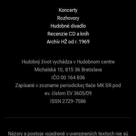
Koncerty
Rozhovory
Hudobné divadlo
Recenzie CD a kníh
Archív HŽ od r. 1969
Hudobný život vychádza v Hudobnom centre
Michalská 10, 815 36 Bratislava
IČO 00 164 836
Zapísané v zozname periodickej tlače MK SR pod
ev. číslom EV 3605/09
ISSN 2729-7586
Názory a postoje vyjadrené v uverejnených textoch nie sú