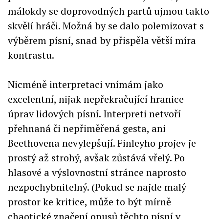
málokdy se doprovodných partů ujmou takto
skvělí hráči. Možná by se dalo polemizovat s
výběrem písní, snad by přispěla větší míra
kontrastu.
Nicméně interpretaci vnímám jako
excelentní, nijak nepřekračující hranice
úprav lidových písní. Interpreti netvoří
přehnaná či nepřiměřená gesta, ani
Beethovena nevylepšují. Finleyho projev je
prostý až strohý, avšak zůstává vřelý. Po
hlasové a výslovnostní stránce naprosto
nezpochybnitelný. (Pokud se najde malý
prostor ke kritice, může to být mírně
chaotické značení opusů těchto písní v