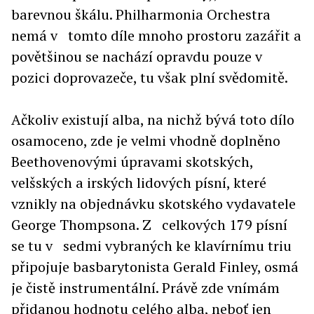
barevnou škálu. Philharmonia Orchestra
nemá v tomto díle mnoho prostoru zazářit a
povětšinou se nachází opravdu pouze v
pozici doprovazeče, tu však plní svědomitě.
Ačkoliv existují alba, na nichž bývá toto dílo
osamoceno, zde je velmi vhodně doplněno
Beethovenovými úpravami skotských,
velšských a irských lidových písní, které
vznikly na objednávku skotského vydavatele
George Thompsona. Z celkových 179 písní
se tu v sedmi vybraných ke klavírnímu triu
připojuje basbarytonista Gerald Finley, osmá
je čistě instrumentální. Právě zde vnímám
přidanou hodnotu celého alba, neboť jen