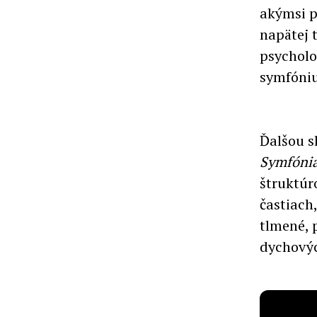
akýmsi p
napätej 
psycholo
symfóniu
Ďalšou s
Symfónia
štruktúr
častiach
tlmené, 
dychovýc