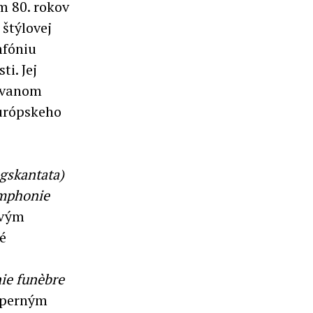
om 80. rokov
štýlovej
mfóniu
ti. Jej
covanom
európskeho
gskantata)
mphonie
ovým
é
e funèbre
 operným