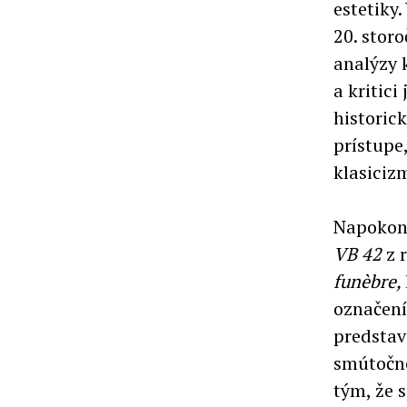
estetiky.
20. stor
analýzy 
a kritici
historic
prístupe
klasiciz
Napokon
VB 42
z 
funèbre,
označen
predstav
smútočné
tým, že 