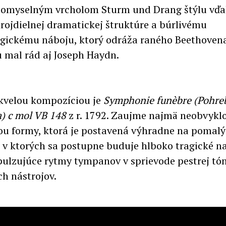
omyselným vrcholom Sturm und Drang štýlu vďak
trojdielnej dramatickej štruktúre a búrlivému
gickému náboju, ktorý odráža raného Beethovena
 mal rád aj Joseph Haydn.
kvelou kompozíciou je
Symphonie funèbre (Pohre
) c mol VB 148
z r. 1792. Zaujme najmä neobvykl
ou formy, ktorá je postavená výhradne na pomal
, v ktorých sa postupne buduje hlboko tragické n
pulzujúce rytmy tympanov v sprievode pestrej tón
h nástrojov.