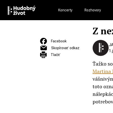
Koncerty
Rozhovory
Z ne
Facebook
JA
Skopírovať odkaz
1.
Tlačiť
Ťažko so
Martina
vášnivým
toto ozna
nálepkác
potrebov