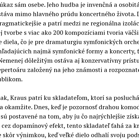
 úkaz sám osebe. Jeho hudba je invenčná a osobit
táva mimo hlavného prúdu koncertného života. 
ragmatickejšie a patrí medzi ne regionálna izolác
ej tvorbe s viac ako 200 kompozíciami tvoria väčš
e diela, čo je pre dramaturgiu symfonických orch
hľadajúcich najmä symfonické formy a koncerty, ť
 Nemenej dôležitým ostáva aj konzervatívny prístu
epertoáru založený na jeho známosti a rozpoznat
ublikom.
nak, Kraus patrí ku skladateľom, ktorí sa posluch
a okamžite. Dnes, keď je pozornosť drahou komod
sú postavené na tom, aby ju čo najrýchlejšie získ
i cez dopamínový efekt, tento skladateľ ťahá za kr
Je skôr výnimkou, keď veľké dielo odhalí svoju pod