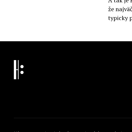
A tak je
že najvä
typicky 