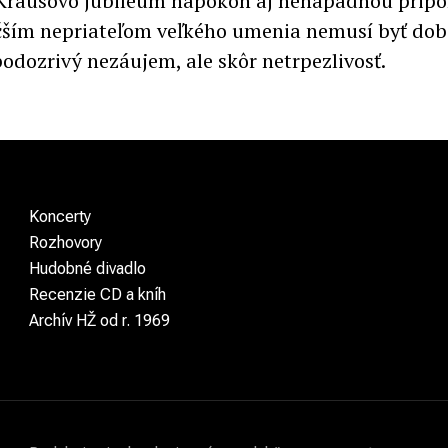
 Krausovo jubileum napokon aj nenápadnou prip
čším nepriateľom veľkého umenia nemusí byť do
podozrivý nezáujem, ale skôr netrpezlivosť.
Koncerty
Rozhovory
Hudobné divadlo
Recenzie CD a kníh
Archív HŽ od r. 1969