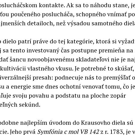
slucháčskom kontakte. Ak sa to náhodu stane, je 
sťou poučeného poslucháča, schopného vnímať pot
ajmenších detailoch, než výsadou samotného diel
dielo patrí práve do tej kategórie, ktorá si vyžad
ej sa tento investovaný čas postupne premieňa na
dať šancu novoobjavenému skladateľovi nie je na
kultivácii vlastného vkusu. Je potrebné to skúšať,
iverzálnejší presah: podnecuje nás to premýšľať 
su a energie sme dnes ochotní venovať tomu, čo 
ľuje svoju povahu a podstatu na ploche zopár
eľných sekúnd.
dobne najlepším úvodom do Krausovho diela sú 
ie. Jeho prvá
Symfónia c mol VB 142
z r. 1783, je 