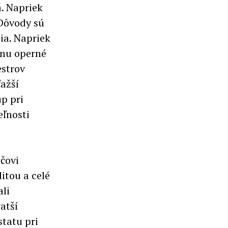
á. Napriek
Dôvody sú
ia. Napriek
inu operné
estrov
ažší
p pri
eľnosti
áčovi
itou a celé
ali
atší
statu pri