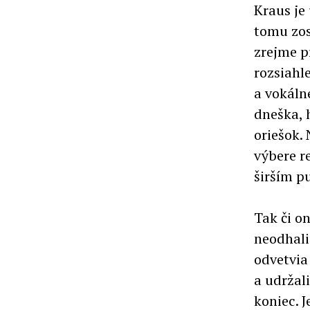
Kraus je
tomu zos
zrejme p
rozsiahl
a vokáln
dneška, 
oriešok.
výbere r
širším p
Tak či o
neodhali
odvetvia 
a udržal
koniec. 