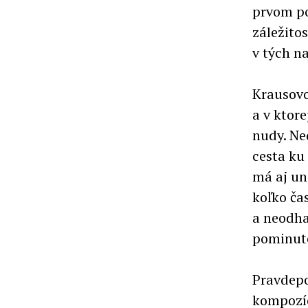
prvom po
záležito
v tých n
Krausovo 
a v ktor
nudy. Ne
cesta ku 
má aj un
koľko ča
a neodha
pominut
Pravdepo
kompozíc