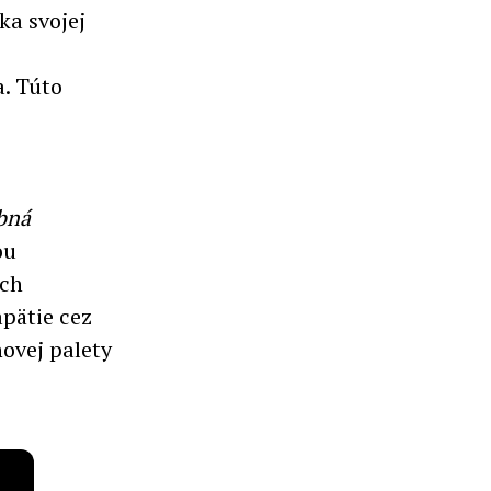
a svojej
. Túto
bná
ou
ých
apätie cez
ovej palety