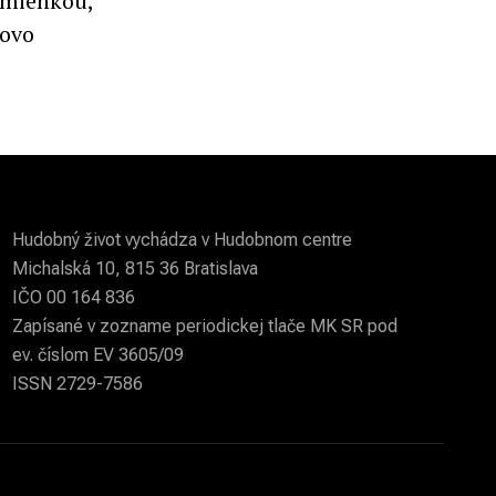
omienkou,
bovo
Hudobný život vychádza v Hudobnom centre
Michalská 10, 815 36 Bratislava
IČO 00 164 836
Zapísané v zozname periodickej tlače MK SR pod
ev. číslom EV 3605/09
ISSN 2729-7586