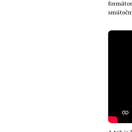
formátom
smútočný