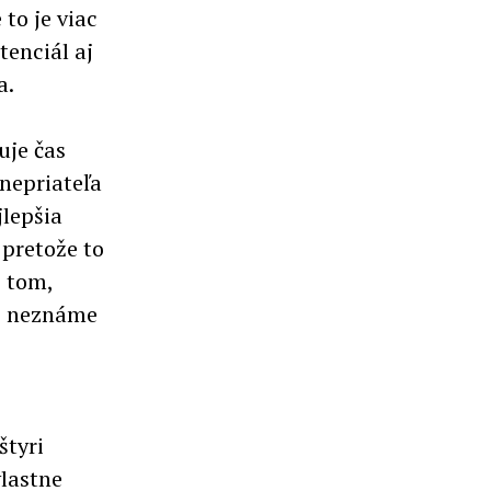
to je viac
enciál aj
a.
uje čas
 nepriateľa
jlepšia
 pretože to
o tom,
je neznáme
štyri
vlastne