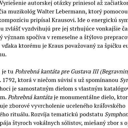
 Vyriešenie autorskej otázky priniesol až začiatk
očia muzikológ Walter Lebermann, ktorý pomocou 
kompozíciu pripísal Krausovi. Ide o energickú sy
 ju zvlášť vyzdvihujú pre jej strhujúce vonkajšie čas
ký význam spočíva v remeselne a štýlovo prepra
, vďaka ktorému je Kraus považovaný za špičku 
mu.
 je tu
Pohrebná kantáta pre Gustava III (Begravnin
r. 1792, ktorá v niečom súvisí s už spomínanou
Sy
hoci je samostatným dielom s vlastným katalóg
ím.
Pohrebná kantáta
je monumentálne dielo, ktor
uje zborové vyvrcholenie uceleného kráľovského
ho rituálu. Rozvíja tematickú podstatu
Symphoni
spája štyroch vokálnych sólistov, miešaný zbor s