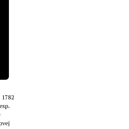
 1782
esp.
e
ovej