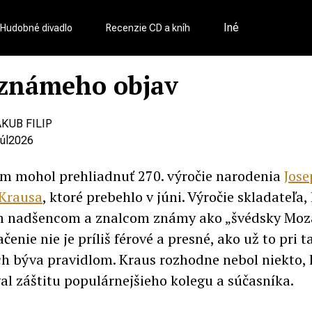
Iné
Hudobné divadlo
Recenzie CD a kníh
známeho objav
KUB FILIP
júl
2026
m mohol prehliadnuť 270. výročie narodenia
Jos
 Krausa
, ktoré prebehlo v júni. Výročie skladateľa, 
 nadšencom a znalcom známy ako „švédsky Moza
čenie nie je príliš férové a presné, ako už to pri 
h býva pravidlom. Kraus rozhodne nebol niekto, 
al záštitu populárnejšieho kolegu a súčasníka.