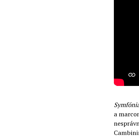
Symfónia
a marcom
nesprávn
Cambinim