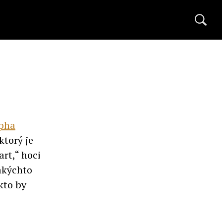
epha
ktorý je
rt,“ hoci
takýchto
kto by