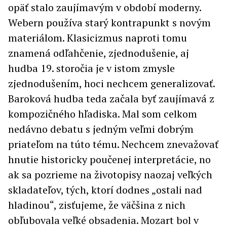
opäť stalo zaujímavým v období moderny.
Webern používa starý kontrapunkt s novým
materiálom. Klasicizmus naproti tomu
znamená odľahčenie, zjednodušenie, aj
hudba 19. storočia je v istom zmysle
zjednodušením, hoci nechcem generalizovať.
Baroková hudba teda začala byť zaujímavá z
kompozičného hľadiska. Mal som celkom
nedávno debatu s jedným veľmi dobrým
priateľom na túto tému. Nechcem znevažovať
hnutie historicky poučenej interpretácie, no
ak sa pozrieme na životopisy naozaj veľkých
skladateľov, tých, ktorí dodnes „ostali nad
hladinou“, zisťujeme, že väčšina z nich
obľubovala veľké obsadenia. Mozart bol v