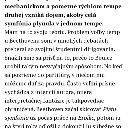
mechanickom a pomerne rýchlom tempe
druhej vzniká dojem, akoby celá
symfónia plynula v jednom tempe.
Mám na to svoju teóriu. Problém voľby temp
u Beethovena som v mnohých debatách
preberal so svojimi študentmi dirigovania.
Snažili sme sa prísť na to, prečo to Boulez
urobil takým nezvyčajným spôsobom. No keď
sa pozrieme do partitúry, v niečom mu
môžeme dať za pravdu. Často veľmi prísne
vychádza z intencií autora, miera
interpretačnej fantázie je takpovediac
ohraničená. Beethoven začal skicovať
Piatu
symfóniu
už počas práce na
Eroike
, potom ju
na štyri roky odložil a dokončil ju súbežne so