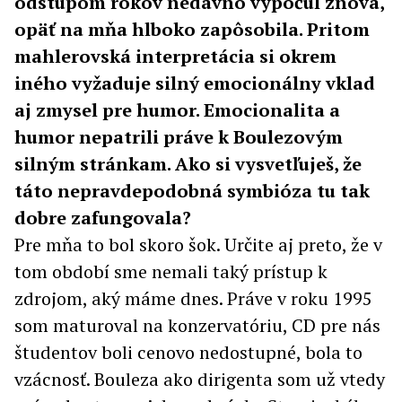
odstupom rokov nedávno vypočul znova,
opäť na mňa hlboko zapôsobila. Pritom
mahlerovská interpretácia si okrem
iného vyžaduje silný emocionálny vklad
aj zmysel pre humor. Emocionalita a
humor nepatrili práve k Boulezovým
silným stránkam. Ako si vysvetľuješ, že
táto nepravdepodobná symbióza tu tak
dobre zafungovala?
Pre mňa to bol skoro šok. Určite aj preto, že v
tom období sme nemali taký prístup k
zdrojom, aký máme dnes. Práve v roku 1995
som maturoval na konzervatóriu, CD pre nás
študentov boli cenovo nedostupné, bola to
vzácnosť. Bouleza ako dirigenta som už vtedy