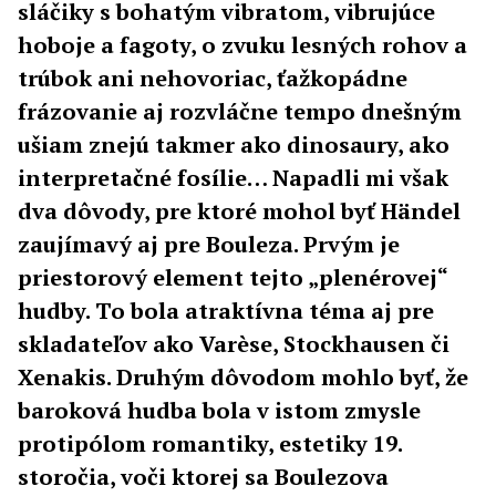
sláčiky s bohatým vibratom, vibrujúce
hoboje a fagoty, o zvuku lesných rohov a
trúbok ani nehovoriac, ťažkopádne
frázovanie aj rozvláčne tempo dnešným
ušiam znejú takmer ako dinosaury, ako
interpretačné fosílie… Napadli mi však
dva dôvody, pre ktoré mohol byť Händel
zaujímavý aj pre Bouleza. Prvým je
priestorový element tejto „plenérovej“
hudby. To bola atraktívna téma aj pre
skladateľov ako Varèse, Stockhausen či
Xenakis. Druhým dôvodom mohlo byť, že
baroková hudba bola v istom zmysle
protipólom romantiky, estetiky 19.
storočia, voči ktorej sa Boulezova