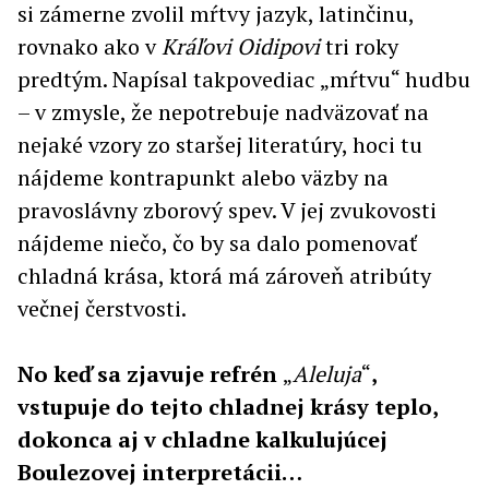
si zámerne zvolil mŕtvy jazyk, latinčinu,
rovnako ako v
Kráľovi Oidipovi
tri roky
predtým. Napísal takpovediac „mŕtvu“ hudbu
– v zmysle, že nepotrebuje nadväzovať na
nejaké vzory zo staršej literatúry, hoci tu
nájdeme kontrapunkt alebo väzby na
pravoslávny zborový spev. V jej zvukovosti
nájdeme niečo, čo by sa dalo pomenovať
chladná krása, ktorá má zároveň atribúty
večnej čerstvosti.
No keď sa zjavuje refrén
„
Aleluja
“
,
vstupuje do tejto chladnej krásy teplo,
dokonca aj v chladne kalkulujúcej
Boulezovej interpretácii…