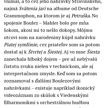
vnímal, a to cez jeho nahrávky Stravinského,
najmä
Svätenia jari
na albume od Deutsche
Grammophon, na ktorom je aj
Petruška
. No
spojenie Boulez – Mahler bolo pre mňa
šokom, akosi mi to nešlo dokopy. Môjmu
otcovi som na narodeniny kúpil nahrávku
Piatej symfónie
, cez priateľov som sa potom
dostal aj k
Štvrtej
a
Šiestej
. Aj vo mne
Šiesta
zanechala hlboký dojem – pre až nebývalú
čistotu zvuku nielen v technickom, ale aj
interpretačnom zmysle. Keď som sa potom
zoznamoval s ďalšími Boulezovými
nahrávkami – existuje napríklad ikonický
videozáznam zo skúšok s Viedenskými
filharmonikmi s orchestrálnou hudbou