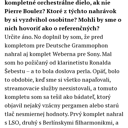
kompletné orchestrálne dielo, ak nie
Pierre Boulez? Ktoré z týchto nahrávok
by si vyzdvihol osobitne? Mohli by sme o
nich hovoriť ako o referenčných?
Určite áno. No doplnil by som, že pred
kompletom pre Deutsche Grammophon
nahral aj komplet Weberna pre Sony. Mal
som ho požičaný od klarinetistu Ronalda
Šebestu – a to bola doslova perla. Opäť, bolo
to obdobie, keď sme si všetko napaľovali,
streamovacie služby neexistovali, a tomuto
kompletu som sa tešil ako bádateľ, ktorý
objavil nejaký vzácny pergamen alebo starú
tlač nesmiernej hodnoty. Prvý komplet nahral
s LSO, druhý s Berlínskymi filharmonikmi, a