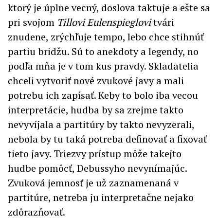
ktorý je úplne vecný, doslova taktuje a ešte sa
pri svojom
Tillovi Eulenspieglovi
tvári
znudene, zrýchľuje tempo, lebo chce stihnúť
partiu bridžu. Sú to anekdoty a legendy, no
podľa mňa je v tom kus pravdy. Skladatelia
chceli vytvoriť nové zvukové javy a mali
potrebu ich zapísať. Keby to bolo iba vecou
interpretácie, hudba by sa zrejme takto
nevyvíjala a partitúry by takto nevyzerali,
nebola by tu taká potreba definovať a fixovať
tieto javy. Triezvy prístup môže takejto
hudbe pomôcť, Debussyho nevynímajúc.
Zvuková jemnosť je už zaznamenaná v
partitúre, netreba ju interpretačne nejako
zdôrazňovať.