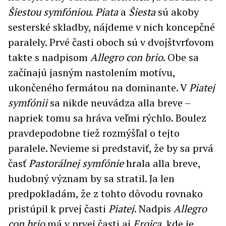
Šiestou symfóniou
.
Piata
a
Šiesta
sú akoby
sesterské skladby, nájdeme v nich koncepčné
paralely. Prvé časti oboch sú v dvojštvrťovom
takte s nadpisom
Allegro con brio
. Obe sa
začínajú jasným nastolením motívu,
ukončeného fermátou na dominante. V
Piatej
symfónii
sa nikde neuvádza alla breve –
napriek tomu sa hráva veľmi rýchlo. Boulez
pravdepodobne tiež rozmýšľal o tejto
paralele. Nevieme si predstaviť, že by sa prvá
časť
Pastorálnej symfónie
hrala alla breve,
hudobný význam by sa stratil. Ja len
predpokladám, že z tohto dôvodu rovnako
pristúpil k prvej časti
Piatej
. Nadpis
Allegro
con brio
má v prvej časti aj
Eroica
, kde je