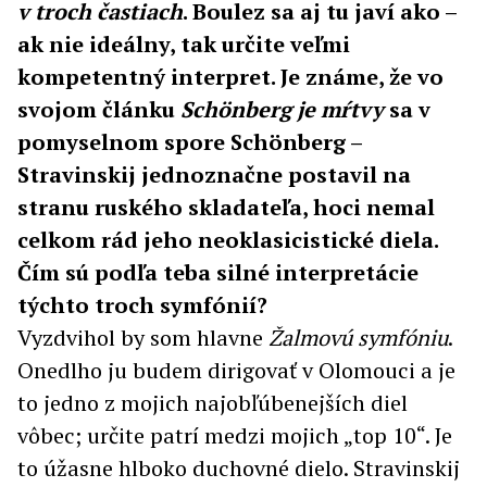
v troch častiach
. Boulez sa aj tu javí ako –
ak nie ideálny, tak určite veľmi
kompetentný interpret. Je známe, že vo
svojom článku
Schönberg je mŕtvy
sa v
pomyselnom spore Schönberg –
Stravinskij jednoznačne postavil na
stranu ruského skladateľa, hoci nemal
celkom rád jeho neoklasicistické diela.
Čím sú podľa teba silné interpretácie
týchto troch symfónií?
Vyzdvihol by som hlavne
Žalmovú symfóniu
.
Onedlho ju budem dirigovať v Olomouci a je
to jedno z mojich najobľúbenejších diel
vôbec; určite patrí medzi mojich „top 10“. Je
to úžasne hlboko duchovné dielo. Stravinskij