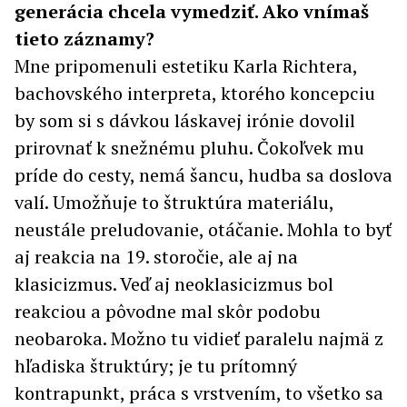
generácia chcela vymedziť. Ako vnímaš
tieto záznamy?
Mne pripomenuli estetiku Karla Richtera,
bachovského interpreta, ktorého koncepciu
by som si s dávkou láskavej irónie dovolil
prirovnať k snežnému pluhu. Čokoľvek mu
príde do cesty, nemá šancu, hudba sa doslova
valí. Umožňuje to štruktúra materiálu,
neustále preludovanie, otáčanie. Mohla to byť
aj reakcia na 19. storočie, ale aj na
klasicizmus. Veď aj neoklasicizmus bol
reakciou a pôvodne mal skôr podobu
neobaroka. Možno tu vidieť paralelu najmä z
hľadiska štruktúry; je tu prítomný
kontrapunkt, práca s vrstvením, to všetko sa