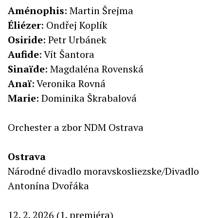
Aménophis
: Martin Šrejma
Éliézer
: Ondřej Koplík
Osiride
: Petr Urbánek
Aufide
: Vít Šantora
Sinaïde
: Magdaléna Rovenská
Anaï
: Veronika Rovná
Marie
: Dominika Škrabalová
Orchester a zbor NDM Ostrava
Ostrava
Národné divadlo moravskosliezske/Divadlo
Antonína Dvořáka
12. 2. 2026 (1. premiéra)