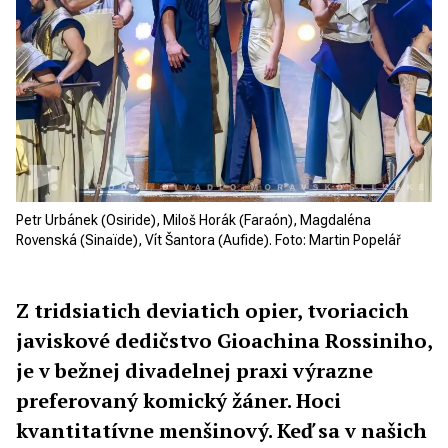
Petr Urbánek (Osiride), Miloš Horák (Faraón), Magdaléna
Rovenská (Sinaïde), Vít Šantora (Aufide). Foto: Martin Popelář
Z tridsiatich deviatich opier, tvoriacich
javiskové dedičstvo Gioachina Rossiniho,
je v bežnej divadelnej praxi výrazne
preferovaný komický žáner. Hoci
kvantitatívne menšinový. Keď sa v našich