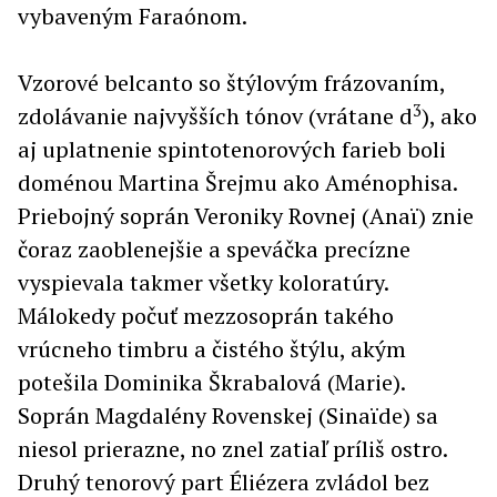
vybaveným Faraónom.
Vzorové belcanto so štýlovým frázovaním,
3
zdolávanie najvyšších tónov (vrátane d
), ako
aj uplatnenie spintotenorových farieb boli
doménou Martina Šrejmu ako Aménophisa.
Priebojný soprán Veroniky Rovnej (Anaï) znie
čoraz zaoblenejšie a speváčka precízne
vyspievala takmer všetky koloratúry.
Málokedy počuť mezzosoprán takého
vrúcneho timbru a čistého štýlu, akým
potešila Dominika Škrabalová (Marie).
Soprán Magdalény Rovenskej (Sinaïde) sa
niesol prierazne, no znel zatiaľ príliš ostro.
Druhý tenorový part Éliézera zvládol bez