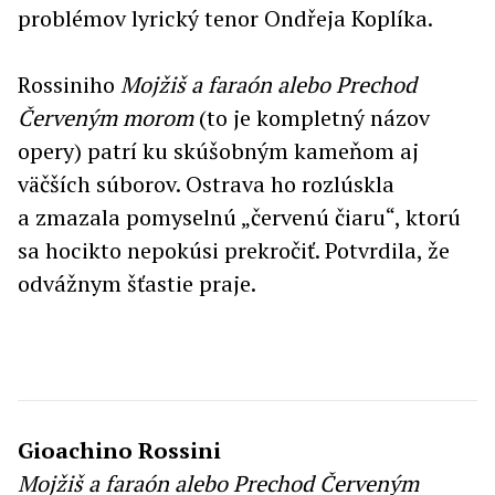
problémov lyrický tenor Ondřeja Koplíka.
Rossiniho
Mojžiš a faraón alebo Prechod
Červeným
morom
(to je kompletný názov
opery) patrí ku skúšobným kameňom aj
väčších súborov. Ostrava ho rozlúskla
a zmazala pomyselnú „červenú čiaru“, ktorú
sa hocikto nepokúsi prekročiť. Potvrdila, že
odvážnym šťastie praje.
Gioachino Rossini
Mojžiš a faraón alebo Prechod Červeným