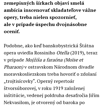
zemepisných šírkach objaví smelá
ambícia inscenovať skladateľove vážne
opery, treba nielen spozornieť,
ale v prípade úspechu dvojnásobne
oceniť.
Podobne, ako keď banskobystrická Štátna
opera uviedla Rossiniho
Otella
(2019), teraz
v prípade
Mojžiša
a faraóna (Moïse et
Pharaon)
v ostravskom Národnom divadle
moravskosliezskom treba hovoriť o zdolaní
„trojtisícovky“. Operný repertoár
štvorsúborovej, v roku 1919 založenej
inštitúcie, vedenej poldruha desaťročia Jiřím
Nekvasilom, je otvorený od baroka po