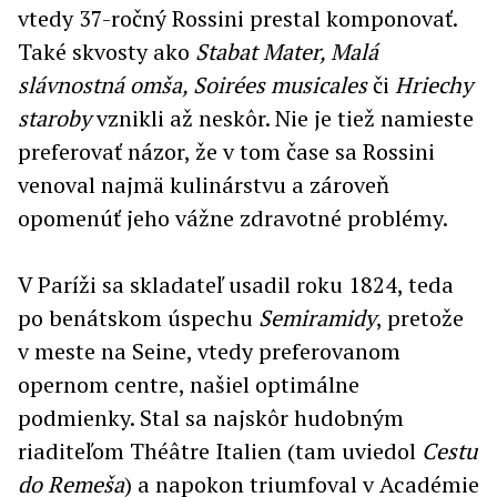
vtedy 37-ročný Rossini prestal komponovať.
Také skvosty ako
Stabat
Mater, Malá
slávnostná omša, Soirées musicales
či
Hriechy
staroby
vznikli až neskôr. Nie je tiež namieste
preferovať názor, že v tom čase sa Rossini
venoval najmä kulinárstvu a zároveň
opomenúť jeho vážne zdravotné problémy.
V Paríži sa skladateľ usadil roku 1824, teda
po benátskom úspechu
Semiramidy
, pretože
v meste na Seine, vtedy preferovanom
opernom centre, našiel optimálne
podmienky. Stal sa najskôr hudobným
riaditeľom Théâtre Italien (tam uviedol
Cestu
do
Remeša
) a napokon triumfoval v Académie