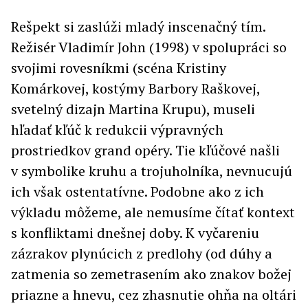
Rešpekt si zaslúži mladý inscenačný tím.
Režisér Vladimír John (1998) v spolupráci so
svojimi rovesníkmi (scéna Kristiny
Komárkovej, kostýmy Barbory Raškovej,
svetelný dizajn Martina Krupu), museli
hľadať kľúč k redukcii výpravných
prostriedkov grand opéry. Tie kľúčové našli
v symbolike kruhu a trojuholníka, nevnucujú
ich však ostentatívne. Podobne ako z ich
výkladu môžeme, ale nemusíme čítať kontext
s konfliktami dnešnej doby. K vyčareniu
zázrakov plynúcich z predlohy (od dúhy a
zatmenia so zemetrasením ako znakov božej
priazne a hnevu, cez zhasnutie ohňa na oltári