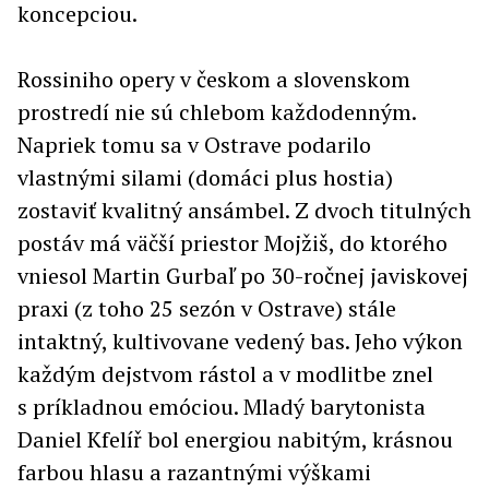
koncepciou.
Rossiniho opery v českom a slovenskom
prostredí nie sú chlebom každodenným.
Napriek tomu sa v Ostrave podarilo
vlastnými silami (domáci plus hostia)
zostaviť kvalitný ansámbel. Z dvoch titulných
postáv má väčší priestor Mojžiš, do ktorého
vniesol Martin Gurbaľ po 30-ročnej javiskovej
praxi (z toho 25 sezón v Ostrave) stále
intaktný, kultivovane vedený bas. Jeho výkon
každým dejstvom rástol a v modlitbe znel
s príkladnou emóciou. Mladý barytonista
Daniel Kfelíř bol energiou nabitým, krásnou
farbou hlasu a razantnými výškami