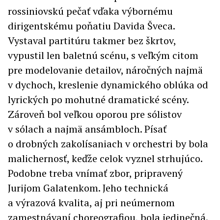
rossiniovskú pečať vďaka výbornému
dirigentskému poňatiu Davida Šveca.
Vystaval partitúru takmer bez škrtov,
vypustil len baletnú scénu, s veľkým citom
pre modelovanie detailov, náročných najmä
v dychoch, kreslenie dynamického oblúka od
lyrických po mohutné dramatické scény.
Zároveň bol veľkou oporou pre sólistov
v sólach a najmä ansámbloch. Písať
o drobných zakolísaniach v orchestri by bola
malichernosť, keďže celok vyznel strhujúco.
Podobne treba vnímať zbor, pripravený
Jurijom Galatenkom. Jeho technická
a výrazová kvalita, aj pri neúmernom
zamestnávaní choreografiou, bola jedinečná.