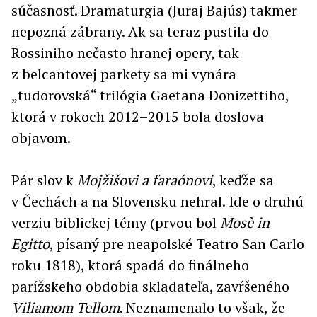
súčasnosť. Dramaturgia (Juraj Bajús) takmer
nepozná zábrany. Ak sa teraz pustila do
Rossiniho nečasto hranej opery, tak
z belcantovej parkety sa mi vynára
„tudorovská“ trilógia Gaetana Donizettiho,
ktorá v rokoch 2012–2015 bola doslova
objavom.
Pár slov k
Mojžišovi a faraónovi
, keďže sa
v Čechách a na Slovensku nehral. Ide o druhú
verziu biblickej témy (prvou bol
Mosè in
Egitto
, písaný pre neapolské Teatro San Carlo
roku 1818), ktorá spadá do finálneho
parížskeho obdobia skladateľa, zavŕšeného
Viliamom
Tellom
. Neznamenalo to však, že