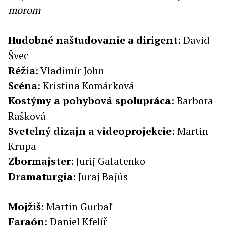
morom
Hudobné naštudovanie a dirigent
: David
Švec
Réžia
: Vladimír John
Scéna
: Kristina Komárková
Kostýmy
a
pohybová
spolupráca
: Barbora
Rašková
Svetelný
dizajn
a
videoprojekcie
: Martin
Krupa
Zbormajster
: Jurij Galatenko
Dramaturgia
: Juraj Bajús
Mojžiš
: Martin Gurbaľ
Faraón
: Daniel Kfelíř