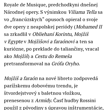
Royale de Musique, predchodkyni dnešnej
Národnej opery. S výnimkou
Viliama Tella
sa
vo „francúzskych“ opusoch opieral o svoje
dve opery z neapolskej periódy (
Mohamed II
sa zrkadlil v
Obliehaní Korintu
,
Mojžiš
v Egypte
v
Mojžišovi a faraónovi
a ten sa
kuriózne, po preklade do taliančiny, vracal
ako
Mojžiš
) a
Cestu do
Remeša
pretransformoval na
Grófa Oryho
.
Mojžiš a faraón
na nové libreto zodpovedá
parížskemu dobovému trendu, je
štvordejstvový s baletnou vložkou,
prenesenou z
Armidy
. Časť hudby Rossini
použil z pôvodiny s úpravou inštrumentácie,