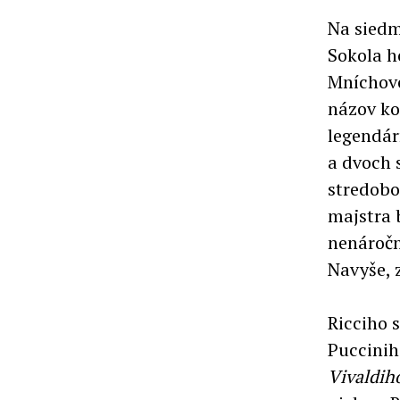
Na siedm
Sokola h
Mníchove
názov ko
legendár
a dvoch 
stredobo
majstra 
nenáročn
Navyše, z
Ricciho 
Puccinih
Vivaldih