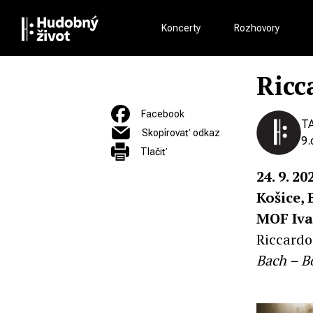
Koncerty
Rozhovory
Ricc
Facebook
T
Skopírovať odkaz
9.
Tlačiť
24. 9. 20
Košice, 
MOF Iva
Riccardo
Bach – B