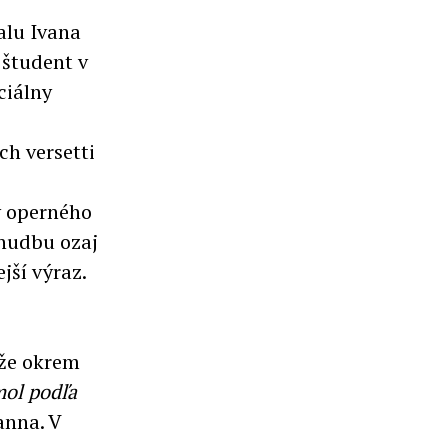
alu Ivana
 študent v
ciálny
ch versetti
y operného
 hudbu ozaj
jší výraz.
iže okrem
ol podľa
nna. V