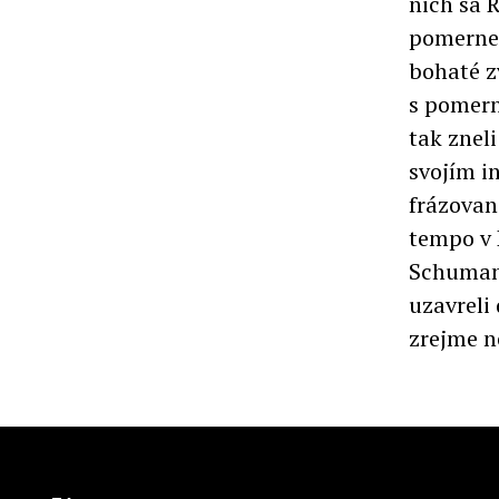
nich sa 
pomerne 
bohaté z
s pomern
tak znel
svojím i
frázovan
tempo v 
Schumann
uzavreli
zrejme ne