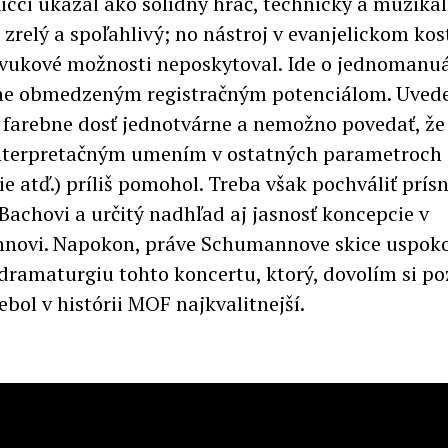
Ricci ukázal ako solídny hráč, technicky a muziká
zrelý a spoľahlivý; no nástroj v evanjelickom kost
vukové možnosti neposkytoval. Ide o jednomanu
e obmedzeným registračným potenciálom. Uvede
i farebne dosť jednotvárne a nemožno povedať, že 
nterpretačným umením v ostatných parametroch 
ie atď.) príliš pomohol. Treba však pochváliť prís
Bachovi a určitý nadhľad aj jasnosť koncepcie v
ovi. Napokon, práve Schumannove skice uspoko
 dramaturgiu tohto koncertu, ktorý, dovolím si p
bol v histórii MOF najkvalitnejší.