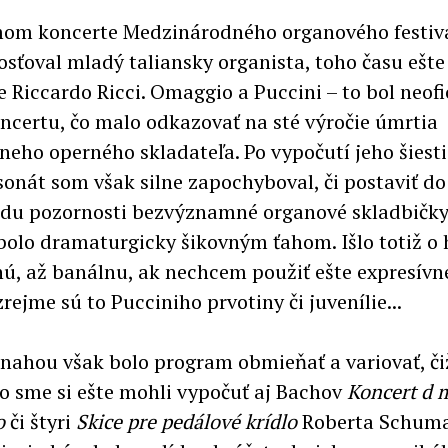
om koncerte Medzinárodného organového festiv
osťoval mladý taliansky organista, toho času ešte
 Riccardo Ricci. Omaggio a Puccini – to bol neofi
ncertu, čo malo odkazovať na sté výročie úmrtia
neho operného skladateľa. Po vypočutí jeho šiesti
sonát som však silne zapochyboval, či postaviť do
du pozornosti bezvýznamné organové skladbičk
bolo dramaturgicky šikovným ťahom. Išlo totiž o
ú, až banálnu, ak nechcem použiť ešte expresívne
rejme sú to Pucciniho prvotiny či juvenílie...
snahou však bolo program obmieňať a variovať, č
o sme si ešte mohli vypočuť aj Bachov
Koncert d m
o
či štyri
Skice pre pedálové krídlo
Roberta Schuma