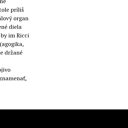
lne
ole príliš
álový organ
né diela
by im Ricci
(agogika,
ne držané
jivo
oznamenať,