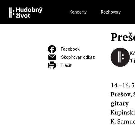
Koncerty
Rozhovory
Preš
Facebook
K
Skopírovať odkaz
1.
Tlačiť
14.–16. 5
Prešov, 
gitary
Kupinski
K. Samue