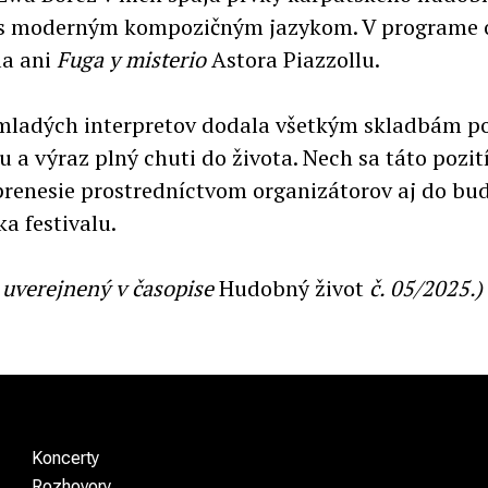
 s moderným kompozičným jazykom. V programe 
la ani
Fuga y misterio
Astora Piazzollu.
mladých interpretov dodala všetkým skladbám p
 a výraz plný chuti do života. Nech sa táto pozit
prenesie prostredníctvom organizátorov aj do b
ka festivalu.
l uverejnený v časopise
Hudobný život
č. 05/2025.)
Koncerty
Rozhovory