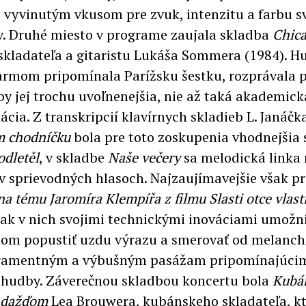
 vyvinutým vkusom pre zvuk, intenzitu a farbu s
v. Druhé miesto v programe zaujala skladba
Chic
skladateľa a gitaristu Lukáša Sommera (1984). H
armom pripomínala Parížsku šestku, rozprávala p
 by jej trochu uvoľnenejšia, nie až taká akademick
ácia. Z transkripcií klavírnych skladieb L. Janáčk
m chodníčku
bola pre toto zoskupenia vhodnejšia
odletěl
, v skladbe
Naše večery
sa melodická linka
 v sprievodných hlasoch. Najzaujímavejšie však p
na tému Jaromíra Klempířa z filmu Slasti otce vlast
ak v nich svojimi technickými inováciami umožni
tom popustiť uzdu výrazu a smerovať od melanch
ramentným a výbušným pasážam pripomínajúcim
 hudby. Záverečnou skladbou koncertu bola
Kubá
s dažďom
Lea Brouwera, kubánskeho skladateľa, kt