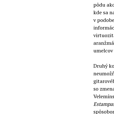
pôdu ak
kde sa n
v podobe
informác
virtuozit
aranžmán
umelcov 
Druhý ko
neumožňu
gitarové
so zmena
Velemíns
Estampa
spôsobom