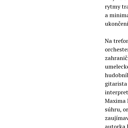
rytmy tr
a minima
ukončen
Na treťo
orcheste
zahranič
umelecke
hudobník
gitarist
interpre
Maxima D
súhru, o
zaujíma
autorka 