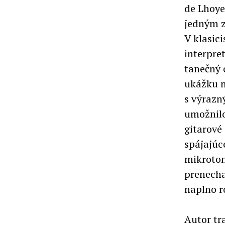
de Lhoye
jedným z
V klasic
interpret
tanečný 
ukážku m
s výraz
umožnilo
gitarové
spájajúc
mikroton
prenecha
naplno r
Autor tr