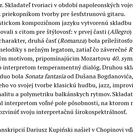
r. Skladateľ tvoriaci v období napoleonských voje
 priekopníkom tvorby pre šesťstrunovú gitaru.
istickom kompozičnom jazyku vytvorenú skladbu
ovali s citom pre štýlovosť: v prvej časti (
Allegro
)
charakter, druhá časť (
Romanza
) bola príležitosť
elodiky s nežným legatom, zatiaľ čo záverečné
R
ným motívom, pripomínajúcim Mozartovu
40. sym
 interpretom temperamentný dialóg. Druhou skl
 duo bola
Sonata fantasia
od Dušana Bogdanovića
eho vo svojej tvorbe klasickú hudbu, jazz, improv
alitu a polymetriku balkánskych rytmov. Skladat
l interpretom voľné pole pôsobnosti, na ktorom 
ozvinúť svoju interpretačnú širokospektrálnosť.
anskripcií Dariusz Kupiński našiel v Chopinovi vď