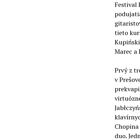
Festival
podujati
gitarist
tieto ku
Kupiński
Marec a 
Prvý z t
v Prešov
prekvapi
virtuózn
Jabłczyń
klavírny
Chopina 
duo. Jed