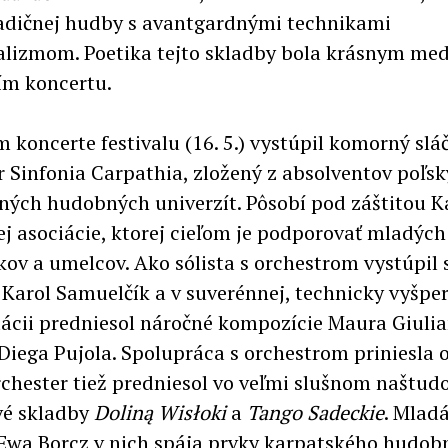
adičnej hudby s avantgardnými technikami
lizmom. Poetika tejto skladby bola krásnym me
ím koncertu.
m koncerte festivalu (16. 5.) vystúpil komorný slá
r Sinfonia Carpathia, zložený z absolventov poľsk
ných hudobných univerzít. Pôsobí pod záštitou K
j asociácie, ktorej cieľom je podporovať mladých
ov a umelcov. Ako sólista s orchestrom vystúpil 
a Karol Samuelčík a v suverénnej, technicky vyšpe
tácii predniesol náročné kompozície Maura Giulia
iega Pujola. Spolupráca s orchestrom priniesla
rchester tiež predniesol vo veľmi slušnom naštud
vé skladby
Doliną Wisłoki
a
Tango Sadeckie
. Mlad
Ewa Borcz v nich spája prvky karpatského hudob