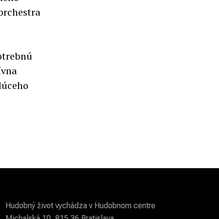
orchestra
otrebnú
ívna
udúceho
Hudobný život vychádza v Hudobnom centre
Michalská 10, 815 36 Bratislava