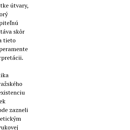
tke útvary,
orý
piteľnú
stáva skôr
a tieto
mperamente
rpretácii.
tika
Pražského
existenciu
rek
ode zazneli
oetickým
vukovej