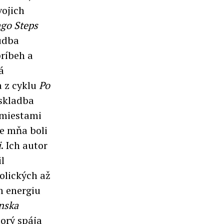
vojich
ago
Steps
udba
ríbeh a
á
a z cyklu
Po
 skladba
 miestami
re mňa boli
i
. Ich autor
l
olických až
 energiu
nska
orý spája