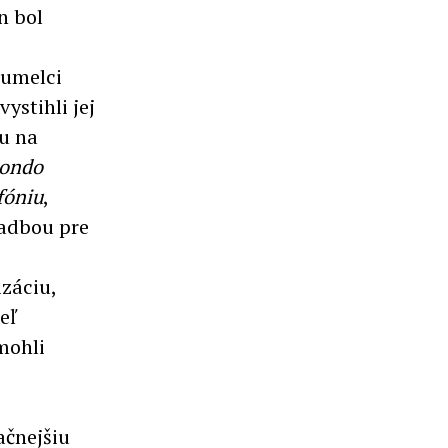
n bol
 umelci
 vystihli jej
ou na
ondo
fóniu
,
adbou pre
,
izáciu,
eľ
mohli
ačnejšiu