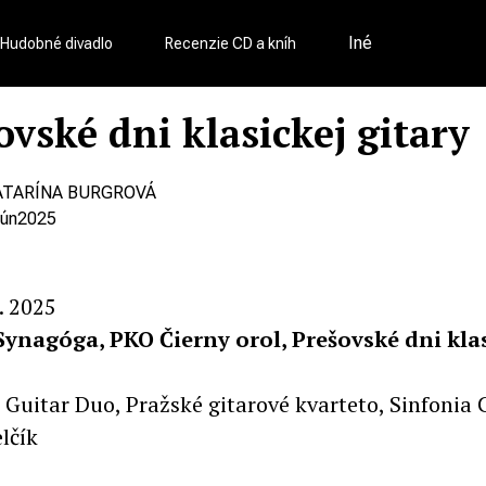
Iné
Hudobné divadlo
Recenzie CD a kníh
ovské dni klasickej gitary
ATARÍNA BURGROVÁ
jún
2025
. 2025
Synagóga, PKO Čierny orol, Prešovské dni kla
 Guitar Duo, Pražské gitarové kvarteto, Sinfonia 
lčík