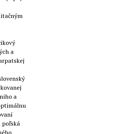
ditačným
čikový
ých a
arpatskej
slovenský
rkovanej
niho a
 optimálnu
ovaní
á poľská
ného