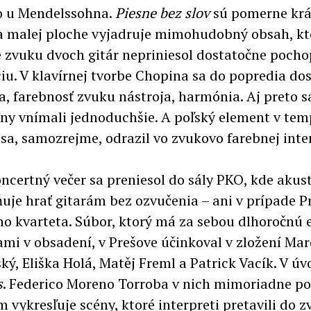
o u Mendelssohna.
Piesne bez slov
sú pomerne krá
a malej ploche vyjadruje mimohudobný obsah, kt
 zvuku dvoch gitár nepriniesol dostatočne pocho
iu. V klavírnej tvorbe Chopina sa do popredia do
a, farebnosť zvuku nástroja, harmónia. Aj preto s
y vnímali jednoduchšie. A poľský element v te
sa, samozrejme, odrazil vo zvukovo farebnej inte
ncertný večer sa preniesol do sály PKO, kde akus
je hrať gitarám bez ozvučenia – ani v prípade 
ho kvarteta. Súbor, ktorý má za sebou dlhoročnú 
mi v obsadení, v Prešove účinkoval v zložení Ma
ký, Eliška Holá, Matěj Freml a Patrick Vacík. V úv
s
. Federico Moreno Torroba v nich mimoriadne p
 vykresľuje scény, ktoré interpreti pretavili do z