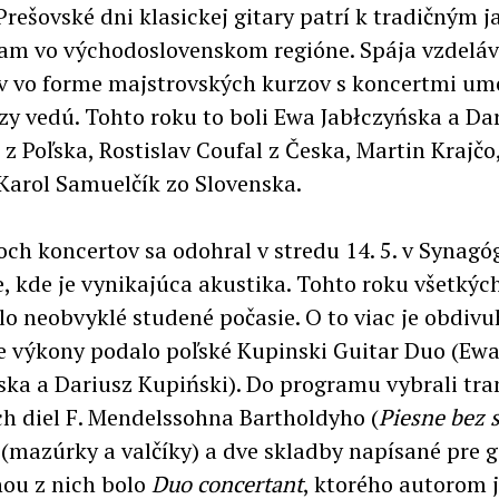
 Prešovské dni klasickej gitary patrí k tradičným 
am vo východoslovenskom regióne. Spája vzdeláv
ov vo forme majstrovských kurzov s koncertmi ume
rzy vedú. Tohto roku to boli Ewa Jabłczyńska a Da
 z Poľska, Rostislav Coufal z Česka, Martin Krajč
Karol Samuelčík zo Slovenska.
roch koncertov sa odohral v stredu 14. 5. v Synagó
e, kde je vynikajúca akustika. Tohto roku všetkýc
lo neobvyklé studené počasie. O to viac je obdiv
e výkony podalo poľské Kupinski Guitar Duo (Ew
ska a Dariusz Kupiński). Do programu vybrali tra
ch diel F. Mendelssohna Bartholdyho (
Piesne bez 
(mazúrky a valčíky) a dve skladby napísané pre g
nou z nich bolo
Duo concertant
, ktorého autorom 