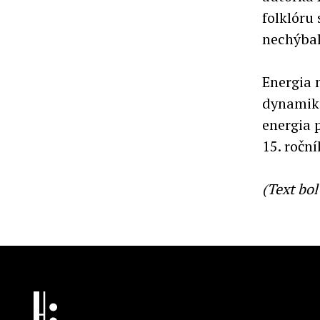
folklóru
nechýba
Energia 
dynamiku
energia 
15. roční
(Text bo