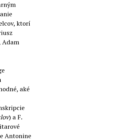
jarným
anie
lcov, ktorí
riusz
o, Adam
ge
h
uhodné, aké
a
nskripcie
slov
) a F.
itarové
je Antonine