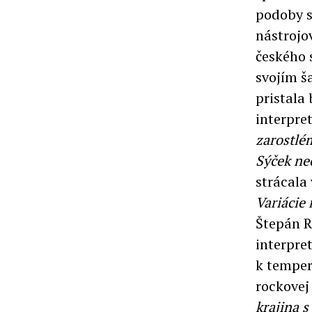
podoby s
nástrojo
českého 
svojím š
pristala
interpret
zarostlé
Sýček ne
strácala
Variácie 
Štepán R
interpre
k tempe
rockovej
krajina 