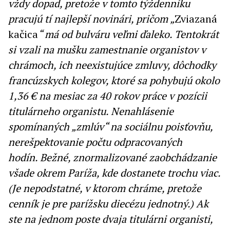
vždy dopad, pretože v tomto týždenníku
pracujú tí najlepší novinári, pričom „
Zviazaná
kačica
“ má od bulváru veľmi ďaleko. Tentokrát
si vzali na mušku zamestnanie organistov v
chrámoch, ich neexistujúce zmluvy, dôchodky
francúzskych kolegov, ktoré sa pohybujú okolo
1,36 € na mesiac za 40 rokov práce v pozícii
titulárneho organistu. Nenahlásenie
spomínaných „zmlúv“ na sociálnu poisťovňu,
nerešpektovanie počtu odpracovaných
hodín. Bežné, znormalizované zaobchádzanie
všade okrem Paríža, kde dostanete trochu viac.
(Je nepodstatné, v ktorom chráme, pretože
cenník je pre parížsku diecézu jednotný.) Ak
ste na jednom poste dvaja titulárni organisti,