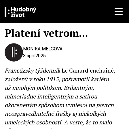
Platení vetrom...
MONIKA MELCOVÁ
3.
apríl
2025
Francúzsky týždenník
Le Canard enchaîné
,
založený v roku 1915, pošramotil kariéru
už mnohým politikom. Brilantným,
mimoriadne inteligentným a satirou
okoreneným spôsobom vyniesol na povrch
neospravedlniteľné frašky aj niekoľkých
umeleckých osobností. A verte, že to malo