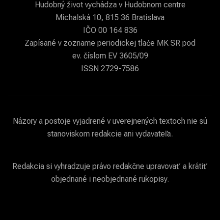
Hudobný život vychádza v Hudobnom centre
Michalská 10, 815 36 Bratislava
IČO 00 164 836
Zapísané v zozname periodickej tlače MK SR pod
ev. číslom EV 3605/09
ISSN 2729-7586
Názory a postoje vyjadrené v uverejnených textoch nie sú
stanoviskom redakcie ani vydavateľa.
Redakcia si vyhradzuje právo redakčne upravovať a krátiť
objednané i neobjednané rukopisy.