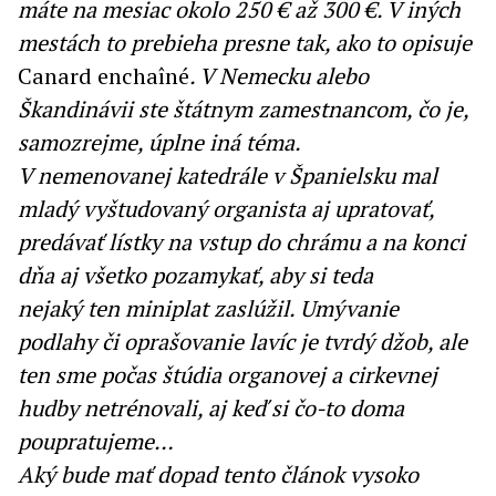
máte na mesiac okolo 250 € až 300 €. V iných
mestách to prebieha presne tak, ako to opisuje
Canard enchaîné
. V Nemecku alebo
Škandinávii ste štátnym zamestnancom, čo je,
samozrejme, úplne iná téma.
V nemenovanej katedrále v Španielsku mal
mladý vyštudovaný organista aj upratovať,
predávať lístky na vstup do chrámu a na konci
dňa aj všetko pozamykať, aby si teda
nejaký ten miniplat zaslúžil. Umývanie
podlahy či oprašovanie lavíc je tvrdý džob, ale
ten sme počas štúdia organovej a cirkevnej
hudby netrénovali, aj keď si čo-to doma
poupratujeme…
Aký bude mať dopad tento článok vysoko