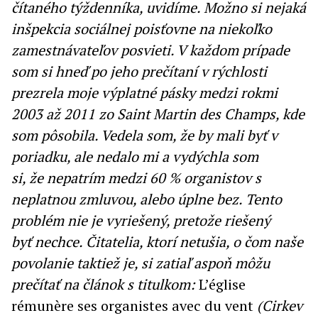
čítaného týždenníka, uvidíme. Možno si nejaká
inšpekcia sociálnej poisťovne na niekoľko
zamestnávateľov posvieti. V každom prípade
som si hneď po jeho prečítaní v rýchlosti
prezrela moje výplatné pásky medzi rokmi
2003 až 2011 zo Saint Martin des Champs, kde
som pôsobila. Vedela som, že by mali byť v
poriadku, ale nedalo mi a vydýchla som
si, že nepatrím medzi 60 % organistov s
neplatnou zmluvou, alebo úplne bez. Tento
problém nie je vyriešený, pretože riešený
byť nechce. Čitatelia, ktorí netušia, o čom naše
povolanie taktiež je, si zatiaľ aspoň môžu
prečítať na článok s titulkom:
L’église
rémunère ses organistes avec du vent
(Cirkev