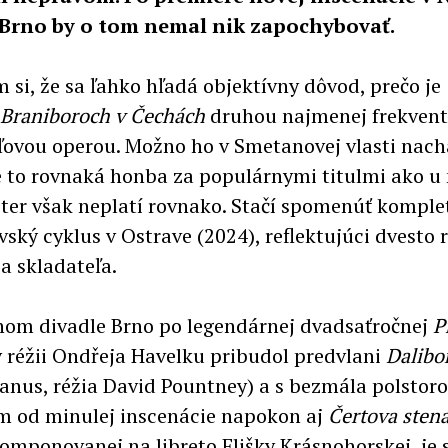
 Brno by o tom nemal nik zapochybovať.
 si, že sa ľahko hľadá objektívny dôvod, prečo je
Braniboroch
v Čechách
druhou najmenej frekven
ľovou operou. Možno ho v Smetanovej vlasti nach
 to rovnaká honba za populárnymi titulmi ako u 
ter však neplatí rovnako. Stačí spomenúť komple
ský cyklus v Ostrave (2024), reflektujúci dvesto 
a skladateľa.
om divadle Brno po legendárnej dvadsaťročnej
P
 réžii Ondřeja Havelku pribudol predvlani
Dalibo
nus, réžia David Pountney) a s bezmála polsto
 od minulej inscenácie napokon aj
Čertova sten
komponovanej na libreto Elišky Krásnohorskej, je 