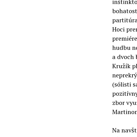
inštinkt
bohatost
partitúr
Hoci pre
premiér
hudbu nov
a dvoch 
Kružík p
neprekrý
(sólisti
pozitívn
zbor vyu
Martino
Na navšt