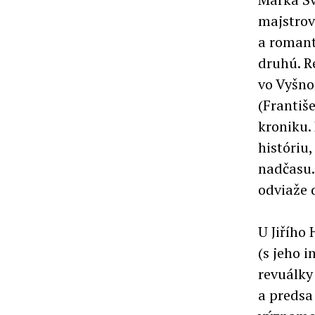
majstrov
a romant
druhú. Re
vo Vyšno
(Františ
kroniku. 
históriu
nadčasu.
odviaže 
U Jiřího
(s jeho 
revuálky
a predsa