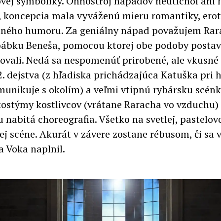
ej symboliky. Ohňostroj nápadov neutíchol ani 
 koncepcia mala vyváženú mieru romantiky, erot
lného humoru. Za geniálny nápad považujem Ra
ábku Beneša, pomocou ktorej obe podoby posta
vali. Nedá sa nespomenúť prirobené, ale vkusné
2. dejstva (z hľadiska prichádzajúca Katuška pri 
munikuje s okolím) a veľmi vtipnú rybársku scén
kostýmy kostlivcov (vrátane Raracha vo vzduchu)
u nabitá choreografia. Všetko na svetlej, pastelov
ej scéne. Akurát v závere zostane rébusom, či sa 
a Voka naplnil.