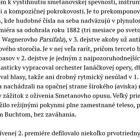
om k vystihnutiu smetanovskej spevnosti, inštru
i a kompozičnej pokrokovosti. Je to prekompono
a, kde hudobné čísla na seba nadväzujú v plynulo
miéra sa odohrala roku 1882 (tri mesiace po svet
e Wagnerovho
Parsifala
), v 3. dejstve akoby už ant
ého storočia. Je v nej veľa rarít, pričom terceto
basov v 2. dejstve je jedným z najpozoruhodnejšíc
lasticky vypracoval orchester Janáčkovej opery, d
val hlasy, takže ani drobný rytmický nesúlad v 1.
 sa nachádzali na opačnej strane širokého javiska)
y zážitok z oživenia Smetanovho opusu. Veľký prie
žilo režijnými pokynmi plne zamestnané teleso, 
m Buchtom, bez zaváhania.
ívenej 2. premiére defilovalo niekoľko prvotriedn