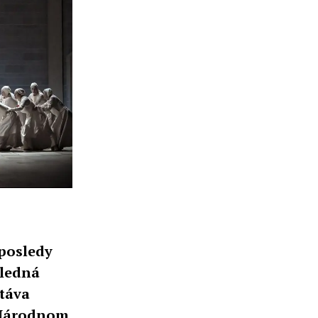
posledy
sledná
táva
v Národnom