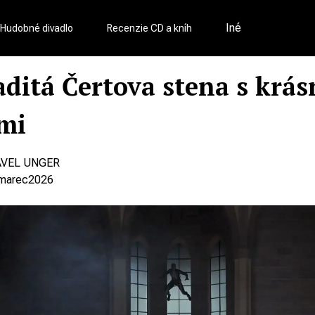
Iné
Hudobné divadlo
Recenzie CD a kníh
ditá Čertova stena s krá
mi
AVEL UNGER
marec
2026