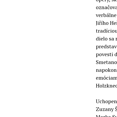
označova
verbálne
Jiřího H
tradício
dielo sa
predstav
povesti 
Smetanov
napokon 
emóciami
Holzknec
Uchopeni
Zuzany Š
Marka Sv