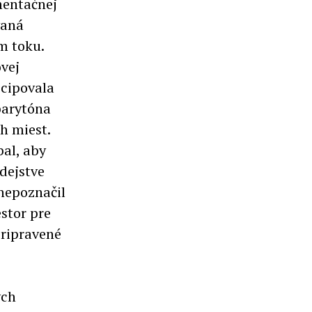
mentačnej
vaná
m toku.
ovej
icipovala
 barytóna
h miest.
bal, aby
 dejstve
 nepoznačil
stor pre
pripravené
ych