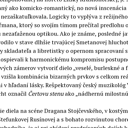
ný ako komicko-romantický, no nová inscenácia
 nezaškatuľkovala. Logicky to vyplýva z režijnéh
eřmana, ktorý so svojím tímom prečítal predlohu o
u nezaťaženou optikou. Ako je známe, posledné ja
 rodilo v stave dlhšie trvajúcej Smetanovej hlucho
y skladateľa a libretistky o opernom spracovaní 
dospievali k harmonickému kompromisu postupn
ých zámerov vytvoriť dielo „veselé, burleskné a f
vzišla kombinácia bizarných prvkov s celkom re
 v hľadaní lásky. Rešpektovaný český muzikológ 
ht označil
Čertovu stenu
ako „nádhernú milostnú
e diela na scéne Dragana Stojčevského, v kostý
tefunkovej Rusínovej a s bohato rozvinutou chor
obodníka, je aj pri obídení predpísaných dejísk 