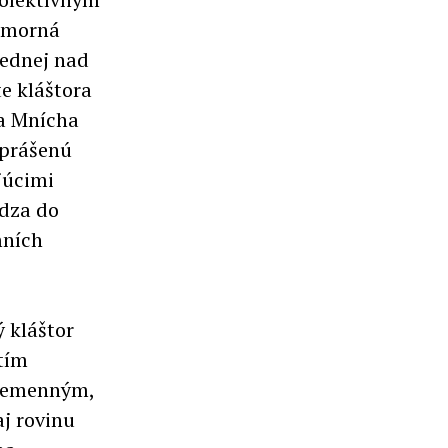
humorná
jednej nad
te kláštora
a Mnícha
aprášenú
ujúcimi
ádza do
mních
ý kláštor
itím
 nemenným,
j rovinu