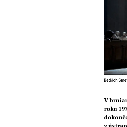
Bedřich Smet
V brnia
roku 197
dokonče
v ústra