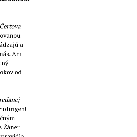
Čertova
tovanou
ádzajú a
nás. Ani
tný
rokov od
redanej
r
(dirigent
ročným
a
. Žáner
spravidla