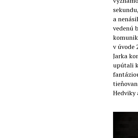
významov
sekundu,
a nenási
vedenú b
komuniko
v úvode 
Jarka ko
upútali 
fantázio
tieňovan
Hedviky 