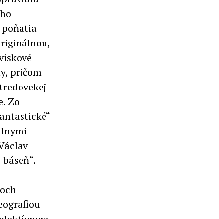
 ho
o poňatia
riginálnou,
viskové
ty, pričom
stredovekej
e. Zo
antastické“
álnymi
Václav
 báseň“.
moch
eografiou
kolektívnym