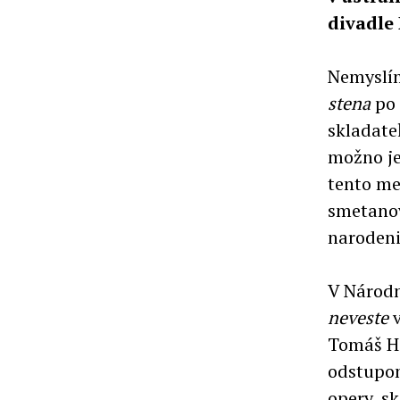
divadle
Nemyslím
stena
po
skladate
možno je
tento me
smetanov
narodeni
V Národn
neveste
v
Tomáš Ha
odstupom
opery, s