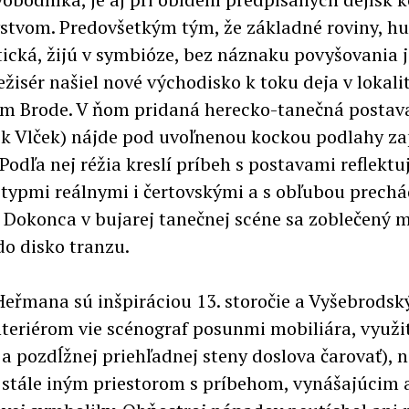
stvom. Predovšetkým tým, že základné roviny, 
ická, žijú v symbióze, bez náznaku povyšovania 
žisér našiel nové východisko k toku deja v lokali
m Brode. V ňom pridaná herecko-tanečná postav
ek Vlček) nájde pod uvoľnenou kockou podlahy z
Podľa nej réžia kreslí príbeh s postavami reflekt
, typmi reálnymi i čertovskými a s obľubou prech
 Dokonca v bujarej tanečnej scéne sa zoblečený 
do disko tranzu.
 Heřmana sú inšpiráciou 13. storočie a Vyšebrodsk
interiérom vie scénograf posunmi mobiliára, využ
 a pozdĺžnej priehľadnej steny doslova čarovať),
 stále iným priestorom s príbehom, vynášajúcim a