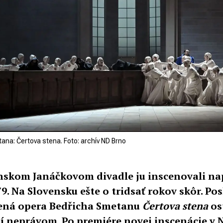
ana: Čertova stena. Foto: archív ND Brno
nskom Janáčkovom divadle ju inscenovali na
9. Na Slovensku ešte o tridsať rokov skôr. Po
ná opera Bedřicha Smetanu
Čertova stena
os
ní neprávom. Po premiére novej inscenácie 