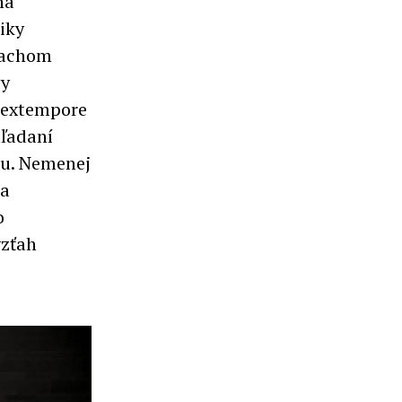
na
iky
rachom
vy
 extempore
hľadaní
ku. Nemenej
 a
o
vzťah