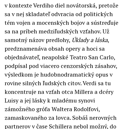
v kontexte Verdiho diel novátorská, pretože
sa v nej skladateľ odvracia od politických
tém vojen a mocenských bojov a sústreďuje
sa na príbeh medziľudských vzťahov. Už
samotný názov predlohy,
Úklady a láska
,
predznamenáva obsah opery a hoci sa
objednávateľ, neapolské Teatro San Carlo,
podpísal pod viacero cenzorských zásahov,
výsledkom je hudobnodramatický opus v
rovine silných ľudských citov. Verdi sa tu
koncentruje na vzťah otca Millera a dcéry
Luisy a jej lásky k mladému synovi
zámožného grófa Waltera Rodolfovi,
zamaskovaného za lovca. Sobáš nerovných
partnerov v čase Schillera nebol možný, do