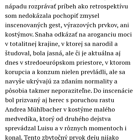
nápadu rozprávať príbeh ako retrospektívu
som nedokázala pochopiť zmysel
inscenovaných gest, výrazových prvkov, ani
kostýmov. Snaha odkázať na aroganciu moci
v totalitnej krajine, v ktorej sa narodil a
študoval, bola jasná, ale či je aktuálna aj
dnes v stredoeurópskom priestore, v ktorom
korupcia a konzum nielen prevládli, ale sa
navyše ukrývajú za zdaním normality a
pôsobia takmer neporaziteľne. Do inscenácie
bol prizvaný aj herec s poruchou rastu
Andrea Mühlbacher v kostýme malého
medvedíka, ktorý od druhého dejstva
sprevádzal Luisu a v rôznych momentoch i
konal. Tento zbytočný prvok deju nijako