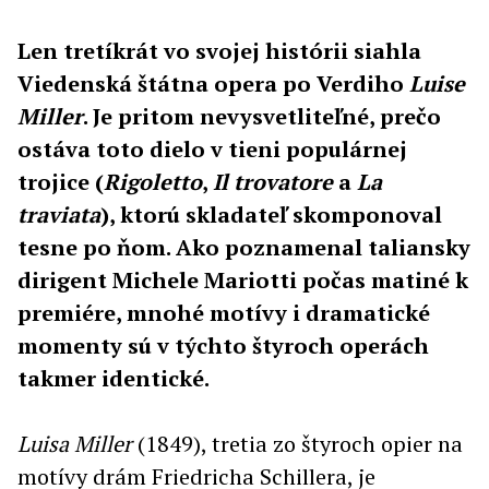
Len tretíkrát vo svojej histórii siahla
Viedenská štátna opera po Verdiho
Luise
Miller
. Je pritom nevysvetliteľné, prečo
ostáva toto dielo v tieni populárnej
trojice (
Rigoletto
,
Il trovatore
a
La
traviata
), ktorú skladateľ skomponoval
tesne po ňom. Ako poznamenal taliansky
dirigent Michele Mariotti počas matiné k
premiére, mnohé motívy i dramatické
momenty sú v týchto štyroch operách
takmer identické.
Luisa Miller
(1849), tretia zo štyroch opier na
motívy drám Friedricha Schillera, je