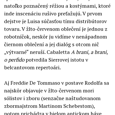
natoľko poznačený réžiou a kostýmami, ktoré
inde inscenáciu rušivo preťažujú. V prvom
dejstve je Luisa súčasťou tímu distribútorov
tovaru. V žlto-červenom oblečení je jednou z
robotníčok, neskôr ju vidíme v nenápadnom
čiernom oblečení a jej dialóg s otcom nič
„výtvarné“ neruší. Cabaletta
A brani, a brani,
o perfido
potvrdila Sierrovej istotu v
belcantovom repertoári.
Aj Freddie De Tommaso v postave Rodolfa sa
najskôr objavuje v žlto-červenom mori
sólistov i zboru (senzačne naštudovanom
zbormajstrom Martinom Schebestom),
potom prichádza v bielom antickom háve