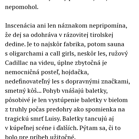
nepomohol.
Inscenácia ani len náznakom nepripomína,
že dej sa odohráva v rázovitej tirolskej
dedine. Je to najskôr fabrika, potom sauna
s oligarchami a call girls, neskôr les, ružový
Cadillac na videu, úplne zbytočná je
nemocničná posteľ, hojdačka,
nedefinovateľný les s dopravnými značkami,
smetný kôš... Pohyb vnášajú baletky,
pôsobivé je len vystúpenie baletky v bielom
z truhly počas predohry ako spomienka na
tragickú smrť Luisy. Baletky tancujú aj
v kúpeľnej scéne i ďalších. Pýtam sa, či to
bolo pre príbeh užitočné.