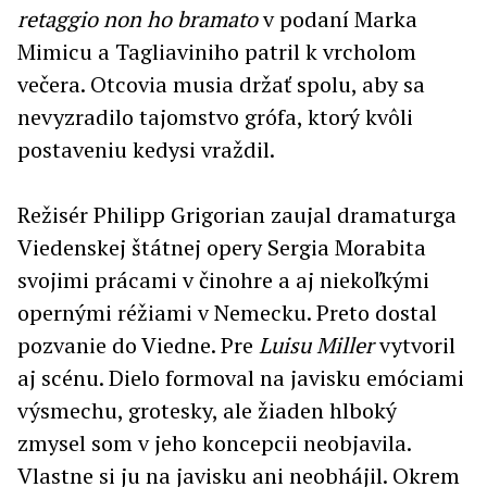
retaggio non ho bramato
v podaní Marka
Mimicu a Tagliaviniho patril k vrcholom
večera. Otcovia musia držať spolu, aby sa
nevyzradilo tajomstvo grófa, ktorý kvôli
postaveniu kedysi vraždil.
Režisér Philipp Grigorian zaujal dramaturga
Viedenskej štátnej opery Sergia Morabita
svojimi prácami v činohre a aj niekoľkými
opernými réžiami v Nemecku. Preto dostal
pozvanie do Viedne. Pre
Luisu
Miller
vytvoril
aj scénu. Dielo formoval na javisku emóciami
výsmechu, grotesky, ale žiaden hlboký
zmysel som v jeho koncepcii neobjavila.
Vlastne si ju na javisku ani neobhájil. Okrem