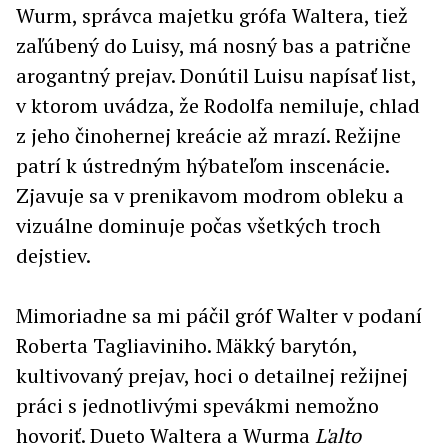
Wurm, správca majetku grófa Waltera, tiež
zaľúbený do Luisy, má nosný bas a patrične
arogantný prejav. Donútil Luisu napísať list,
v ktorom uvádza, že Rodolfa nemiluje, chlad
z jeho činohernej kreácie až mrazí. Režijne
patrí k ústredným hýbateľom inscenácie.
Zjavuje sa v prenikavom modrom obleku a
vizuálne dominuje počas všetkých troch
dejstiev.
Mimoriadne sa mi páčil gróf Walter v podaní
Roberta Tagliaviniho. Mäkký barytón,
kultivovaný prejav, hoci o detailnej režijnej
práci s jednotlivými spevákmi nemožno
hovoriť. Dueto Waltera a Wurma
L'alto