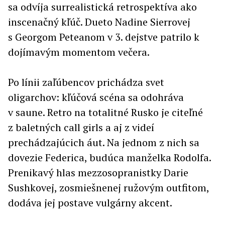
sa odvíja surrealistická retrospektíva ako
inscenačný kľúč. Dueto Nadine Sierrovej
s Georgom Peteanom v 3. dejstve patrilo k
dojímavým momentom večera.
Po línii zaľúbencov prichádza svet
oligarchov: kľúčová scéna sa odohráva
v saune. Retro na totalitné Rusko je citeľné
z baletných call girls a aj z videí
prechádzajúcich áut. Na jednom z nich sa
dovezie Federica, budúca manželka Rodolfa.
Prenikavý hlas mezzosopranistky Darie
Sushkovej, zosmiešnenej ružovým outfitom,
dodáva jej postave vulgárny akcent.