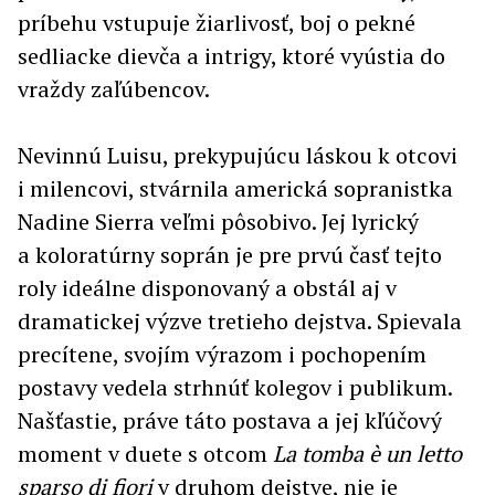
príbehu vstupuje žiarlivosť, boj o pekné
sedliacke dievča a intrigy, ktoré vyústia do
vraždy zaľúbencov.
Nevinnú Luisu, prekypujúcu láskou k otcovi
i milencovi, stvárnila americká sopranistka
Nadine Sierra veľmi pôsobivo. Jej lyrický
a koloratúrny soprán je pre prvú časť tejto
roly ideálne disponovaný a obstál aj v
dramatickej výzve tretieho dejstva. Spievala
precítene, svojím výrazom i pochopením
postavy vedela strhnúť kolegov i publikum.
Našťastie, práve táto postava a jej kľúčový
moment v duete s otcom
La tomba è un letto
sparso di fiori
v druhom dejstve, nie je