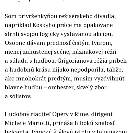
Som prívrženkyňou režisérskeho divadla,
napríklad Koskyho práce ma opakovane
strhli svojou logicky vystavanou akciou.
Osobne dávam prednosť čistým tvarom,
menej zahustenej scéne, náznakovej réžii
a súladu s hudbou. Grigorianova réžia príbeh
a hudobnú krásu nijako nepodporila, takže,
ako mnohokrát predtým, musím vyzdvihnúť
hlavne hudbu – orchester, skvelý zbor
a sólistov.
Hudobný riaditeľ Opery v Ríme, dirigent
Michele Mariotti, prináša hlbokú znalosť
belcanta, typickú štýlovú istotu v talianskom