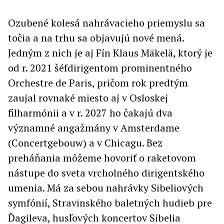
Ozubené kolesá nahrávacieho priemyslu sa
točia a na trhu sa objavujú nové mená.
Jedným z nich je aj Fín Klaus Mäkelä, ktorý je
od r. 2021 šéfdirigentom prominentného
Orchestre de Paris, pričom rok predtým
zaujal rovnaké miesto aj v Osloskej
filharmónii a v r. 2027 ho čakajú dva
významné angažmány v Amsterdame
(Concertgebouw) a v Chicagu. Bez
preháňania môžeme hovoriť o raketovom
nástupe do sveta vrcholného dirigentského
umenia. Má za sebou nahrávky Sibeliových
symfónií, Stravinského baletných hudieb pre
Ďagileva, husľových koncertov Sibelia