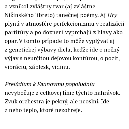
a vznikol zvláštny tvar (aj zvláštne
Nižinského libreto) tanečnej poémy. Aj
Hry
plynú v atmosfére perfekcionizmu v realizácii
partitúry a po doznení vyprchajú z hlavy ako
opar. V tomto prípade to môže vyplývať aj
z genetickej výbavy diela, keďže ide o nočný
výjav s neurčitou dejovou kontúrou, o pocit,
vibráciu, záblesk, vidinu.
Prelúdium k Faunovmu popoludniu
nevybočuje z celkovej línie týchto nahrávok.
Zvuk orchestra je pekný, ale neoslní. Ide
z neho teplo, ktoré nezohreje.