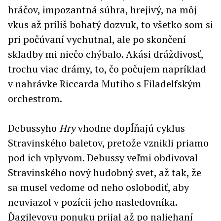
hráčov, impozantná súhra, hrejivý, na môj
vkus až príliš bohatý dozvuk, to všetko som si
pri počúvaní vychutnal, ale po skončení
skladby mi niečo chýbalo. Akási dráždivosť,
trochu viac drámy, to, čo počujem napríklad
v nahrávke Riccarda Mutiho s Filadelfským
orchestrom.
Debussyho
Hry
vhodne dopĺňajú cyklus
Stravinského baletov, pretože vznikli priamo
pod ich vplyvom. Debussy veľmi obdivoval
Stravinského nový hudobný svet, až tak, že
sa musel vedome od neho oslobodiť, aby
neuviazol v pozícii jeho nasledovníka.
Ďagilevovu ponuku prijal až po naliehaní