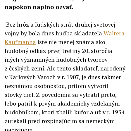
napokon naplno ozvať.
Bez hrôz a ľudských strát druhej svetovej
vojny by bola dnes hudba skladateľa
Waltera
Kaufmanna
iste nie menej známa ako
hudobný odkaz prvej tretiny 20. storočia
iných významných hudobných tvorcov
z českých zemí. Ale tento skladateľ, narodený
v Karlových Varoch v r. 1907, je dnes takmer
neznámou osobnosťou, pritom vytvoril
stovky diel. Z povedomia sa vytratil preto,
lebo patril k prvým akademicky vzdelaným
hudobníkom, ktorí zbalili kufor a už v r. 1934
zutekali pred rozpínajúcim sa nemeckým
nacizmom.