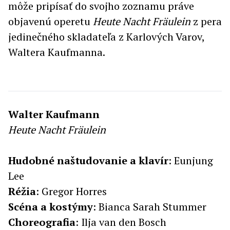
môže pripísať do svojho zoznamu práve
objavenú operetu
Heute Nacht Fräulein
z pera
jedinečného skladateľa z Karlových Varov,
Waltera Kaufmanna.
Walter
Kaufmann
Heute Nacht Fräulein
Hudobné
naštudovanie
a
klavír
: Eunjung
Lee
Réžia
: Gregor Horres
Scéna
a
kostýmy
: Bianca Sarah Stummer
Choreografia
: Ilja van den Bosch