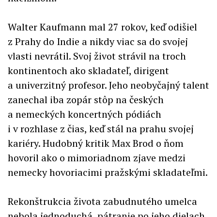
Walter Kaufmann mal 27 rokov, keď odišiel
z Prahy do Indie a nikdy viac sa do svojej
vlasti nevrátil. Svoj život strávil na troch
kontinentoch ako skladateľ, dirigent
a univerzitný profesor. Jeho neobyčajný talent
zanechal iba zopár stôp na českých
a nemeckých koncertných pódiách
i v rozhlase z čias, keď stál na prahu svojej
kariéry. Hudobný kritik Max Brod o ňom
hovoril ako o mimoriadnom zjave medzi
nemecky hovoriacimi pražskými skladateľmi.
Rekonštrukcia života zabudnutého umelca
nebola jednoduchá, pátranie po jeho dielach