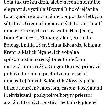
bola tak trošku drzá, alebo nesentimentálne
elegantná, vystihla šikovná Juhokórejčanka
to originálne a optimálne podporila všetkých
sólistov. Okrem už menovaných to boli mladí
umelci z rôznych kútov sveta: Hun Jeong,
Dora Blatniczki, Xinhang Zhou, Antonia
Beteag, Emilia Eder, Selina Edwards, Johanna
Krenn a Malick Ngane. Ich vokálna
spôsobilosť a herecký talent umožnili
inscenátorom (réžia Gregor Horres) pripraviť
publiku hudobnú pochúťku na vysokej
umeleckej úrovni. Salón či kráľovský palác,
bližšie neurčený miestom, časom, kostýmami
i rekvizitami, poskytol veľkorysý priestor
akciám hlavných postáv. Tie boli doplnené