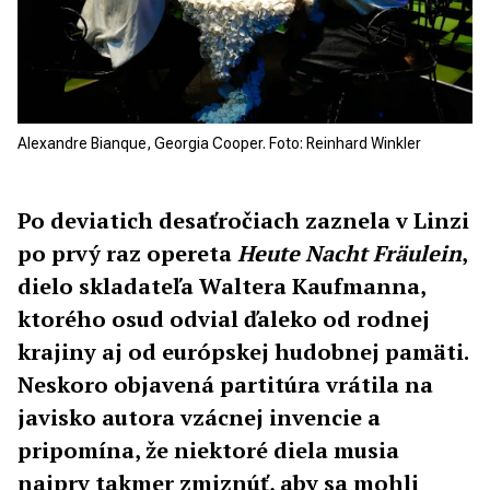
Alexandre Bianque, Georgia Cooper. Foto: Reinhard Winkler
Po deviatich desaťročiach zaznela v Linzi
po prvý raz opereta
Heute Nacht Fräulein
,
dielo skladateľa Waltera Kaufmanna,
ktorého osud odvial ďaleko od rodnej
krajiny aj od európskej hudobnej pamäti.
Neskoro objavená partitúra vrátila na
javisko autora vzácnej invencie a
pripomína, že niektoré diela musia
najprv takmer zmiznúť, aby sa mohli