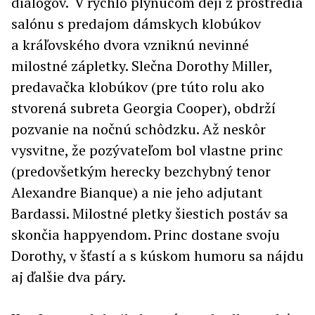
dialógov. V rýchlo plynúcom deji z prostredia
salónu s predajom dámskych klobúkov
a kráľovského dvora vzniknú nevinné
milostné zápletky. Slečna Dorothy Miller,
predavačka klobúkov (pre túto rolu ako
stvorená subreta Georgia Cooper), obdrží
pozvanie na nočnú schôdzku. Až neskôr
vysvitne, že pozývateľom bol vlastne princ
(predovšetkým herecky bezchybný tenor
Alexandre Bianque) a nie jeho adjutant
Bardassi. Milostné pletky šiestich postáv sa
skončia happyendom. Princ dostane svoju
Dorothy, v šťastí a s kúskom humoru sa nájdu
aj ďalšie dva páry.