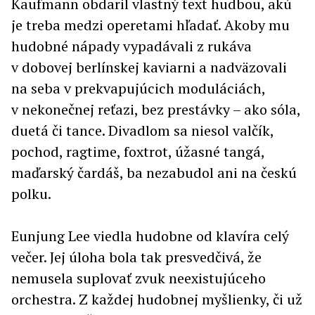
Kaufmann obdaril vlastný text hudbou, akú
je treba medzi operetami hľadať. Akoby mu
hudobné nápady vypadávali z rukáva
v dobovej berlínskej kaviarni a nadväzovali
na seba v prekvapujúcich moduláciách,
v nekonečnej reťazi, bez prestávky – ako sóla,
duetá či tance. Divadlom sa niesol valčík,
pochod, ragtime, foxtrot, úžasné tangá,
maďarský čardáš, ba nezabudol ani na českú
polku.
Eunjung Lee viedla hudobne od klavíra celý
večer. Jej úloha bola tak presvedčivá, že
nemusela suplovať zvuk neexistujúceho
orchestra. Z každej hudobnej myšlienky, či už