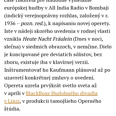
európskej hudby v All India Radio v Bombaji
(indický verejnoprávny rozhlas, založený v r.
1936 –
pozn. red.
), k napísaniu novej operety.
Iste v nádeji skorého uvedenia v rodnej vlasti
vznikla
Heute Nacht Fräulein
(Dnes v noci,
slečna) v siedmich obrazoch, v nemčine. Dielo
je koncipované pre deviatich sólistov, bez
zboru, existuje iba v klavírnej verzii.
Inštrumentovať ho Kaufmann plánoval až po
uzavretí konkrétnej zmluvy o uvedení.
Opereta uzrela prvýkrát svetlo sveta až
v apríli v
BlackBoxe Hudobného divadla
v Linzi
, v produkcii tamojšieho Operného
štúdia.