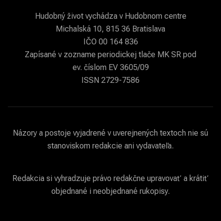
Hudobný život vychádza v Hudobnom centre
Michalská 10, 815 36 Bratislava
IČO 00 164 836
Zapísané v zozname periodickej tlače MK SR pod
ev. číslom EV 3605/09
ISSN 2729-7586
Názory a postoje vyjadrené v uverejnených textoch nie sú
stanoviskom redakcie ani vydavateľa.
Redakcia si vyhradzuje právo redakčne upravovať a krátiť
objednané i neobjednané rukopisy.