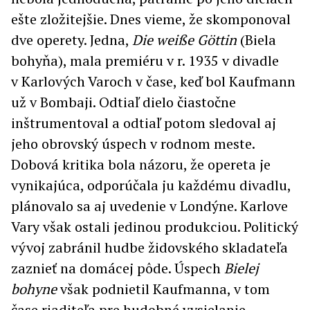
ešte zložitejšie. Dnes vieme, že skomponoval
dve operety. Jedna,
Die weiße Göttin
(Biela
bohyňa), mala premiéru v r. 1935 v divadle
v Karlových Varoch v čase, keď bol Kaufmann
už v Bombaji. Odtiaľ dielo čiastočne
inštrumentoval a odtiaľ potom sledoval aj
jeho obrovský úspech v rodnom meste.
Dobová kritika bola názoru, že opereta je
vynikajúca, odporúčala ju každému divadlu,
plánovalo sa aj uvedenie v Londýne. Karlove
Vary však ostali jedinou produkciou. Politický
vývoj zabránil hudbe židovského skladateľa
zaznieť na domácej pôde. Úspech
Bielej
bohyne
však podnietil Kaufmanna, v tom
čase riaditeľa pre hudobné vysielanie