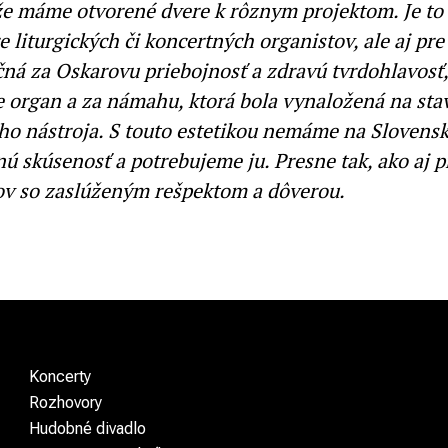
 že máme otvorené dvere k rôznym projektom. Je to
e liturgických či koncertných organistov, ale aj pre
ná za Oskarovu priebojnosť a zdravú tvrdohlavosť,
e organ a za námahu, ktorá bola vynaložená na sta
ho nástroja. S touto estetikou nemáme na Slovens
ú skúsenosť a potrebujeme ju. Presne tak, ako aj pr
ov so zaslúženým rešpektom a dôverou.
Koncerty
Rozhovory
Hudobné divadlo