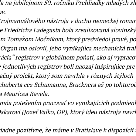
a na jubilejnom 50. ročníku Prehliadky mladých s
ov.
 trojmanuálového nástroja v duchu nemeckej roman
ie Friedricha Ladegasta bola zrealizovaná slovinsk
m Tomažom Močnikom, ktorý predviedol pravé, po
 Organ ma oslovil, jeho vynikajúca mechanická trak
ácia“ registrov v globálnom poňatí, ako aj vypraco
 jednotlivých registrov boli naozaj inšpirujúce pre
ačný projekt, ktorý som navrhla v rôznych štýloch
Schuberta cez Schumanna, Brucknera až po tohtoro
a Mauricea Ravela.
 mňa potešením pracovať vo vynikajúcich podmien
skarovi (Jozef Vaľko, OP), ktorý ideu nástroja navr
adne pozitívne, že máme v Bratislave k dispozícii 