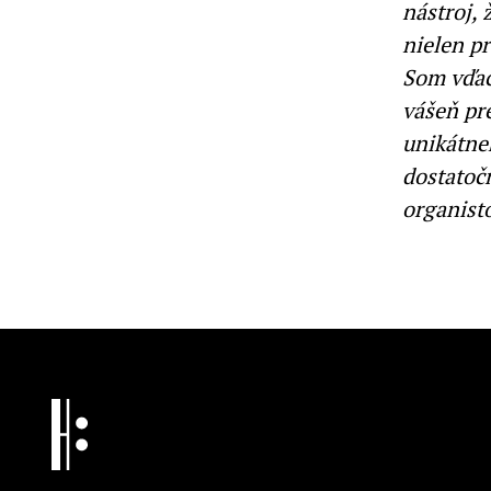
nástroj,
nielen pr
Som vďač
vášeň pr
unikátne
dostatočn
organist