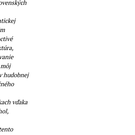
lovenských
tickej
ým
ctivé
túra,
vanie
 môj
 v hudobnej
čného
kach vďaka
hol,
tento