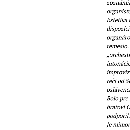
zoznámil
organist
Estetika
dispozíc
organáro
remeslo.
„orchestr
intonácie
improviz
reči od 
oslávenc
Bolo pre
bratovi O
podporil.
Je mimori