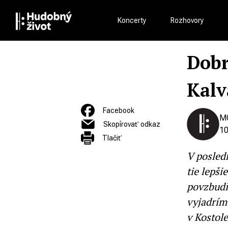
Koncerty
Rozhovory
Dobr
Kalv
Facebook
M
Skopírovať odkaz
10
Tlačiť
V posled
tie lepši
povzbudi
vyjadrím
v Kostol