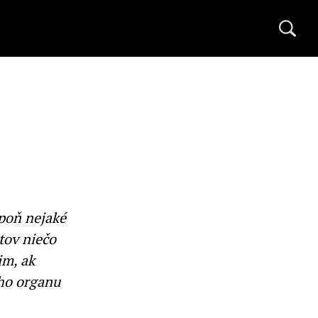
poň nejaké
stov niečo
im, ak
ho organu