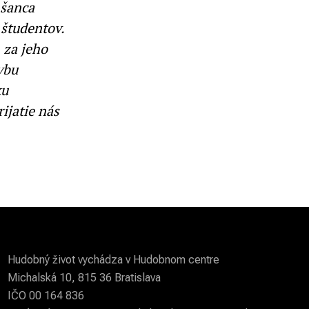
 šanca
 študentov.
 za jeho
vbu
ku
ijatie nás
Hudobný život vychádza v Hudobnom centre
Michalská 10, 815 36 Bratislava
IČO 00 164 836