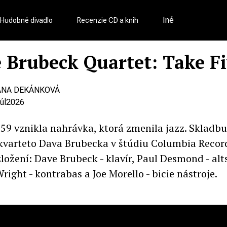
Iné
Hudobné divadlo
Recenzie CD a kníh
 Brubeck Quartet: Take F
ANA DEKÁNKOVÁ
júl
2026
1959 vznikla nahrávka, ktorá zmenila jazz. Skladb
kvarteto Dava Brubecka v štúdiu Columbia Recor
zložení: Dave Brubeck - klavír, Paul Desmond - alt
ight - kontrabas a Joe Morello - bicie nástroje.