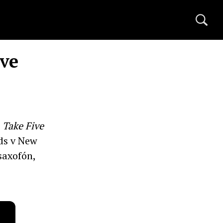
ive
u
Take Five
ds v New
saxofón,