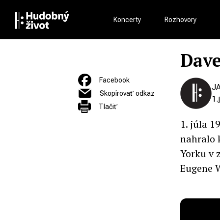
Koncerty
Rozhovory
Dave
Facebook
J
Skopírovať odkaz
1.
Tlačiť
1. júla 
nahralo 
Yorku v 
Eugene Wr