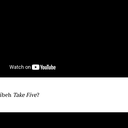
ríbeh
Take Five
?