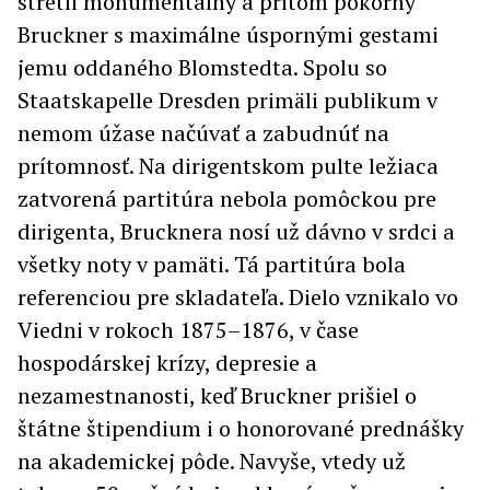
stretli monumentálny a pritom pokorný
Bruckner s maximálne úspornými gestami
jemu oddaného Blomstedta. Spolu so
Staatskapelle Dresden primäli publikum v
nemom úžase načúvať a zabudnúť na
prítomnosť. Na dirigentskom pulte ležiaca
zatvorená partitúra nebola pomôckou pre
dirigenta, Brucknera nosí už dávno v srdci a
všetky noty v pamäti. Tá partitúra bola
referenciou pre skladateľa. Dielo vznikalo vo
Viedni v rokoch 1875–1876, v čase
hospodárskej krízy, depresie a
nezamestnanosti, keď Bruckner prišiel o
štátne štipendium i o honorované prednášky
na akademickej pôde. Navyše, vtedy už