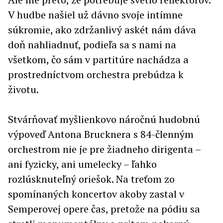
V hudbe našiel už dávno svoje intímne
súkromie, ako zdržanlivý askét nám dáva
doň nahliadnuť, podieľa sa s nami na
všetkom, čo sám v partitúre nachádza a
prostredníctvom orchestra prebúdza k
životu.
Stvárňovať myšlienkovo náročnú hudobnú
výpoveď Antona Brucknera s 84-členným
orchestrom nie je pre žiadneho dirigenta –
ani fyzicky, ani umelecky – ľahko
rozlúsknuteľný oriešok. Na treťom zo
spomínaných koncertov akoby zastal v
Semperovej opere čas, pretože na pódiu sa