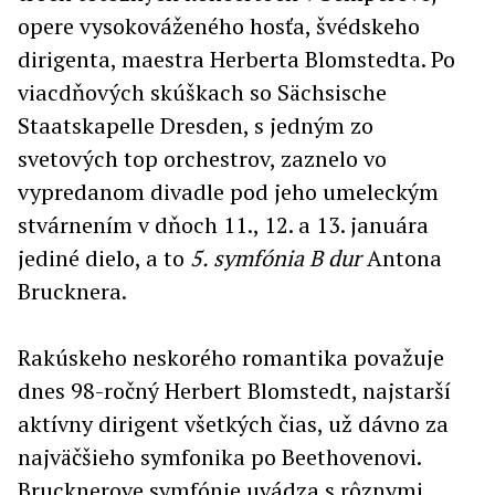
opere vysokováženého hosťa, švédskeho
dirigenta, maestra Herberta Blomstedta. Po
viacdňových skúškach so Sächsische
Staatskapelle Dresden, s jedným zo
svetových top orchestrov, zaznelo vo
vypredanom divadle pod jeho umeleckým
stvárnením v dňoch 11., 12. a 13. januára
jediné dielo, a to
5. symfónia B dur
Antona
Brucknera.
Rakúskeho neskorého romantika považuje
dnes 98-ročný Herbert Blomstedt, najstarší
aktívny dirigent všetkých čias, už dávno za
najväčšieho symfonika po Beethovenovi.
Brucknerove symfónie uvádza s rôznymi