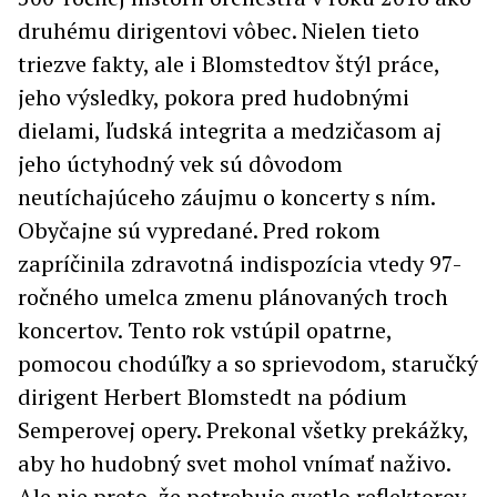
druhému dirigentovi vôbec. Nielen tieto
triezve fakty, ale i Blomstedtov štýl práce,
jeho výsledky, pokora pred hudobnými
dielami, ľudská integrita a medzičasom aj
jeho úctyhodný vek sú dôvodom
neutíchajúceho záujmu o koncerty s ním.
Obyčajne sú vypredané. Pred rokom
zapríčinila zdravotná indispozícia vtedy 97-
ročného umelca zmenu plánovaných troch
koncertov. Tento rok vstúpil opatrne,
pomocou chodúľky a so sprievodom, staručký
dirigent Herbert Blomstedt na pódium
Semperovej opery. Prekonal všetky prekážky,
aby ho hudobný svet mohol vnímať naživo.
Ale nie preto, že potrebuje svetlo reflektorov.