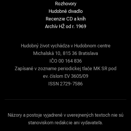
Rozhovory
Hudobné divadlo
Recenzie CD a kníh
Archív HŽ od r. 1969
Hudobný život vychádza v Hudobnom centre
Michalská 10, 815 36 Bratislava
IČO 00 164 836
Zapísané v zozname periodickej tlače MK SR pod
ev. číslom EV 3605/09
ISSN 2729-7586
Názory a postoje vyjadrené v uverejnených textoch nie sú
stanoviskom redakcie ani vydavateľa.