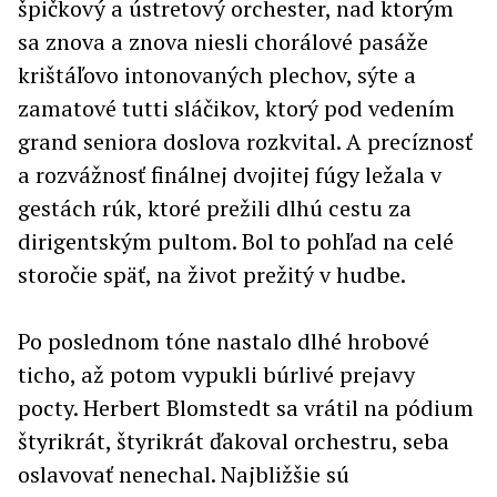
špičkový a ústretový orchester, nad ktorým
sa znova a znova niesli chorálové pasáže
krištáľovo intonovaných plechov, sýte a
zamatové tutti sláčikov, ktorý pod vedením
grand seniora doslova rozkvital. A precíznosť
a rozvážnosť finálnej dvojitej fúgy ležala v
gestách rúk, ktoré prežili dlhú cestu za
dirigentským pultom. Bol to pohľad na celé
storočie späť, na život prežitý v hudbe.
Po poslednom tóne nastalo dlhé hrobové
ticho, až potom vypukli búrlivé prejavy
pocty. Herbert Blomstedt sa vrátil na pódium
štyrikrát, štyrikrát ďakoval orchestru, seba
oslavovať nenechal. Najbližšie sú