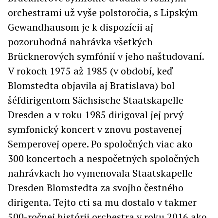
orchestrami už vyše polstoročia, s Lipským
Gewandhausom je k dispozícii aj
pozoruhodná nahrávka všetkých
Brücknerových symfónií v jeho naštudovaní.
V rokoch 1975 až 1985 (v období, keď
Blomstedta objavila aj Bratislava) bol
šéfdirigentom Sächsische Staatskapelle
Dresden a v roku 1985 dirigoval jej prvý
symfonický koncert v znovu postavenej
Semperovej opere. Po spoločných viac ako
300 koncertoch a nespočetných spoločných
nahrávkach ho vymenovala Staatskapelle
Dresden Blomstedta za svojho čestného
dirigenta. Tejto cti sa mu dostalo v takmer
500-ročnej histórii orchestra v roku 2016 ako