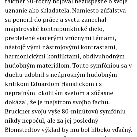
takmer 50-ročný bojoval bezúspešne o svoje
uznanie ako skladateľa. Namiesto zúfalstva
sa ponoril do práce a svetu zanechal
majstrovské kontrapunktické dielo,
prepletené viacerými vrúcnymi témami,
nástojčivými nástrojovými kontrastami,
harmonickými konfliktami, obdivuhodným
hudobným materiálom. Touto symfóniou sa v
duchu udobril s neúprosným hudobným
kritikom Eduardom Hanslickom i s
neprajným okolitým svetom a súčasne
dokázal, že je majstrom svojho fachu.
Bruckner svoju vyše 80-minútovú symfóniu
nikdy nepočul, ale za jej posledný
Blomstedtov výklad by mu bol hlboko vďačný.