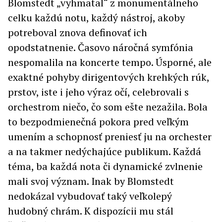
Blomstedt „vyhmatal“ z monumentálneho
celku každú notu, každý nástroj, akoby
potreboval znova definovať ich
opodstatnenie. Časovo náročná symfónia
nespomalila na koncerte tempo. Úsporné, ale
exaktné pohyby dirigentových krehkých rúk,
prstov, iste i jeho výraz očí, celebrovali s
orchestrom niečo, čo som ešte nezažila. Bola
to bezpodmienečná pokora pred veľkým
umením a schopnosť preniesť ju na orchester
a na takmer nedýchajúce publikum. Každá
téma, ba každá nota či dynamické zvlnenie
mali svoj význam. Inak by Blomstedt
nedokázal vybudovať taký veľkolepý
hudobný chrám. K dispozícii mu stál