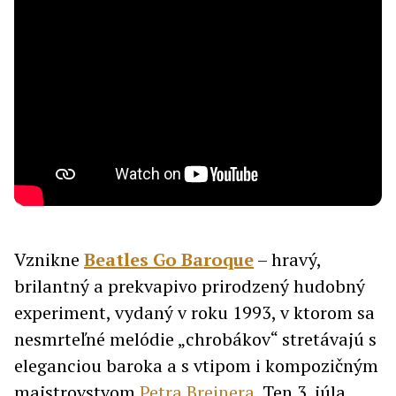
Vznikne
Beatles Go Baroque
– hravý,
brilantný a prekvapivo prirodzený hudobný
experiment, vydaný v roku 1993, v ktorom sa
nesmrteľné melódie „chrobákov“ stretávajú s
eleganciou baroka a s vtipom i kompozičným
majstrovstvom
Petra Breinera
. Ten 3. júla