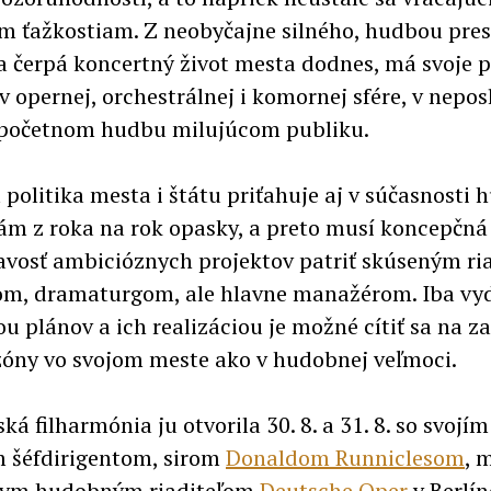
m ťažkostiam. Z neobyčajne silného, hudbou pre
 čerpá koncertný život mesta dodnes, má svoje 
v opernej, orchestrálnej i komornej sfére, v nep
v početnom hudbu milujúcom publiku.
 politika mesta i štátu priťahuje aj v súčasnost
iám z roka na rok opasky, a preto musí koncepčná
avosť ambicióznych projektov patriť skúseným ri
om, dramaturgom, ale hlavne manažérom. Iba vy
u plánov a ich realizáciou je možné cítiť sa na z
zóny vo svojom meste ako v hudobnej veľmoci.
ká filharmónia ju otvorila 30. 8. a 31. 8. so svoj
 šéfdirigentom, sirom
Donaldom Runniclesom
, 
nym hudobným riaditeľom
Deutsche Oper
v Berlín