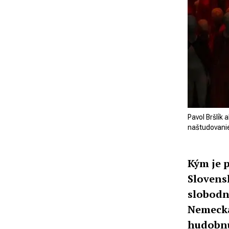
Pavol Bršlík
naštudovanie
Kým je 
Slovens
slobodn
Nemecka
hudobn