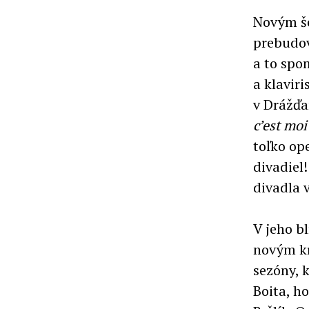
Novým šé
prebudov
a to spo
a klaviri
v Drážď
c’est mo
toľko op
divadiel
divadla 
V jeho b
novým k
sezóny, 
Boita, ho