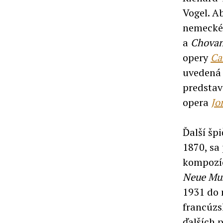
Vogel. A
nemecké
a
Chovan
opery
Ca
uvedená 
predstav
opera
Jo
Ďalší šp
1870, sa 
kompozíc
Neue Mu
1931 do 
francúzs
ďalších 