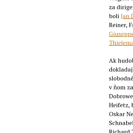
za dirig
boli
Jan 
Reiner, 
Giuseppe
Thielem
Ak hudob
dokladaj
slobodné
v ňom za
Dobrowen
Heifetz,
Oskar Ne
Schnabel
Richard 