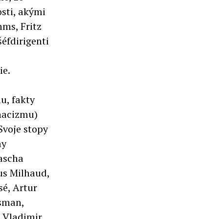
osti, akými
ms, Fritz
éfdirigenti
ie.
u, fakty
 nacizmu)
Svoje stopy
ay
Jascha
us Milhaud,
sé, Artur
nsman,
i Vladimir