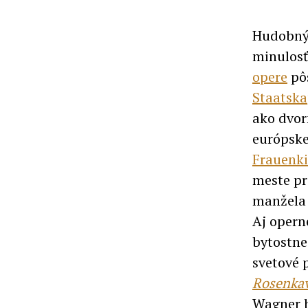
Hudobný 
minulosť
opere
pôs
Staatska
ako dvor
európsk
Frauenki
meste pr
manžela 
Aj opern
bytostne
svetové 
Rosenkav
Wagner b