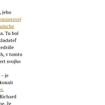
, jeho
emperovej
hsische
a. Tu bol
kladateľ
tedrále
h, v tomto
ert svojho
– je
konali
r
,
 Richard
me, že