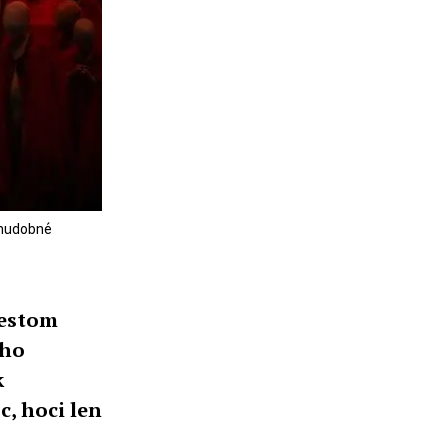
, hudobné
mestom
ého
k
, hoci len