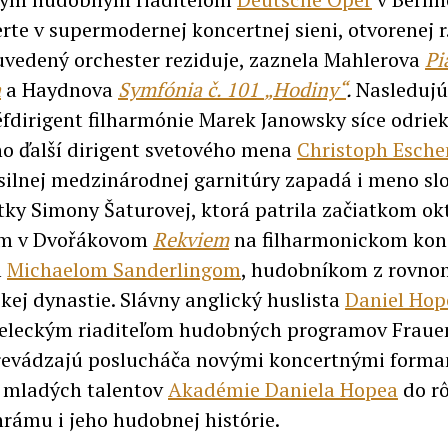
rte v supermodernej koncertnej sieni, otvorenej r.
 uvedený orchester reziduje, zaznela Mahlerova
Pi
a
a Haydnova
Symfónia č. 101
„Hodiny“
.
Nasledujú
éfdirigent filharmónie Marek Janowsky síce odriek
ho ďalší dirigent svetového mena
Christoph Esch
 silnej medzinárodnej garnitúry zapadá i meno sl
tky Simony Šaturovej, ktorá patrila začiatkom ok
tom v Dvořákovom
Rekviem
na filharmonickom kon
m
Michaelom Sanderlingom
, hudobníkom z rovno
skej dynastie. Slávny anglický huslista
Daniel Hop
eleckým riaditeľom hudobných programov Frauen
revádzajú poslucháča novými koncertnými form
 mladých talentov
Akadémie Daniela Hopea
do r
hrámu i jeho hudobnej histórie.