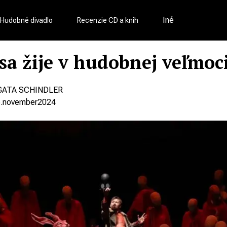
Iné
Hudobné divadlo
Recenzie CD a kníh
sa žije v hudobnej veľmoc
GATA SCHINDLER
.
november
2024