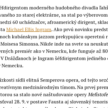
fdirigentom moderného hudobného divadla ľahš
aného zo starej elektrárne, sa stal po výberovom
medzi 60 uchádzačov, afroamerický dirigent, skla
sta
Michael Ellis Ingram
. Ako prvú novinku predst
anoch kubánskym jazzom prekypujúcu operetnú r
i
Moisesa Simonsa. Nikde inde na svete sa neuskut
erných premiér ako v Nemecku, kde funguje až 8
! V Drážďanoch je Ingram šéfdirigentom jediného
v Nemecku.
lízkosti sídli elitná Semperova opera, od tejto se
reatívnym medzinárodným tímom. Na prvej prem
ktorou sa stalo nové naštudovanie opery
Mefistofe
sťoval
28. 9. v postave Fausta aj slovenský tenori