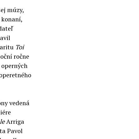
ej múzy,
 konaní,
dateľ
avil
aritu
Toi
oční ročne
0 operných
 operetného
zóny vedená
iére
le
Arriga
sta Pavol