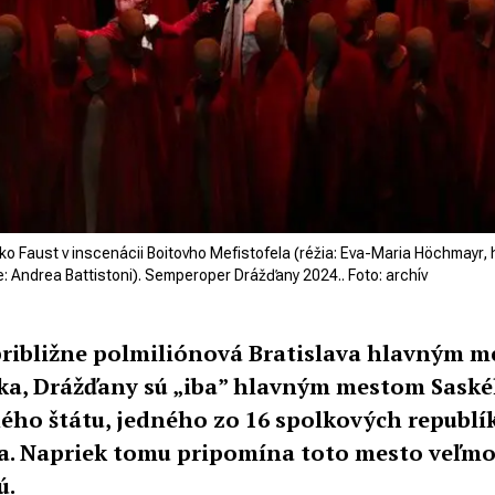
 ako Faust v inscenácii Boitovho Mefistofela (réžia: Eva-Maria Höchmayr
: Andrea Battistoni). Semperoper Drážďany 2024.. Foto: archív
približne polmiliónová Bratislava hlavným 
ka, Drážďany sú „iba” hlavným mestom Sask
ého štátu, jedného zo 16 spolkových republí
. Napriek tomu pripomína toto mesto veľmoc
ú.