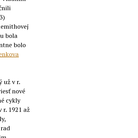
nili
3)
ndemithovej
u bola
ntne bolo
enkova
 už v r.
viesť nové
é cykly
 r. 1921 až
ly,
 rad
cim