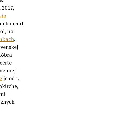
 2017,
ata
ci koncert
ol, no
enbach
.
ovenskej
tóbra
certe
mennej
e
je od r.
kirche,
ami
ôznych