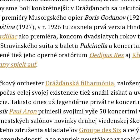
by sme boli konkrétnejší: v Drážďanoch sa uskutoč
 premiéry Musorgského opier
Boris Godunov
(192
ština
(1927), v r. 1926 tu zaznela prvá verzia Hi
rdillac
ako premiéra
,
koncom dvadsiatych rokov t
Stravinského suita z baletu
Pulcinella
a
koncerta
ené tiež jeho operné oratórium
Oedipus Rex
aj
Kř
nny spielt auf
.
ičkový orchester
Drážďanská filharmónia
, založený
počas celej svojej existencie tiež snažil získať a u
ie. Takisto dnes už legendárne privátne koncertn
sik
Paul Aron
priniesli svojimi vyše 50 koncertmi v
mestských salónov novinky druhej viedenskej ško
keho združenia skladateľov
Groupe des Six
a celý
pozoruhodností, a to napriek neustále sa vracajú