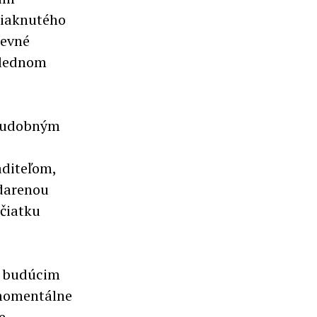
siaknutého
pevné
oslednom
i hudobným
aditeľom,
darenou
ačiatku
ím budúcim
momentálne
e.