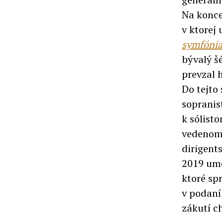
Na konce
v ktorej
symfóni
bývalý š
prevzal 
Do tejto
sopranis
k sólis
vedeno
dirigent
2019 um
ktoré sp
v podaní
zákutí c