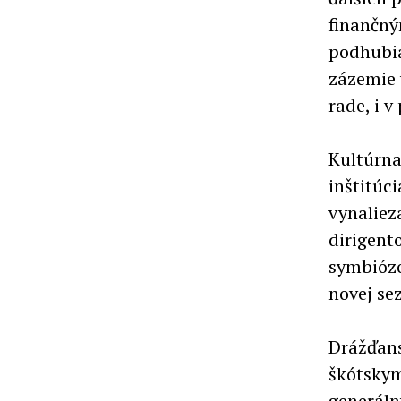
finančný
podhubia
zázemie 
rade, i 
Kultúrna
inštitúc
vynaliez
dirigent
symbiózo
novej se
Drážďans
škótskym
generál