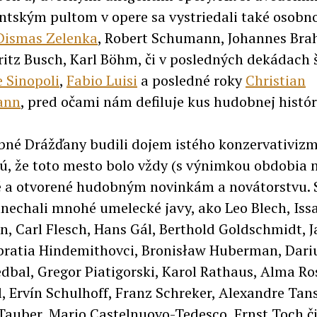
entským pultom v opere sa vystriedali také osobn
Dismas Zelenka
, Robert Schumann, Johannes Brah
Fritz Busch, Karl Böhm, či v posledných dekádach š
 Sinopoli
,
Fabio Luisi
a posledné roky
Christian
ann
, pred očami nám defiluje kus hudobnej histór
né Drážďany budili dojem istého konzervativizm
ú, že toto mesto bolo vždy (s výnimkou obdobia
 a otvorené hudobným novinkám a novátorstvu. 
nechali mnohé umelecké javy, ako Leo Blech, Iss
, Carl Flesch, Hans Gál, Berthold Goldschmidt, 
 bratia Hindemithovci, Bronisław Huberman, Dari
dbal, Gregor Piatigorski, Karol Rathaus, Alma Ro
, Ervín Schulhoff, Franz Schreker, Alexandre Ta
Tauber, Mario Castelnuovo-Tedesco, Ernst Toch č