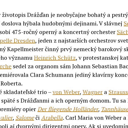
životopis Drážďan je neobyčajne bohatý a pestrý
 doslova hýbala hudobnými dejinami. V slávnej
S
obí 475-ročný operný a koncertný orchester
Säc
pelle Dresden
, jeden z najstarších orchestrov svet
ný Kapellmeister činný prvý nemecký barokový s
eho významu
Heinrich Schütz
, v protestanskej ka
rche
sedel za organom sám Johann Sebastian Bac
emiérovala Clara Schumann jediný klavírny konc
Roberta.
é skladateľské trio –
von Weber
,
Wagner
a
Strauss
 späté s Drážďanmi a ich operným domom. Tu sa 
premiéry opier
Der fliegende Holländer
,
Tannhäuse
alier
,
Salome
či
Arabella
.
Carl Maria von Weber a
oli aj dvornými dirigentmi opery. Ak si uvedomí