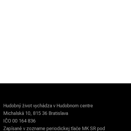
Hudobný život vychádza v Hudobnom centre
Michalská 10, 815 36 Bratislava
IČO 00 164 836
Zapísané v zozname periodickej tlače MK SR pod