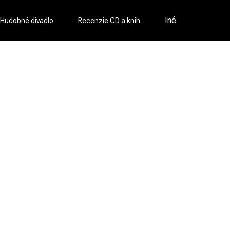
Iné
Hudobné divadlo
Recenzie CD a kníh