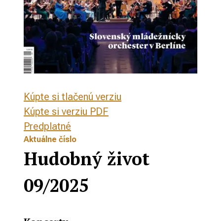
Kúpte si tlačenú verziu
Kúpte si verziu PDF
Predplatné
Aktuálne číslo
Hudobný život
09/2025